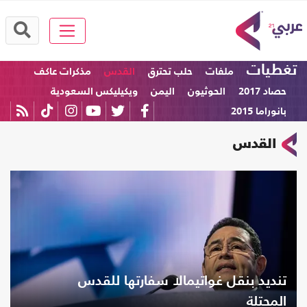
تغطيات
ملفات
حلب تحترق
القدس
مذكرات عاكف
حصاد 2017
الحوثيون
اليمن
ويكيليكس السعودية
بانوراما 2015
القدس
تنديد بنقل غواتيمالا سفارتها للقدس
المحتلة