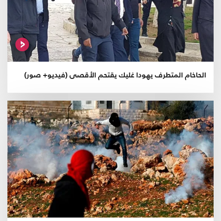
الحاخام المتطرف يهودا غليك يقتحم الأقصى (فيديو+ صور)