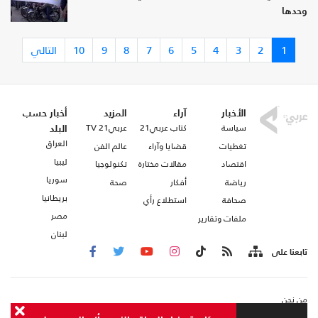
وحدها
1
2
3
4
5
6
7
8
9
10
التالي
الأخبار
آراء
المزيد
أخبار حسب
سياسة
كتاب عربي21
عربي21 TV
البلد
العراق
تغطيات
قضايا وآراء
عالم الفن
ليبيا
اقتصاد
مقالات مختارة
تكنولوجيا
سوريا
رياضة
أفكار
صحة
بريطانيا
صحافة
استطلاع رأي
مصر
ملفات وتقارير
لبنان
تابعنا على
من نحن
اتصل بنا