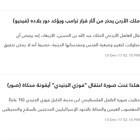
ملك الأردن يحذر من آثار قرار ترامب ويؤكد دور بلاده (فيديو)
قال العاهل الأردني الملك عبد الله بن الحسين، الأربعاء، إنه يرفض أي
محاولات لتغيير وضعية القدس ومقدساتها الدينية، مضيفا أنه لا يمكن تحقيق
السلام الشامل في المنطقة إلا بحل الصراع الإسرائيلي الفلسطيني..
13-Dec-17
02:10 PM
هكذا غدت صورة اعتقال "فوزي الجنيدي" أيقونة محكاة (صور)
حظيت صورة الطفل الفلسطيني ابن مدينة الخليل فوزي الجنيدي (16 عاما)
المعصوب العينين والمحاط بالجنود الإسرائيليين المدججين بالسلاح والمحيطين
به رغم كونه أعزل مكبلا، باهتمام وتفاعل فلسطيني وعربي ودولي كبيرين..
13-Dec-17
02:10 PM