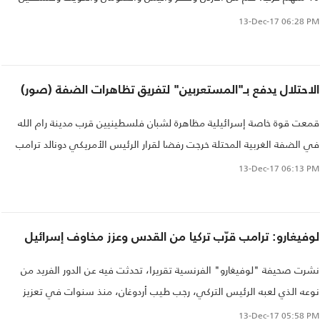
والمغرب، والسودان، ولبنان، وموريتانيا، اختتمت قمة اسطنبول أعمالها بالتأكيد
13-Dec-17
06:28 PM
على الرفض للقرار الأمريكي اعتبار القدس المحتلة عاصمة إسرائيل.
الاحتلال يدفع بـ"المستعربين" لتفريق تظاهرات الضفة (صور)
قمعت قوة خاصة إسرائيلية مظاهرة لشبان فلسطينيين قرب مدينة رام الله
في الضفة الغربية المحتلة خرجت رفضا لقرار الرئيس الأمريكي دونالد ترامب
الاعتراف بالقدس المحتلة "عاصمة لإسرائيل".
13-Dec-17
06:13 PM
لوفيغارو: ترامب قرّب تركيا من القدس وعزز مخاوف إسرائيل
نشرت صحيفة "لوفيغارو" الفرنسية تقريرا، تحدثت فيه عن الدور الفريد من
نوعه الذي لعبه الرئيس التركي، رجب طيب أردوغان، منذ سنوات في تعزيز
الوجود العربي والإسلامي في مدينة القدس.
13-Dec-17
05:58 PM