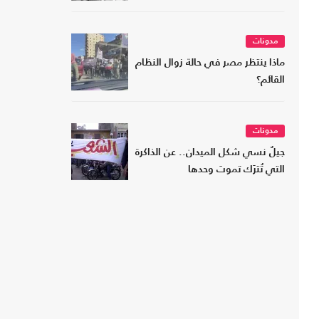
مدونات
ماذا ينتظر مصر في حالة زوال النظام
القائم؟
مدونات
جيلٌ نسي شكل الميدان.. عن الذاكرة
التي تُترَك تموت وحدها