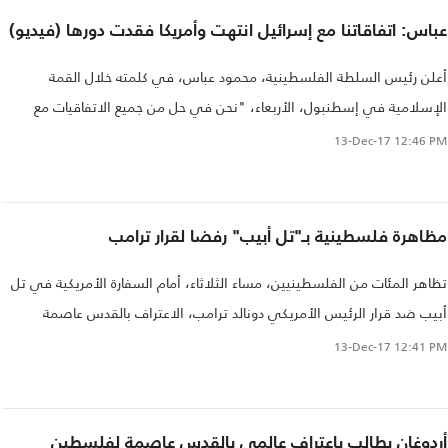
عباس: اتفاقاتنا مع إسرائيل انتهت وأمريكا فقدت دورها (فيديو)
أعلن رئيس السلطة الفلسطينية، محمود عباس، في كلمته خلال القمة
الإسلامية في إسطنبول، الأربعاء، "نحن في حل من جميع الاتفاقيات مع
اسرائيل منذ اوسلو وحتى يومنا هذا".
13-Dec-17
12:46 PM
مظاهرة فلسطينية بـ"تل أبيب" رفضا لقرار ترامب‎
تظاهر المئات من الفلسطينيين، مساء الثلاثاء، أمام السفارة الأمريكية في تل
أبيب ضد قرار الرئيس الأمريكي دونالد ترامب، الاعتراف بالقدس عاصمة
لإسرائيل..
13-Dec-17
12:41 PM
أردوغان يطالب باعتراف عالمي بالقدس عاصمة لفلسطين