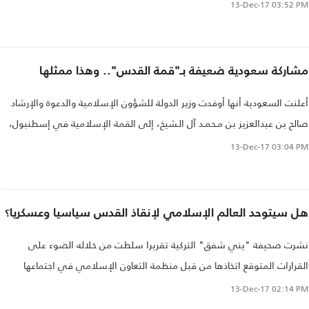
مدينة القدس، التي لقيت قرارا ضدها من الرئيس الأمريكي دونالد ترامب معلنا
13-Dec-17
03:52 PM
أنها "عاصمة لإسرائيل"..
مشاركة سعودية ضعيفة بـ"قمة القدس".. وهذا ممثلها
أعلنت السعودية أنها أوفدت وزير الدولة للشؤون الإسلامية والدعوة والإرشاد
صالح بن عبدالعزيز بن مـحمـد آل الـشيخ، إلى القمة الإسلامية في إسطنبول،
ليمثلها في اجتماع وزراء الخارجية..
13-Dec-17
03:04 PM
هل سيتوحد العالم الإسلامي لإنقاذ القدس سياسيا وعسكريا؟
نشرت صحيفة "يني شفق" التركية تقريرا سلطت من خلاله الضوء على
القرارات المتوقع اتخاذها من قبل منظمة التعاون الإسلامي في اجتماعها
الطارئ الذي يُعقد في إسطنبول اليوم..
13-Dec-17
02:14 PM