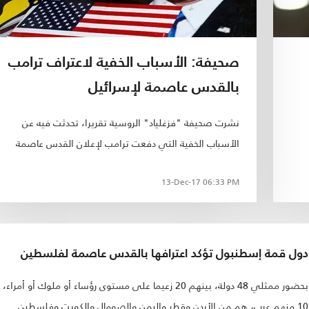
صحيفة: الأسباب الخفية لاعتراف ترامب
بالقدس عاصمة لإسرائيل
نشرت صحيفة "فزغلياد" الروسية تقريرا، تحدثت فيه عن
الأسباب الخفية التي دفعت ترامب لإعلان القدس عاصمة
ع
لإسرائيل، على الرغم من إجماع كل دول العالم، تقريبا، على
13-Dec-17
06:33 PM
إدانة هذا القرار.
دول قمة إسطنبول تؤكد اعترافها بالقدس عاصمة لفلسطين
بحضور ممثلي 48 دولة، بينهم 20 زعيما على مستوى رؤساء أو ملوك أو أمراء،
10 منهم عرب، هم من الأردن وقطر واليمن والصومال والكويت وفلسطين