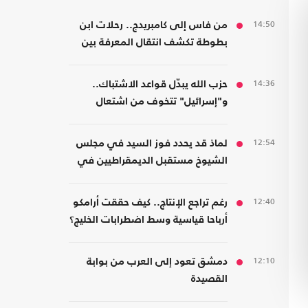
14:50
من فاس إلى كامبريدج.. رحلات ابن
بطوطة تكشف انتقال المعرفة بين
الشرق والغرب
14:36
حزب الله يبدّل قواعد الاشتباك..
و"إسرائيل" تتخوف من اشتعال
جبهات متعددة
12:54
لماذ قد يحدد فوز السيد في مجلس
الشيوخ مستقبل الديمقراطيين في
أمريكا؟
12:40
رغم تراجع الإنتاج.. كيف حققت أرامكو
أرباحا قياسية وسط اضطرابات الخليج؟
12:10
دمشق تعود إلى العرب من بوابة
القصيدة