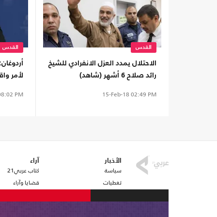
القدس
القدس
الاحتلال يمدد العزل الانفرادي للشيخ
أردوغان
رائد صلاح 6 أشهر (شاهد)
لأمر واق
8:02 PM
15-Feb-18
02:49 PM
الأخبار
آراء
سياسة
كتاب عربي21
تغطيات
قضايا وآراء
اقتصاد
مقالات مختارة
كتلة حزب الله
رياضة
أفكار