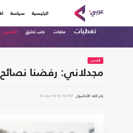
(current)
الرئيسية
سياسة
اق
تغطيات
ملفات
حلب تحترق
القدس
القدس
مجدلاني: رفضنا نصائح م
رام الله- الأناضول
16-Jan-18
03:10 PM