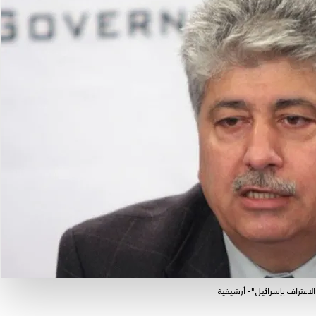
الاعتراف بإسرائيل"- أرشيفية