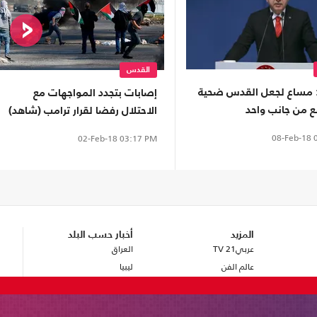
القدس
: مساع لجعل القدس ضحية
إصابات بتجدد المواجهات مع
ع من جانب واحد
الاحتلال رفضا لقرار ترامب (شاهد)
08-Feb-18
0
02-Feb-18
03:17 PM
المزيد
أخبار حسب البلد
عربي21 TV
العراق
عالم الفن
ليبيا
تكنولوجيا
سوريا
 البرلمانية: ندعو السلطة لوقف التفاو
صحة
بريطانيا