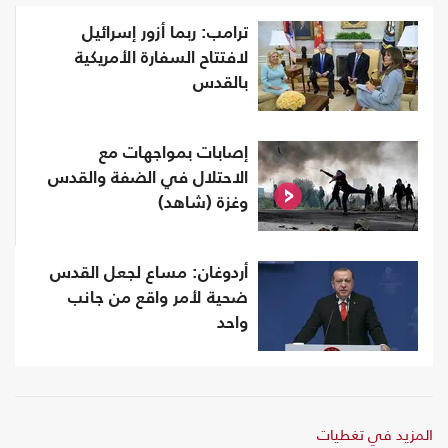
ترامب: ربما أزور إسرائيل
لافتتاح السفارة الأمريكية
بالقدس
إصابات بمواجهات مع
الاحتلال في الضفة والقدس
وغزة (شاهد)
أردوغان: مساع لجعل القدس
ضحية لأمر واقع من جانب
واحد
المزيد في تغطيات