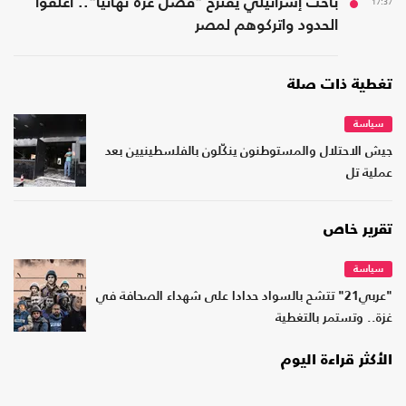
17:37
باحث إسرائيلي يقترح "فصل غزة نهائيًا".. أغلقوا
الحدود واتركوهم لمصر
تغطية ذات صلة
سياسة
جيش الاحتلال والمستوطنون ينكّلون بالفلسطينيين بعد
عملية تل
تقرير خاص
سياسة
"عربي21" تتشح بالسواد حدادا على شهداء الصحافة في
غزة.. وتستمر بالتغطية
الأكثر قراءة اليوم