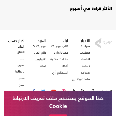
الأكثر قراءة في أسبوع
الأخبار
آراء
المزيد
أخبار حسب
سياسة
كتاب عربي21
عربي21 TV
البلد
العراق
تغطيات
قضايا وآراء
عالم الفن
ليبيا
اقتصاد
مقالات مختارة
تكنولوجيا
سوريا
رياضة
أفكار
صحة
بريطانيا
صحافة
استطلاع رأي
مصر
ملفات وتقارير
لبنان
تابعنا على
هذا الموقع يستخدم ملف تعريف الارتباط
Cookie
من نحن
اتصل بنا