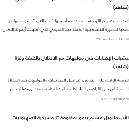
(شاهد)
أنتجت شركة زين الأردنية، أغنية جديدة أسمتها "أنت العهد"، عبرت فيها عن
دعمها للأسيرة الفلسطينية الطفلة عهد التميمي التي أصبحت أيقونة النضال
الفلسطيني.
29-Dec-17
08:14 PM
عشرات الإصابات في مواجهات مع الاحتلال بالضفة وغزة
(شاهد)
للجمعة الرابعة على التوالي، تتواصل المظاهرات والمواجهات ضد الاحتلال
الإسرائيلي في الأراضي الفلسطينية المحتلة كافة، تنديدا ورفضا لإعلان
الرئيس الأمريكي دونالد ترامب الاعتراف بمدينة القدس المحتلة "عاصمة
29-Dec-17
09:48 AM
لإسرائيل".
الأب مانويل مسلم يدعو لمقاومة "المسيحية الصهيونية"