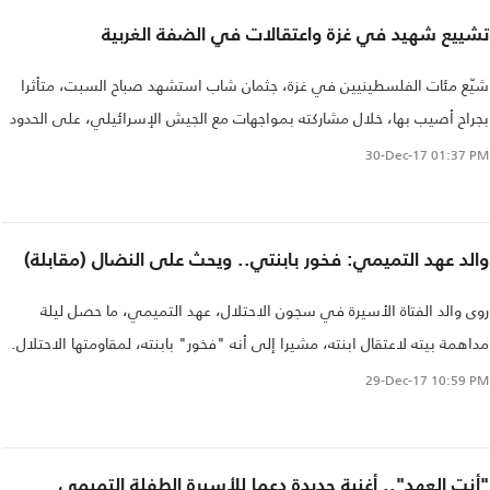
تشييع شهيد في غزة واعتقالات في الضفة الغربية
شيّع مئات الفلسطينيين في غزة، جثمان شاب استشهد صباح السبت، متأثرا
بجراح أصيب بها، خلال مشاركته بمواجهات مع الجيش الإسرائيلي، على الحدود
الفاصلة بين القطاع وإسرائيل..
30-Dec-17
01:37 PM
والد عهد التميمي: فخور بابنتي.. ويحث على النضال (مقابلة)
روى والد الفتاة الأسيرة في سجون الاحتلال، عهد التميمي، ما حصل ليلة
مداهمة بيته لاعتقال ابنته، مشيرا إلى أنه "فخور" بابنته، لمقاومتها الاحتلال.
29-Dec-17
10:59 PM
"أنت العهد".. أغنية جديدة دعما للأسيرة الطفلة التميمي