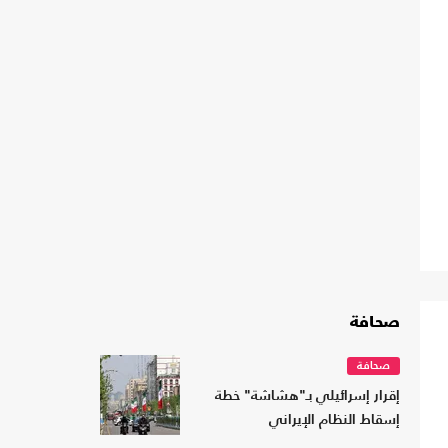
صحافة
صحافة
إقرار إسرائيلي بـ"هشاشة" خطة
إسقاط النظام الإيراني