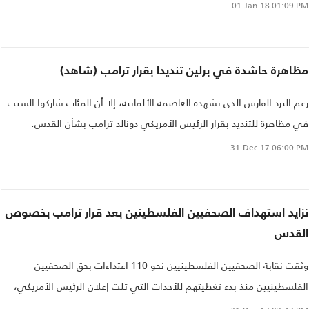
الماضي 2017.
01-Jan-18
01:09 PM
مظاهرة حاشدة في برلين تنديدا بقرار ترامب (شاهد)
رغم البرد القارس الذي تشهده العاصمة الألمانية، إلا أن المئات شاركوا السبت
في مظاهرة للتنديد بقرار الرئيس الأمريكي دونالد ترامب بشأن القدس.
31-Dec-17
06:00 PM
تزايد استهداف الصحفيين الفلسطينين بعد قرار ترامب بخصوص
القدس
وثقت نقابة الصحفيين الفلسطينيين نحو 110 اعتداءات بحق الصحفيين
الفلسطينيين منذ بدء تغطيتهم للأحداث التي تلت إعلان الرئيس الأمريكي،
دونالد ترامب، القدس عاصمة لإسرائيل..