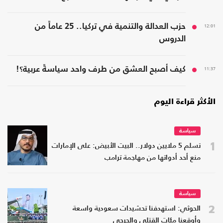
12:01
حزب العدالة والتنمية في تركيا.. 25 عاماً من
الدروس
11:37
كيف أصبح العشق من طرف واحد سياسةً عربية؟!
الأكثر قراءة اليوم
سياسة
1
تسلم 5 ملايين دولار.. البيت الأبيض: على الإمارات
منع أحد أدواتها من مهاجمة ترامب
سياسة
2
الحوثي: استهدفنا تحشيدات سعودية واسعة
وأوقعنا مئات القتلى والجرحى