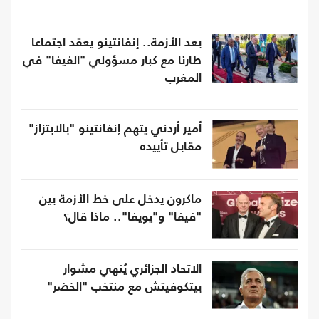
بعد الأزمة.. إنفانتينو يعقد اجتماعا
طارئا مع كبار مسؤولي "الفيفا" في
المغرب
أمير أردني يتهم إنفانتينو "بالابتزاز"
مقابل تأييده
ماكرون يدخل على خط الأزمة بين
"فيفا" و"يويفا".. ماذا قال؟
الاتحاد الجزائري يُنهي مشوار
بيتكوفيتش مع منتخب "الخضر"