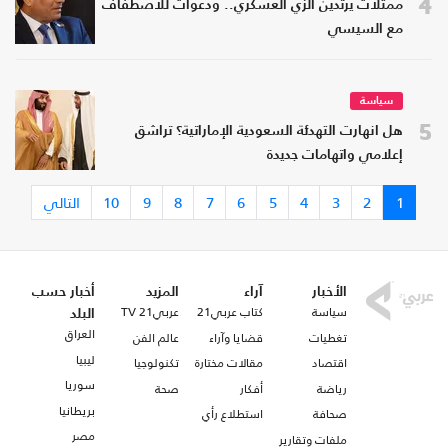
4
ممثلات يرتدين الزي العسكري.. ودعوات للاصطفاف
مع السيسي
سياسة
5
هل انهارت التهدئة السعودية الإماراتية؟ تراشق
إعلامي واتهامات جديدة
1
2
3
4
5
6
7
8
9
10
التالي
الأخبار
آراء
المزيد
أخبار حسب
سياسة
كتاب عربي21
عربي21 TV
البلد
العراق
تغطيات
قضايا وآراء
عالم الفن
ليبيا
اقتصاد
مقالات مختارة
تكنولوجيا
سوريا
رياضة
أفكار
صحة
بريطانيا
صحافة
استطلاع رأي
مصر
ملفات وتقارير