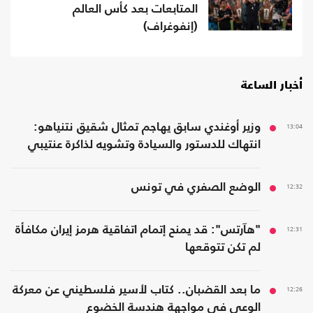
المتابعات بعد كأس العالم
(إنفوغراف)
أخبار الساعة
13:04
وزير أوغندي سابق يهاجم تمثال شقيق نتنياهو:
انتهاك للدستور والسيادة وتشويه لذاكرة عنتيبي
12:32
الوضع الصفري في تونس
12:31
"هآرتس": قد يمنح إتمام اتفاقية هرمز إيران مكافأة
لم تكن تتوقعها
12:26
ما بعد القضبان.. كتاب لأسير فلسطيني عن معركة
الوعي في مواجهة هندسة الخضوع