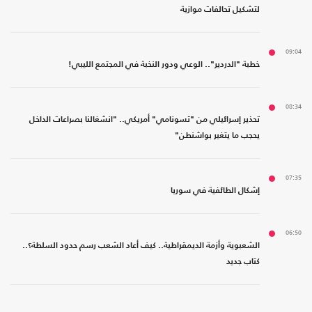
لتشكيل تحالفات موازية
09:04
خطبة "الدردير".. الوعي ودور النخبة في المجتمع الليبي!
08:34
تحذير إسرائيلي من "تسونامي" أمريكي.. "انشغالنا بصراعات الداخل
يحجب ما يتغير بواشنطن"
07:35
إشكال الطائفية في سوريا
06:50
الشعبوية وأزمة الديمقراطية.. كيف أعاد الشعب رسم حدود السلطة؟..
كتاب جديد