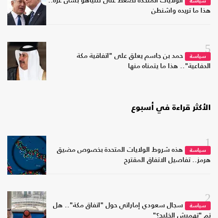
الولايات المتحدة تضغط على نتنياهو بشأن غزة..
سياسة
هذا ما تريده واشنطن
5
حمد بن جاسم يعلق على "اتفاقية مكة
سياسة
الدفاعية".. هذا ما يتمناه منها
الأكثر قراءة في أسبوع
1
هذه شروط الولايات المتحدة بخصوص مضيق
سياسة
هرمز.. تفاصيل الاتفاق المقترح
2
سجال سعودي إماراتي حول "اتفاق مكة".. هل
سياسة
تم "تهميش الخليج؟"