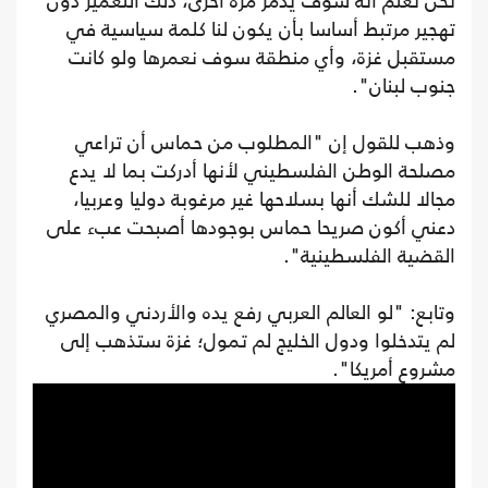
نحن نعلم أنه سوف يُدمر مرة أخرى، ذلك التعمير دون
تهجير مرتبط أساسا بأن يكون لنا كلمة سياسية في
مستقبل غزة، وأي منطقة سوف نعمرها ولو كانت
جنوب لبنان".
وذهب للقول إن "المطلوب من حماس أن تراعي
مصلحة الوطن الفلسطيني لأنها أدركت بما لا يدع
مجالا للشك أنها بسلاحها غير مرغوبة دوليا وعربيا،
دعني أكون صريحا حماس بوجودها أصبحت عبء على
القضية الفلسطينية".
وتابع: "لو العالم العربي رفع يده والأردني والمصري
لم يتدخلوا ودول الخليج لم تمول؛ غزة ستذهب إلى
مشروع أمريكا".