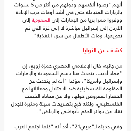
أنهم "رهنوا أنفسهم ودولهم من أكثر من 5 سنوات
بالزيارات المتبادلة حتى في أشد أوقات حرب الإبادة
ووفروا ممرا بريا من الإمارات إلى
إلى
السعودية
الأردن إلى إسرائيل مباشرة لا إلى غزة التي تم
تجويعها، ومات الأطفال من سوء التغذية".
كشف عن النوايا
من جانبه، قال الإعلامي المصري حمزة زوبع، إن
"عماد أديب، يتحدث هنا باسم السعودية والإمارات
وإسرائيل وأمريكا"، مؤكدا "أنه لم يتحدث عن
المقاومة الفلسطينية ضد الاحتلال ومعاناتها مع
الحصار المفروض حولها، ولا عن معاناة الشعب
الفلسطيني، ولكنه خرج بتصريحات سيئة ومثيرة للجدل
نقلا عن دوائر الحكم بأبوظبي والرياض".
وفي حديثه لـ"عربي21"، أكد أنه "كلما اجتمع العرب