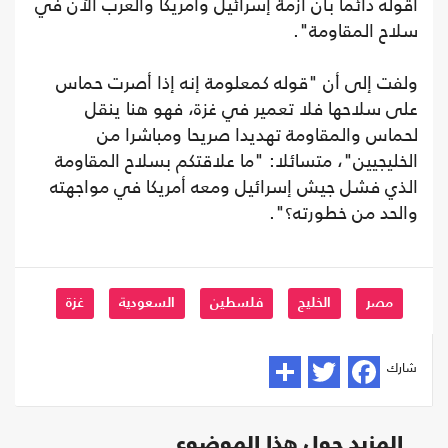
أقوله دائما بأن أزمة إسرائيل وأمريكا والعرب الآن في
سلاح المقاومة".
ولفت إلى أن "قوله كمعلومة إنه إذا أصرت حماس
على سلاحها فلا تعمير في غزة، فهو هنا ينقل
لحماس والمقاومة تهديدا صريحا ومباشرا من
الخليجيين"، متسائلا: "ما علاقتكم بسلاح المقاومة
الذي فشل جيش إسرائيل ومعه أمريكا في مواجهته
والحد من خطورته؟".
مصر
الخليج
فلسطين
السعودية
غزة
شارك
المزيد حول هذا الموضوع