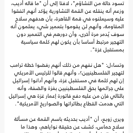
تسود حالة من التشاؤم"، لافتا إلى أن "ما قاله أديب،
وزعم أنه ينقله عن القمة التشاورية يؤكد أنهم اتفقوا
عليه وسيعلنوه في قمة القاهرة، بأن هدفهم سلاح
المقاومة، وأنهم لن يقوموا بتعمير شيء يعلمون أنه
سوف يُدمر مرة أخرى، وأن دورهم في التعمير دون
التهجير مرتبط أساسا بأن يكون لهم كلمة سياسية
بمستقبل غزة".
وتساءل: "هل نفهم من ذلك أنهم رفضوا خطة ترامب
لتهجير الفلسطينيين؟، وأنهم قالوا للرئيس الأمريكي
إن لهم كلمة في مستقبل غزة، وأنهم أدانوا إسرائيل
على جرائمها بحق الفلسطينيين بغزة والضفة، وأنه
بالتالي فإن من عليه دفع فاتورة إعمار غزة هي إسرائيل
التي هدمت القطاع بطائراتها والصواريخ الأمريكية".
ويرى زوبع، أن "أديب بحديثه باسم القمة عن مسألة
سلاح حماس، كشف عن حقيقة نواياهم، وهذا ما