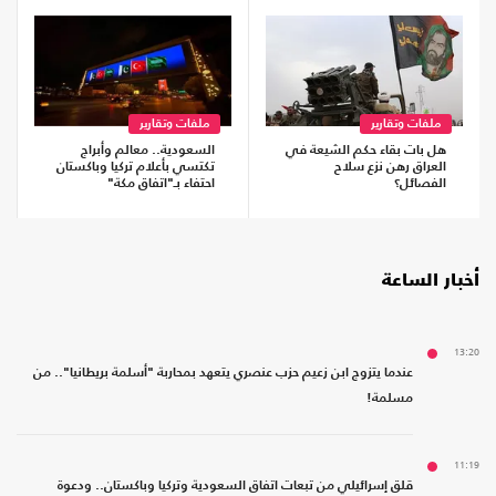
ملفات وتقارير
ملفات وتقارير
هل بات بقاء حكم الشيعة في
السعودية.. معالم وأبراج
العراق رهن نزع سلاح
تكتسي بأعلام تركيا وباكستان
الفصائل؟
احتفاء بـ"اتفاق مكة"
أخبار الساعة
13:20
عندما يتزوج ابن زعيم حزب عنصري يتعهد بمحاربة "أسلمة بريطانيا".. من
مسلمة!
11:19
قلق إسرائيلي من تبعات اتفاق السعودية وتركيا وباكستان.. ودعوة