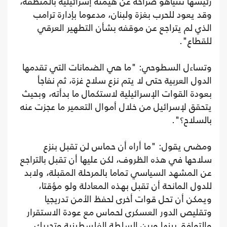
رئيسها نتنياهو صراحة عن هيمنة إسرائيلية بالمنطقة،
وقد يعود للحرب بغزة ولبنان، مدعوما بإدارة ترامب
الذي لم يتراجع عن موقفه بشأن التطهير العرقي
للقطاع".
وتساءل السطوحي: "ما هي الضمانات التي تقدمها
الدول العربية حتى لا يتم نزع سلاح غزة، ثم نفاجأ
بعودة القوات الإسرائيلية لاستكمال ما بدأته، وبحيث
يتحقق لإسرائيل من خلال أموال التعمير ما عجزت عنه
بالسلاح؟".
ومضى يقول: "ما أراه أن حماس لن تقبل بنزع
سلاحها في هذه الظروف، لكن عليها أن تقبل بالتراجع
عن المشهد السياسي تماما بالمرحلة المقبلة، ولابد
للدول المانحة أن تقبل بهذه المعادلة ولو مؤقتا،
ويمكن أن تحل قوات أخرى لحفظ الأمن تدريجيا
وتقليص الدور العسكرى لحماس مع عودة الاستقرار
والتوافق بينها وبين السلطة الفلسطينية وتحريك