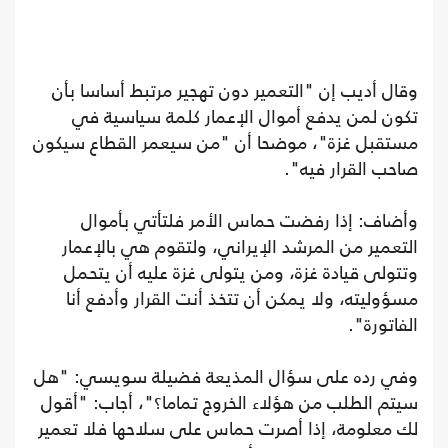
وقال أديب إن "التعمير دون تهجير مرتبط أساسا بأن
تكون لمن يدفع أموال الإعمار كلمة سياسية في
مستقبل غزة"، موضحا أن "من سيعمر القطاع سيكون
صاحب القرار فيه".
وأضاف: إذا رفضت حماس الأمر فلتأتي بأموال
التعمير من المرشد الإيراني، ولتقوم هي بالإعمار
وتتولى قيادة غزة، ومن يتولى غزة عليه أن يتحمل
مسؤوليته، ولا يمكن أن تتخذ أنت القرار وأدفع أنا
الفاتورة".
وفي رده على سؤال المذيعة فضيلة سويسي: "هل
سيتم الطلب من هؤلاء الخروج تماما؟"، أجاب: "أقول
لك معلومة، إذا أصرت حماس على سلاحها فلا تعمير