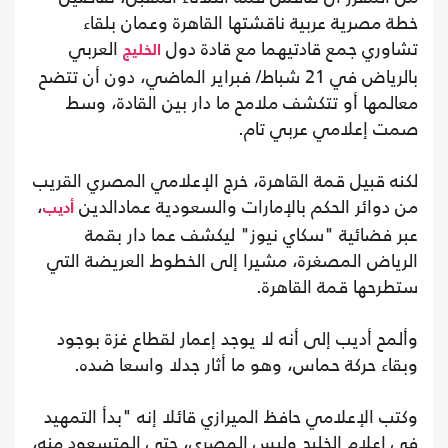
خطة مصرية عربية ناقشتها القاهرة وعمان بلقاء
تشاوري جمع قادتيهما مع قادة دول
العربي
الخليج
بالرياض في 21 شباط/ فبراير الماضي، دون أن تتضح
معالمها أو تتكشف ملامح ما دار بين القادة، وسط
صمت إعلامي عربي تام.
لكنه قبيل قمة القاهرة، خرج الإعلامي المصري القريب
من دوائر الحكم بالإمارات والسعودية عمادالدين
،
أديب
عبر فضائية "سكاي نيوز" ليكشف عما دار بقمة
الرياض المصغرة، مشيرا إلى الخطوط العريضة التي
ستطرحها قمة القاهرة.
وألمح أديب إلى أنه لا يوجد إعمار لقطاع غزة بوجود
وبقاء حركة حماس، وهو ما أثار جدلا واسعا ضده.
وكتب الإعلامي حافظ الميرازي قائلا إنه "بدأ التمهيد
في إعلام الخليج وليس المصري، حتى المتسعود منه،