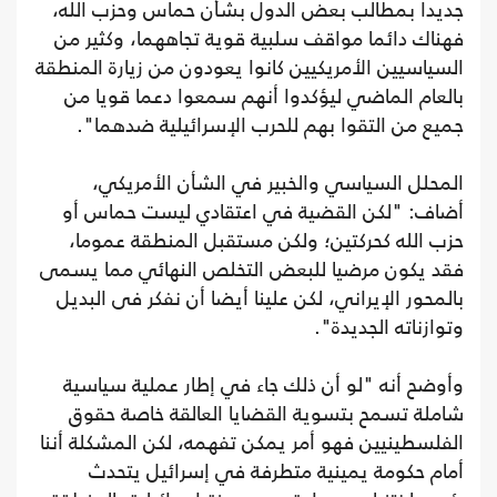
جديدا بمطالب بعض الدول بشأن حماس وحزب الله،
فهناك دائما مواقف سلبية قوية تجاههما، وكثير من
السياسيين الأمريكيين كانوا يعودون من زيارة المنطقة
بالعام الماضي ليؤكدوا أنهم سمعوا دعما قويا من
جميع من التقوا بهم للحرب الإسرائيلية ضدهما".
المحلل السياسي والخبير في الشأن الأمريكي،
أضاف: "لكن القضية في اعتقادي ليست حماس أو
حزب الله كحركتين؛ ولكن مستقبل المنطقة عموما،
فقد يكون مرضيا للبعض التخلص النهائي مما يسمى
بالمحور الإيراني، لكن علينا أيضا أن نفكر فى البديل
وتوازناته الجديدة".
وأوضح أنه "لو أن ذلك جاء في إطار عملية سياسية
شاملة تسمح بتسوية القضايا العالقة خاصة حقوق
الفلسطينيين فهو أمر يمكن تفهمه، لكن المشكلة أننا
أمام حكومة يمينية متطرفة في إسرائيل يتحدث