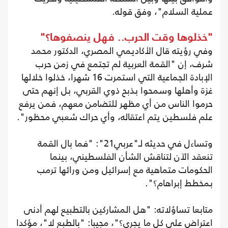
عملية السلام"، وفق قوله.
"خذلوها وقت الحرب.. فهل ينصفوها؟"
وفي رؤيته قال الأكاديمي المصري، الدكتور محمد
شرف، إن "القمة العربية لم تجتمع في زمن حرب
الإبادة الجماعية التي استمرت 16 شهرا، خذلوا خلالها
غزة وأهلها وسمحوا بذبح ذوي القربي، بل إنهم حتى
حرموا الناس من أي مظهر للتضامن معهم، فمن يرفع
علم فلسطين يتم اعتقاله، وأي حراك شعبي محظور".
وتساءل في حديثه لـ"عربي21": "فما بال القمة
تنعقد الآن لتناقش الشأن الفلسطيني، بينما
الحكومات متماهية مع إسرائيل ومن ورائها ترمب
بمخطط إبراهام؟".
متابعا تساؤلاته: "هل المشاركين بالتطبيع لهم أدنى
اعتراض على كل ما يجري؟"، مجيبا: "بالطبع لا"، مؤكدا