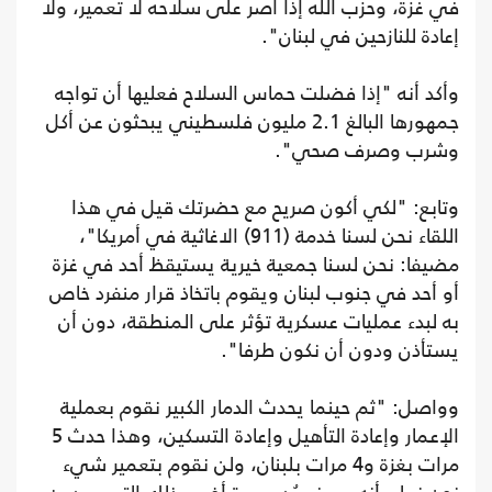
في غزة، وحزب الله إذا أصر على سلاحه لا تعمير، ولا
إعادة للنازحين في لبنان".
وأكد أنه "إذا فضلت حماس السلاح فعليها أن تواجه
جمهورها البالغ 2.1 مليون فلسطيني يبحثون عن أكل
وشرب وصرف صحي".
وتابع: "لكي أكون صريح مع حضرتك قيل في هذا
اللقاء نحن لسنا خدمة (911) الاغاثية في أمريكا"،
مضيفا: نحن لسنا جمعية خيرية يستيقظ أحد في غزة
أو أحد في جنوب لبنان ويقوم باتخاذ قرار منفرد خاص
به لبدء عمليات عسكرية تؤثر على المنطقة، دون أن
يستأذن ودون أن نكون طرفا".
وواصل: "ثم حينما يحدث الدمار الكبير نقوم بعملية
الإعمار وإعادة التأهيل وإعادة التسكين، وهذا حدث 5
مرات بغزة و4 مرات بلبنان، ولن نقوم بتعمير شيء