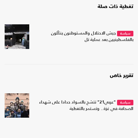
تغطية ذات صلة
جيش الاحتلال والمستوطنون ينكّلون
سياسة
بالفلسطينيين بعد عملية تل
تقرير خاص
"عربي21" تتشح بالسواد حدادا على شهداء
سياسة
الصحافة في غزة.. وتستمر بالتغطية