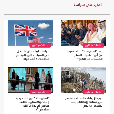
المزيد في سياسة
ملفات وتقارير
ملفات وتقارير
بعد "اتفاق مكة".. ماذا تعرف
اتهامات لواشنطن بالتدخل
عن أبرز اتفاقيات الدفاع
في السياسة البريطانية عبر
المشترك عبر التاريخ؟
منحة بـ500 ألف دولار
ملفات وتقارير
ملفات وتقارير
حرب الإجراءات المضادة تستعر
"اتفاق مكة" بين السعودية
بين إسبانيا وإيطاليا.. إليك
وتركيا وباكستان.. تحالف
تفاصيل ما يجري
دفاعي أم نواة لـ"ناتو
إسلامي"؟