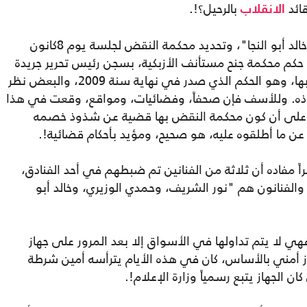
قائد
بالرحيل؟!.
الانقلاب
البعض ربط بين حملة الإبادة الإعلامية ضد "خالد أبو النجا"، وتحديد محكمة النقض لجلسة يوم 8كانون
 حكم محكمة جنح مستأنف الأزبكية، بسجن رئيس تحرير جريدة
"البلاغ الجديد" عبده مغربي، وأحد المحررين بها، وهو الحكم الذي صدر في نهاية سنة 2009، والبعض نظر
ذوذه. وللأسف فإن صحفاً، وفضائيات، ومواقع، وقعت في هذا
ي على أن كون محكمة النقض بها قضية عن شذوذ خصمه
 عن ما أطلقوه عليه، هو صحيح، ومؤيد بأحكام قضائية!.
اً مفاده أن ثلاثة من الفنانين تم ضبطهم في أحد الفنادق،
والفنانون هم "نور الشريف، وحمدي الوزيري، وخالد أبو
هي لا يتم تداولها في الأسواق إلا بعد المرور على جهاز
از أمني بالأساس، كان في هذه الأيام يترأسه أمين شرطة
ن الجهاز يتبع رسمياً وزارة الإعلام!.