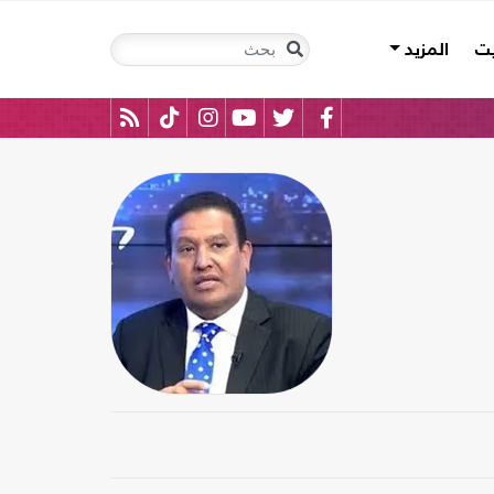
يت
المزيد