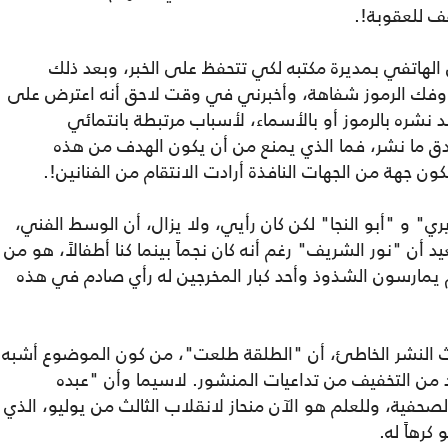
ف للعقوبة!.
 الهاتفي بمديرة مكتبه لكي تتحفظ على الخبر، وبعد ذلك
وز وفك الرموز شفاهة، وأخبرني في وقت لاحق أنه اعترض على
د نشره بالرموز أو بالأسماء، لأسباب مرتبطة بانتمائي
ق ما نشر، فما الذي يمنع من أن يكون الهدف من هذه
 جهة من الجهات النافذة أرادت الانتقام من الفنانين!.
ري" و "أبو النجا" لكن كان رأيي، ولا يزال، أن الوسط الفني،
أن "نور الشريف" رغم أنه كان نجماً بينما كنا أطفالاً، هو من
هم يمارسون الشذوذ وأحد كبار المخرجين له رأي صادم في هذه
دث النشر الخاطئ، أن "الطلقة طلعت"، من كون الموضوع أشبه
د من التخفيف من تداعيات المنشور. لاسيما وأن "عبده
ية، وللعلم هو الآن منحاز لانقلاب الثالث من يوليو، الذي
رهاً له.