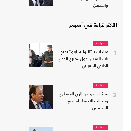
واشنطن
الأكثر قراءة في أسبوع
سياسة
1
قيادات بـ "البوليساريو" تفتح
باب النقاش حول مقترح الحكم
الذاتي المغربي
سياسة
2
ممثلات يرتدين الزي العسكري..
ودعوات للاصطفاف مع
السيسي
سياسة