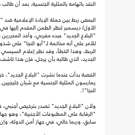
النقد باتهامه بالمثلية الجنسية، بعد أن طالب 
الأول/ ديسمبر لنظر الطعن المقدم إليها في
للأمر على أنه محاكمة لـ"أبو النجا" على ش
الربط، وهذا الخطأ، وقد نظر إعلام السيس
الجديد، الذي طالبه بأن يرحل، فإن هذا كاشف
القصة بدأت عندما نشرت "البلاغ الجديد"، خبر
يمارسون المثلية الجنسية مع شبان خليجيين. 
النجا"!.
ولأن "البلاغ الجديد" تصدر بترخيص أجنبي، ف
"الرقابة على المطبوعات الأجنبية"، وهو جه
سابق، وربما حالي، في جهاز أمن الدولة، وإن كا