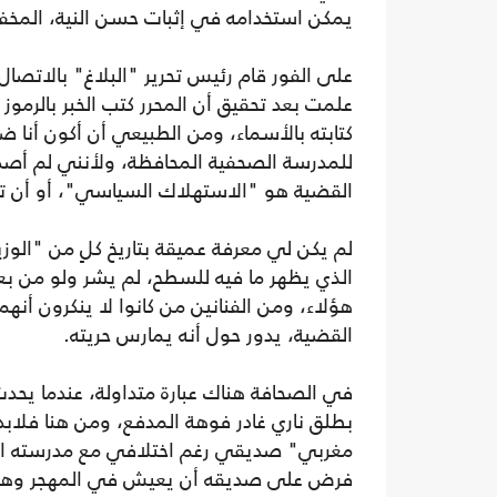
يمكن استخدامه في إثبات حسن النية، المخف
على الفور قام رئيس تحرير "البلاغ" بالاتصال
علمت بعد تحقيق أن المحرر كتب الخبر بالرم
كتابته بالأسماء، ومن الطبيعي أن أكون أنا ض
للمدرسة الصحفية المحافظة، ولأنني لم أصد
القضية هو "الاستهلاك السياسي"، أو أن تكون
لم يكن لي معرفة عميقة بتاريخ كلٍ من "الوزي
الذي يظهر ما فيه للسطح، لم يشر ولو من بعيد 
هؤلاء، ومن الفنانين من كانوا لا ينكرون أن
القضية، يدور حول أنه يمارس حريته.
في الصحافة هناك عبارة متداولة، عندما يح
بطلق ناري غادر فوهة المدفع، ومن هنا فلاب
مغربي" صديقي رغم اختلافي مع مدرسته الصحف
فرض على صديقه أن يعيش في المهجر وهو ك