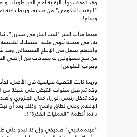
وقد توقف جهاز الرقابة أمام الخبر طويلاً، ولم
"الرقيب الحكومي" من صحته، وربما جاءته تعليم
ويذاع!.
عندما قرأت الخبر "لعب الفأر في صدري"، كنا
به، في قضية تُنهي عليه، استغلالا لطبيعته 
وأحدهم يعمل في الإنتاج السينمائي وقد سُ
عن منح مسؤولين له مساحات من أراضي الدولة 
وبتراب الفلوس!.
وربما كانت القضية سياسية في الأصل، لجأت 
وقد تم قبل سنوات القبض على شبكة من الفنا
وقد تدخل رئيس الوزراء كمال الجنزوري وأصدر 
الإعلام وعلى نطاق واسع؛ وذلك بعد أن ثبت 
دائما أنظمة "العمليات القذرة"!.
"عبده مغربي" صديقي وإن كنا نبدو على طرف