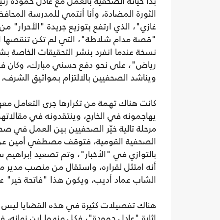
بدأ حياته الصحفية بالعمل مع عادل حمودة رئ
الثورة المضادة، وأنا أنتمي للمدرسة المحاف
نسخة عندما انفرد بنشر التحقيقات الخاصة بش
رياض"، على نحو دفع حسني مبارك، وكان في
ويناشد الصحفيين بالالتزام بمواثيق الشرف،
كانت هناك تهمة من تكرارها جرى التعامل مع
يهاجمونه في الخارج، وينتقدونه في مقالات
مرحلة تالية خيّر الصحفيين بين العمل في صح
الصحفية القومية، فتوقف مصطفي أمين عن 
بالتوازي في "الأخبار"، وتم تصعيد إبراهيم 
أنه امتثل لقراره، واستقال من منصب مدير مكت
الشاب عماد أديب، ويكون هذا "فاتحة خير" علي
هناك تفصيلات كثيرة في هذه القضايا ليس هنا
إثارة "عادل حمودة"، فكل منهما ابن زمانه،