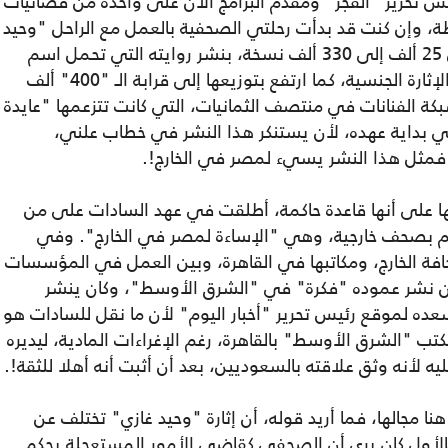
يس تحرير "الفجر" ومقدم البرامج الآن على واحدة من فضائيات
ظة، وإن كنت قد بدأت رحلتي الصحفية بالعمل مع الراحل "وحيد
غازي"، الذي ارتفع بتوزيع جريدة "الأحرار" من 25 ألف إلى 330 ألف نسخة، بنشر روايته التي تحمل اسم
"قصة مدام شلاطة"، التي لم تكن تنقصها الإثارة الجنسية، كما ارتفع بتوزيعها إلى قرابة الـ "400" ألف
بكة الفنانات في منتصف الثمانيات، التي كانت تتزعمها "عايدة
 بداية عهده، لأن يستنكر هذا النشر في خطاب علني،
 فمثل هذا النشر يسيء لمصر في الخارج!.
ها على أنها قاعدة حاكمة، أطلقت في عهد السادات على من
هم بصحف خارجية، وهي "الإساءة لمصر في الخارج". وفي
افة الخارج، ومكاتبها في القاهرة، وبين العمل في المؤسسات
نشر عموده "فكرة" في "الشرق الأوسط"، وكان ينشر
سعده لموقع رئيس تحرير "أخبار اليوم" لأن ما نقل للسادات هو
ب "الشرق الأوسط" بالقاهرة، رغم الإغراءات المادية، ليديره
ه لأنه وثق علاقته بالسعوديين، بعد أن أثبت أنه أهلا للثقة!.
 مجالها، فما أريد قوله، أن إثارة "وحيد غازي" تختلف عن
 فالأول كان يري أن الصحفي كقاضي الأمور المستعجلة يحكم