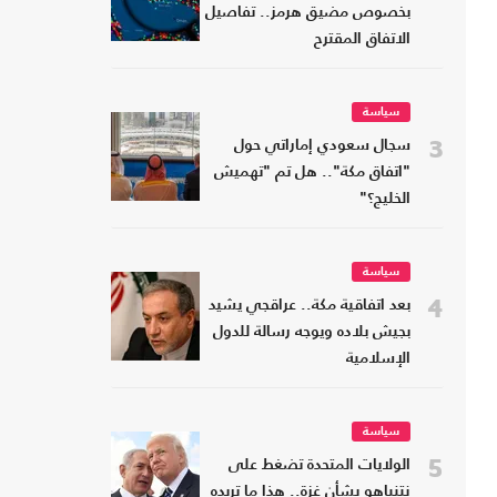
بخصوص مضيق هرمز.. تفاصيل
الاتفاق المقترح
سياسة
3
سجال سعودي إماراتي حول
"اتفاق مكة".. هل تم "تهميش
الخليج؟"
سياسة
4
بعد اتفاقية مكة.. عراقجي يشيد
بجيش بلاده ويوجه رسالة للدول
الإسلامية
سياسة
5
الولايات المتحدة تضغط على
نتنياهو بشأن غزة.. هذا ما تريده