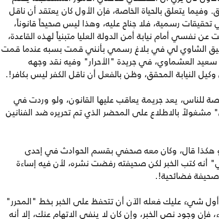
. وفيما يتعلق بالحياة الخاصة، فإن الأول كان يعتقد أن ناقل
 تحقيقات رسمية، فلا جناح عليه، وهذا ليس صحيحاً قانوناً،
 نفسي أمام نيابة أمن الدولة العليا متبنياً لهذه القاعدة،
توفيق الشاوي لي في بلاغ رسمي بأنني قمت بسبه عندما قمت
سعيد العشماوي، في جريدة "الأحرار" وفيه نقد وجهه
ل النيابة المحقق، وظن بالفعل أن ناقل الكفر ليس بكافر!.
خاصة للناس، يعد جريمة يعاقب عليها القانون، ولو وردت في
 مشغولاً بالاطلاع على المحضر الذي تم تحريره ضد الفنانين
و هكذا قال، وكان معه صحفي بقسم الحوادث في إحدى
 أنه كتب الخبر لكن صحيفته رفضت نشره، لأن فيه إساءة
 صحيفة فضائحية!.
أول شيء عليك فعله الآن أن تتحفظ على الخبر بخط "المحرر"
اء، فإن وجود نص الخبر، وإن كان لا ينفي الاتهام عنك، إلا أنه