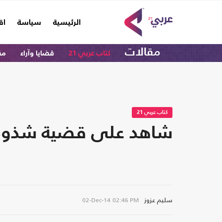
(current)
الرئيسية
سياسة
اق
مقالات
كتاب عربي 21
قضايا وآراء
مق
كتاب عربي 21
شاهد على قضية شذوذ "خ
سليم عزوز
02-Dec-14
02:46 PM