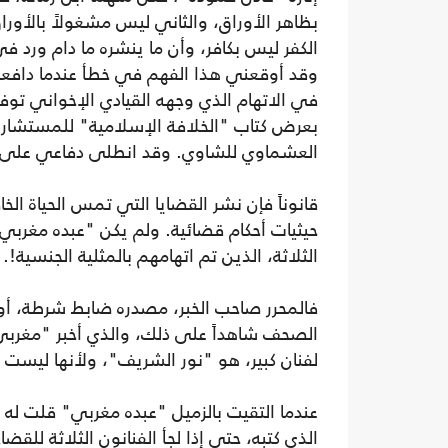
بظاهر الأوراق، والثاني ليس مشغولاً بالأوراق
الكفر ليس بكافر، وأن ما ينشره ما دام ورد في
وقد أوقعني هذا الفهم في خطأ عندما دافعت عن
في الاتهام الذي وجهه القيادي الإخواني 
بعرض كتاب "الخلافة الإسلامية" للمستشار 
العشماوي للشاوي. وقد انطلى دفاعي على وكي
قانوناً فإن نشر القضايا التي تمس الحياة ال
حيثيات أحكام قضائية. ولم يكن "عبده مغربي"
الثلاثة، الذين تم اتهامهم بالمثلية الجنسية!.
فالمحرر صاحب الخبر، مصدره ضابط شرطة، أ
الصحف شاهداً على ذلك، والذي أخبر "مغربي"
لفنان كبير، هو "نور الشريف"، ولأنها ليست
عندما التقيت بالزميل "عبده مغربي" قلت له 
الذي كتبه، حتى إذا لجأ الفنانون الثلاثة للقض