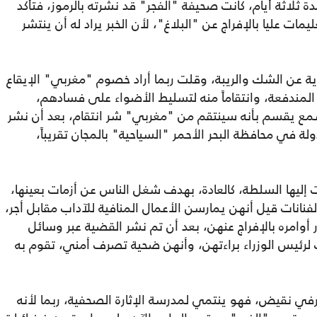
دة ثلاثة أيام، كانت صحيفة "الفجر" قد نشرته بالرموز، فتأكد
ات عليا بالإفراج عن "البلاغ"، لأن الخبر يراد له أن ينتشر
ية عن الشك والريبة، وقلت ربما أراد خصوم "مغربي" الإيقاع
المندفعة، وانتقاماً منه لتسليط الأضواء على فسادهم،
مع يقسم بأنه سينتقم من "مغربي" شر انتقام، بعد أن نشر
في محافظة البحر الأحمر "السياحية" بالمجان تقريباً،
إليها السلطة، كالعادة، بهدف شغل الناس عن أزمات بعينها،
نات قيل أنهن يمارسن الأعمال المنافية للآداب مقابل أجر،
أوامره بالإفراج عنهن، بعد أن تم نشر القضية عبر وسائل
لرئيس الوزراء براءتهن، وأنهن ضحية تصرف أمني، تقوم به
ي نقيض، فهو ينتمي لمدرسة الإثارة الصحفية، ربما لأنه