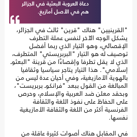
دعاة العروبة البعثية في الجزائر
هم في الأصل أمازيغ.
"القرينيين" هناك "قرين" ثالث في الجزائر،
يشكل الوجه الآخر لنفس عملة التطرف
الإقصائي، وهو التيار الذي ربما أفضل
توصيف له هو التيار "البربريستي" المتطرف،
الذي لا يقل تطرفا وإقصاءَّا من قرينة "البعثوـ
إسلامي". هذا التيار يتاجر سياسيا وثقافيا
بالهوية الأمازيغية، وفي أحيان عدة ليس من
المبالغة من القول ببعد "فرانكوـ بربريست"،
وبحقد معلن ضد العربية والإسلام، وحرص
على الحفاظ على نفوذ اللغة والثقافة
الفرنسية أكثر من اللغة والثقافة الأمازيغية
نفسها.
في المقابل هناك أصوات كثيرة عاقلة من