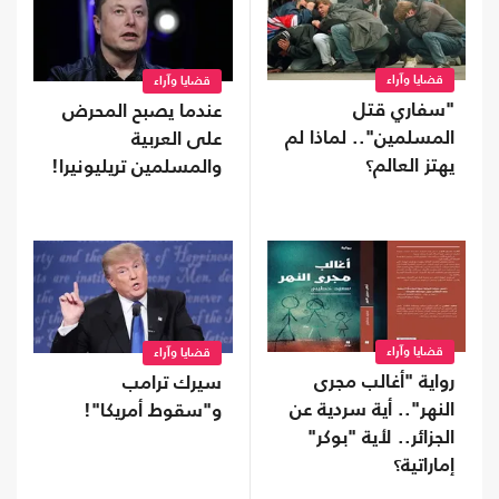
قضايا وآراء
قضايا وآراء
"سفاري قتل
عندما يصبح المحرض
المسلمين".. لماذا لم
على العربية
يهتز العالم؟
والمسلمين تريليونيرا!
قضايا وآراء
قضايا وآراء
رواية "أغالب مجرى
سيرك ترامب
النهر".. أية سردية عن
و"سقوط أمريكا"!
الجزائر.. لأية "بوكر"
إماراتية؟