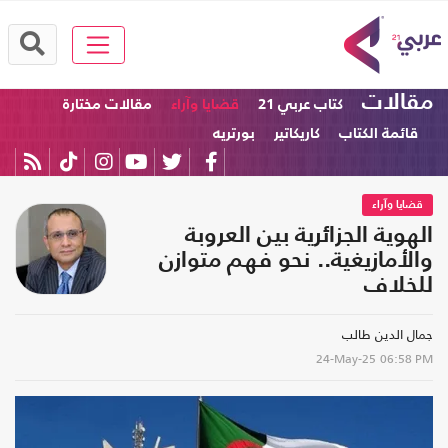
مقالات
كتاب عربي 21
قضايا وآراء
مقالات مختارة
قائمة الكتاب
كاريكاتير
بورتريه
قضايا وآراء
الهوية الجزائرية بين العروبة
والأمازيغية.. نحو فهم متوازن
للخلاف
جمال الدين طالب
24-May-25
06:58 PM