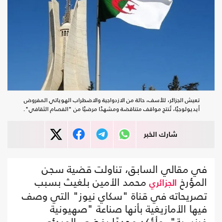
تعيش الجزائر، للأسف، حالة من الازدواجية والاضطراب الهوياتي المفروض
أيديولوجيًا، تُنتج مواقف متناقضة ومشهدًا مرضيًا من "الفصام الثقافي".
شارك الخبر
في مقالي السابق، تناولت قضية سجن
المؤرخ
محمد الأمين بلغيث بسبب
الجزائري
تصريحاته في قناة "سكاي نيوز" التي وصف
فيها الأمازيغية بأنها صناعة "صهيونية
فرنسية". وأؤكد مجددًا رفضي المبدئي