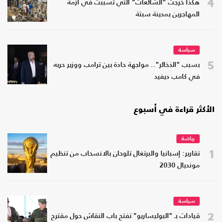
4
هكذا خرجت "الشائعات" التي تسببت في أزمة
المهاجرين بمدينة سبتة
سياسة
5
بسبب "الذخائر".. مواجهة حادة بين ترامب ووزير حربه
في كامب ديفيد
الأكثر قراءة في أسبوع
رياضة
1
تقارير: إسبانيا والبرتغال تلوحان بالانسحاب من تنظيم
مونديال 2030
سياسة
2
قيادات بـ "البوليساريو" تفتح باب النقاش حول مقترح