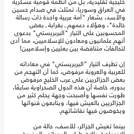
خليجية تقليدية، بل من أنظمة قومية عسكرية
في العراق وسوريا، تمثلت في صدام حسين
والأسد، بشعار "أمة عربية واحدة ذات رسالة
خالدة"، وهؤلاء دعمهم ـ بغرابة ـ بعض
المحسوبين على التيار "البربريستي" بدعوى
أنهم علمانيون ومعادون للإسلاميين، مما أدى
لتحالفات متناقضة بين بعثيين وإسلاميين!
إن تطرف التيار "البربريستي" في معاداته
للعربية والعروبة مرفوض، كما أن التهجم من
بعض الجزائريين على عرب الخليج مرفوض
بدوره، خاصة أن هذه الدول الصحراوية سابقًا،
طورت نفسها وأصبحت وجهة يحلم كثير من
الجزائريين بالعيش فيها، ويتابعون قنواتها
ويخوضون فيها نقاشاتهم.
بينما تعيش الجزائر، للأسف، حالة من
الازدواجية والاضطراب الهوياتي المفروض