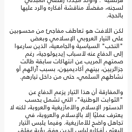
لسجنه، مفضلًا مناقشة أفكاره والرد عليها
بالحجة.
لكن اللافت هو تعاطف مفاجئ من محسوبين
على التيار العروبي الإسلامي وبعض
"النخب" السياسية والجامعية، الذين سارعوا
إلى الدفاع عنه لأسباب إيديولوجية، رغم
صمتهم المريب عن انتهاكات سابقة طالت
جزائريين، بينهم أكاديميون، بسبب آرائهم أو
نشاطهم السلمي، حتى من داخل تيارهم.
والمفارقة أن هذا التيار يزعم الدفاع عن
"الثوابت الوطنية"، التي تشمل بحسب
الدستور الإسلام والأمازيغية والعروبة، لكنه لا
يعترف عمليًا إلا بالإسلام والعروبة، في
تجاهل واضح للأمازيغية. وفيما يلبس التيار
البعثي أفكاره لباس الدين وفق رؤية عفلق،