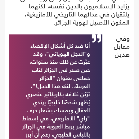
يزايد الإسلاميون بالدين نفسه، لكنهما
يلتقيان في عدائهما التاريخي للأمازيغية،
المكون الأصيل لهوية الجزائر.
وفي
مقابل
أنا ضد كل أشكال الإقصاء
هذين
و"الدجل الهوياتي"، وقد
عبّرت عن ذلك منذ سنوات،
حين صدر في الجزائر كتاب
جماعي بعنوان "الجزائر
العربية.. لننهِ هذا الدجل!"،
تزيّن غلافه بكاريكاتير عنصري
يُظهر شخصًا خليجيًا يرتدي
العقال ويمسك بشعار حرف
"زاي" الأمازيغي، في إسقاط
مباشر يربط العروبة في الجزائر
باللباس الخليجي، رغم أن أبرز