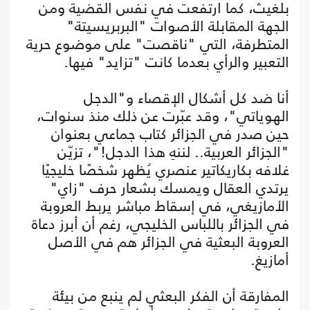
بلغيث، كما ارتفعت في نفس القضية ومن
الجهة المقابلة الأصوات "البربريسيتة"
المتطرفة، التي "ناقصت" على موضوع حرية
التعبير والرأي بعدما كانت "تزايد" فيها.
أنا ضد كل أشكال الإقصاء و"الدجل
الهوياتي"، وقد عبّرت عن ذلك منذ سنوات،
حين صدر في الجزائر كتاب جماعي بعنوان
"الجزائر العربية.. لننهِ هذا الدجل!"، تزيّن
غلافه بكاريكاتير عنصري يُظهر شخصًا خليجيًا
يرتدي العقال ويمسك بشعار حرف "زاي"
الأمازيغي، في إسقاط مباشر يربط العروبة
في الجزائر باللباس الخليجي، رغم أن أبرز دعاة
العروبة البعثية في الجزائر هم في الأصل
أمازيغ.
المفارقة أن الفكر البعثي لم ينبع من بيئة