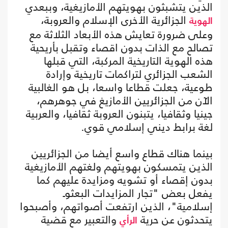
الذين يتشبثون بهويتهم الأمازيغية، وببعدي
الجزائرية الأخرى الإسلام والعروبة،
الهوية
وعلى ضرورة تعايش هذه الأبعاد الثلاثة مع
تصالح مع الذات بدون اقصاء وتقبل بأريحية
هذه الهوية التاريخية المركبة، التي قبلها
الشعب الجزائري لتراكمات تاريخية وإرادة
طوعية، جعلت قطاعا واسعا، بل هو الغالبية
الآن من الجزائريين الأمازيغ في جوهرهم،
جينيا وثقافيا، يتبنون العروبة ثقافيا، والعربية
لغة برابط ديني إسلامي قوي.
بينما هناك قطاع واسع أيضا من الجزائريين
الذين يتمسكون بهويتهم ولغتهم الأمازيغية
بدون إقصاء أو تشويه ومزايدة عليهم كما
يفعل بعض "تجار المزايدات البعثوـ
إسلامية"، الذين ارتفعت أصواتهم، وأصبحوا
يتحدثون عن حرية
والتعبير مع قضية
الرأي