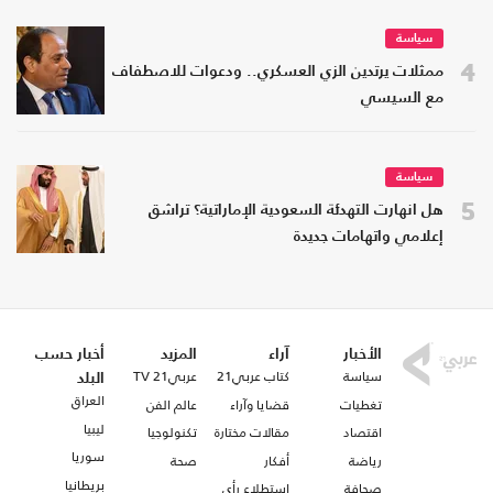
سياسة
4
ممثلات يرتدين الزي العسكري.. ودعوات للاصطفاف
مع السيسي
سياسة
5
هل انهارت التهدئة السعودية الإماراتية؟ تراشق
إعلامي واتهامات جديدة
الأخبار
آراء
المزيد
أخبار حسب
سياسة
كتاب عربي21
عربي21 TV
البلد
العراق
تغطيات
قضايا وآراء
عالم الفن
ليبيا
اقتصاد
مقالات مختارة
تكنولوجيا
سوريا
رياضة
أفكار
صحة
بريطانيا
صحافة
استطلاع رأي