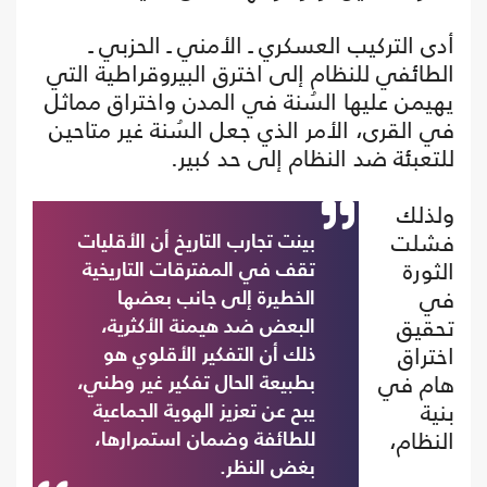
أدى التركيب العسكري ـ الأمني ـ الحزبي ـ
الطائفي للنظام إلى اخترق البيروقراطية التي
يهيمن عليها السُنة في المدن واختراق مماثل
في القرى، الأمر الذي جعل السُنة غير متاحين
للتعبئة ضد النظام إلى حد كبير.
ولذلك
فشلت
بينت تجارب التاريخ أن الأقليات
الثورة
تقف في المفترقات التاريخية
في
الخطيرة إلى جانب بعضها
تحقيق
البعض ضد هيمنة الأكثرية،
اختراق
ذلك أن التفكير الأقلوي هو
هام في
بطبيعة الحال تفكير غير وطني،
بنية
يبح عن تعزيز الهوية الجماعية
النظام،
للطائفة وضمان استمرارها،
بغض النظر.