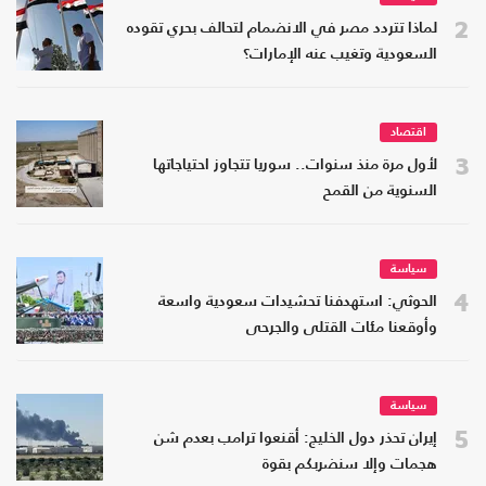
2
لماذا تتردد مصر في الانضمام لتحالف بحري تقوده
السعودية وتغيب عنه الإمارات؟
اقتصاد
3
لأول مرة منذ سنوات.. سوريا تتجاوز احتياجاتها
السنوية من القمح
سياسة
4
الحوثي: استهدفنا تحشيدات سعودية واسعة
وأوقعنا مئات القتلى والجرحى
سياسة
5
إيران تحذر دول الخليج: أقنعوا ترامب بعدم شن
هجمات وإلا سنضربكم بقوة