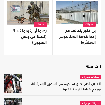
مدونات
مدونات
بن غفير يتحالف مع
رضوا أن يكونوا كلابا!
إمبراطوريّة السكايبوس
(قصة من وحي
المظفّرة!
السجون)
ذات صلة
مدونات عربي21
الأسرى الذين أطلق سراحهم من السجون الإسرائيلية..
دورهم بقيادة النهضة الفكرية
مدونات عربي21