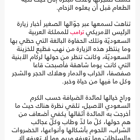
الطعام قبل أن يعلوه الزحام.
تناهت لسمعها عبر جوّالها الصغير أخبار زيارة
الرئيس الأمريكي
للمملكة العربية
ترامب
السعوديّة وتلك الحفاوة البالغة التي حظي بها
وما ينتظر هذه الزيارة من نهب فظيع للخزينة
السعوديّة، وكانت تنظر من حولها لركام الأبنية
التي كانت يوما شاهقة فأصبحت قاعا
صفصفا، الخراب والدمار وهلاك الحجر والشجر
وكل ما فيها من حياة وخبر.
وراح خيالها لمائدة الضيافة حسب الكرم
السعودي الأصيل، تلقي نظرة هناك حيث ما
أخرجت به المائدة أثقالها يكفي أضعاف من
هم حولها، كلّ ما لذّ وطاب وكلّ عجائب
الشراب، اللحوم بأشكالها وأنواعها، الخضروات
والسلطات وما تعرفه مريم وما لا تعرفه إلا