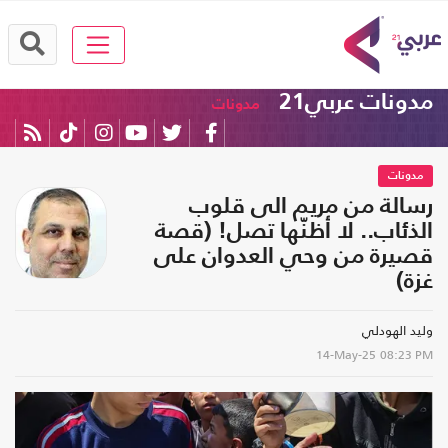
مدونات عربي21
مدونات
مدونات
رسالة من مريم الى قلوب
الذئاب.. لا أظنّها تصل! (قصة
قصيرة من وحي العدوان على
غزة)
وليد الهودلي
14-May-25
08:23 PM