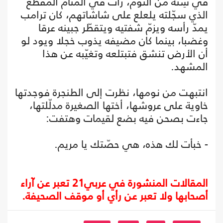
في سِنة من النوم، رأت في المنام المقطع
الذي سجّلته يلعلع على شاشاتهم، كان ترامب
يمدّ رأسه ويزمّ شفتيه ويتقطّر جبينه عرقا
وغضبا، بينما كان مضيفه يذوب خجلا ويود لو
أن الأرض تنشق فتبتلعه وتغيّبه عن هذا
المشهد.
انتبهت من نومها، نظرت إلى الطنجرة فوجدتها
خاوية على عروشها، أختها الصغيرة مدلّلتها،
جاءت بصحن فيه بضع لقيمات وهتفت:
- خبأت لك هذه، هي حصّتك يا مريم.
المقالات المنشورة في عربي21 تعبر عن آراء
أصحابها ولا تعبر عن رأي أو موقف الصحيفة.