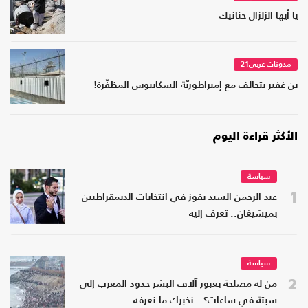
يا أيها الزلزال حنانيك
مدونات عربي21
بن غفير يتحالف مع إمبراطوريّة السكايبوس المظفّرة!
الأكثر قراءة اليوم
سياسة
1
عبد الرحمن السيد يفوز في انتخابات الديمقراطيين
بميشيغان.. تعرف إليه
سياسة
2
من له مصلحة بعبور آلاف البشر حدود المغرب إلى
سبتة في ساعات؟.. نخبرك ما نعرفه