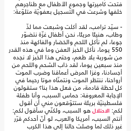
فتحت كاميرتها وجموع الأطفال مع طناجرهم
خلفها وشرعت في التسجيل بعفويّة متلوّعة:
- سيّد ترامب، لقد أكلت وشبعت مما لذّ
وطاب، هنيئا مريئا، نحن أطفال غزّة نتضوّر
جوعا، لم نأكل اللحم والخضار والفاكهة منذ
550 يوما، نأكل الخبز العفن وما في هذه القدر
من شوربة بلا طعم، وحتى هذا الخبز لا نجده
منذ سبعين يوما، لقد ذاب الشحم واللحم من
أجسادنا، وغزا المرض أعماقنا وضرب الموت
أرواحنا، ننتظر الموت ونتمنّاه موتا رحيما في
كل لحظة قادمة، من فعل هذا بنا؟ ستقولون
الإجابة المعروفة: حماس السبب، وأنا طفلة
فلسطينيّة بريئة ستتوّقعون مني أن أقول
لكم:
هو السبب، ولكنّي سأقول لكم:
الاحتلال
أنتم السبب، أمريكا والعرب، لو أنّ أحدكم قرّر
غير ذلك لما وصلت حالنا إلى هذا الكرب