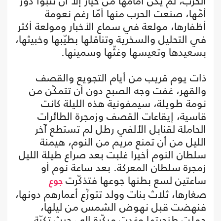
الحرب، لم يكن أمامها من خيار إلا أن تتبوأ دور
أمّها، صنعت الحرب منها أمّا رغم نعومة
أظفارها، مولعة في سماع الأخبار ومولعة أكثر
في التحليل والسخرية وتناقلها بطيّبها وخبيثها،
بسعيدها وتعيسها وغثّها وسمينها.
ذات يوم قريب من أيام التجويع والقصف
والقهر، غفت وجه الصبح دون أن تتمكّن من
نومة طويلة، سيمفونية هذه الليلة كانت
قاسية، إيقاعات القصف وزمجرة الطائرات
الحاملة لقنابل الألفي رطل لم تستطع آخر
الليل من أن تمنع مريم من النوم، هيمنة
سلطان النوم أخيرا غلبت بعد صراع طيلة الليل
زمجرة سلطان المعركة. بعد ساعة نوم أو
ساعتين لسع بطنها جوعها فتذكّرت
جوع
صغارها، ثلاث بنات وولد تتوزّع أعمارهم دونها،
فنهضت قبل نهوض الشمس من ليلها،
حملت طنجرتها وغدت مبكّرة إلى حيث تكيّة