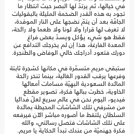
في خيالها، ثم يرتدّ لها البصر حيث انتظار ما
تجود به هذه القدر الضخمة المليئة بالبقوليات
الجافّة بعد أن يتمّ نضجها على النار الموقدة،
لا تعرف لها قرارا ولا لونا ولا طعما ولا رائحة،
فقط هو شيء يؤكل ويسدّ بعض فراغ
المعدة الفارغة، هذا إن لم يخرجك التدافع عن
دورك فتعود أدراجك خالي الوفاض والطنجرة.
ستبقى مريم متسمّرة في مكانها كشجرة ثابتة
وفرعها يرقب القدور الغالية، بينما تنخر رائحة
المائدة السعودية البهيّة مسامات أمعائها
الخاوية، خطرت ببالها فكرة، تصوير مقطع
فيديو، اليوم نحن في عالم سريع لعلّ فدائيا
من مشرفي تلك الشاشات المحيطة بمائدة
السلطان يلتقط ما أصوره مباشر الآن فيرفعه
على تلك الشاشات فتصل رسالتي، والله
فكرة جهنميّة من عندك تبدأ الحكاية يا مريم.