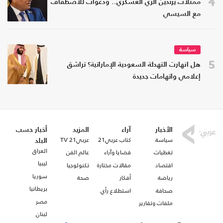
4
ممثلات يرتدين الزي العسكري.. ودعوات للاصطفاف
مع السيسي
سياسة
5
هل انهارت التهدئة السعودية الإماراتية؟ تراشق
إعلامي واتهامات جديدة
الأخبار
آراء
المزيد
أخبار حسب
سياسة
كتاب عربي21
عربي21 TV
البلد
العراق
تغطيات
قضايا وآراء
عالم الفن
ليبيا
اقتصاد
مقالات مختارة
تكنولوجيا
سوريا
رياضة
أفكار
صحة
بريطانيا
صحافة
استطلاع رأي
مصر
ملفات وتقارير
لبنان