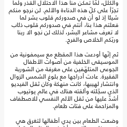
والكلل، لمّا تمكن منا هذا الاحتلال القذر ولما
تجرّأ على كلّ هذه الدناءة والألم. لن نرجو منكم
شيئا إذ لو أن في صدوركم قلوب بشر لما
فعلتم هذا بنا، أنتم في صدوركم قلوب ذئاب
لا تعرف مشاعر البشر، لذلك لن نجو الا ربنا
وربّكم الخلاص والفرج.
ثم إنّها أودعت هذا المقطع مع سيمفونية من
الموسيقى الخلفية من أصوات الأطفال
الجوعى المتلهّفين على مغرفة من الشوربة
الفقيرة. عادت أدراجها مع بلوغ الشمس الزوال
وانتشار لهيبها، كانت منهكة وكان ثقل الفيديو
الذي سجّلته وألقته هناك في عالم يوتيوب
أشدّ عليها من ثقل الألم النفسي للاصطفاف
والمزاحمة على فتات طعام.
وضعت الطعام بين يدي أطفالها لتغرق هي