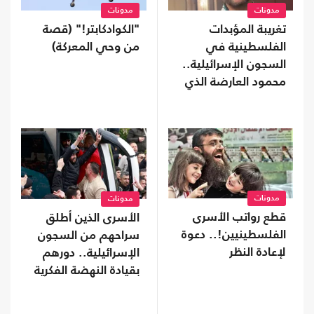
مدونات
مدونات
تغريبة المؤبدات
"الكوادكابتر!" (قصة
الفلسطينية في
من وحي المعركة)
السجون الإسرائيلية..
محمود العارضة الذي
كسر أمواج المستحيل
مدونات
مدونات
قطع رواتب الأسرى
الأسرى الذين أطلق
الفلسطينيين!.. دعوة
سراحهم من السجون
لإعادة النظر
الإسرائيلية.. دورهم
بقيادة النهضة الفكرية