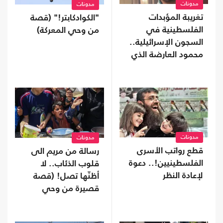
مدونات
مدونات
تغريبة المؤبدات
"الكوادكابتر!" (قصة
الفلسطينية في
من وحي المعركة)
السجون الإسرائيلية..
محمود العارضة الذي
كسر أمواج المستحيل
مدونات
مدونات
قطع رواتب الأسرى
رسالة من مريم الى
الفلسطينيين!.. دعوة
قلوب الذئاب.. لا
لإعادة النظر
أظنّها تصل! (قصة
قصيرة من وحي
العدوان على غزة)