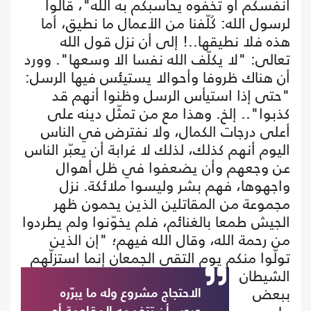
أنفسكم أو تخفوه يحاسبكم به الله"، قالوا
لرسول الله: كُلّفنا من الأعمال ما نطيق، أما
هذه فلا نطيقها..! إلى أن نزل قول الله
تعالى: "لا يكلّف الله نفسا الا وسعها". وورد
أن هناك ظروفا وأحوالا يستيئس فيها الرسل:
"حتى إذا استيأس الرسل وظنوا أنهم قد
كذبوا".. إلخ. وهذا مع من تمثّل دينه على
أعلى درجات الكمال، ولا نفترض في الناس
اليوم أنهم كذلك، لذلك لا غرابة أن يعبّر الناس
عن وجعهم وأن يضعفوا في ظل أهوال
واجهوها، فهم بشر وليسوا ملائكة. نزل
مجموعة من المقاتلين الذين يحمون ظهر
الجيش طمعا بالغنائم، فلم يخوّنوا ولم يطردوا
من رحمة الله، وقال الله فيهم؛ "إن الذين
تولّوا منكم
يوم التقى الجمعان إنما استزلّهم
الشيطان
ببعض
الاحتجاج مشروع وله ما يبرّره