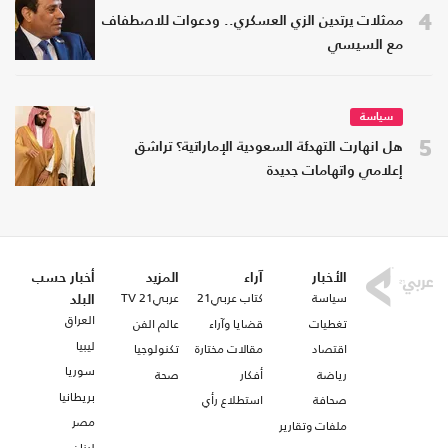
4
ممثلات يرتدين الزي العسكري.. ودعوات للاصطفاف
مع السيسي
سياسة
5
هل انهارت التهدئة السعودية الإماراتية؟ تراشق
إعلامي واتهامات جديدة
الأخبار
آراء
المزيد
أخبار حسب
سياسة
كتاب عربي21
عربي21 TV
البلد
العراق
تغطيات
قضايا وآراء
عالم الفن
ليبيا
اقتصاد
مقالات مختارة
تكنولوجيا
سوريا
رياضة
أفكار
صحة
بريطانيا
صحافة
استطلاع رأي
مصر
ملفات وتقارير
لبنان