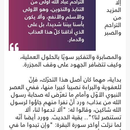
إلا
التراحم عباد الله أولى من
المزيد
التنابذ والتخوين، وهو الأولى
من
والأسلم والأنفع، وألا يكون
التراحم
بأسنا بيننا شديدا، بل على
والصبر
الذي أذاقنا كلّ هذا العذاب
والدمار.
والمصابرة والتفكير سويّا بالحلول العملية،
وكيف تتضافر الجهود على وقف المجزرة.
بداية، مهما كان أصل هذا التحرّك، فإنّ
للعفوية والبراءة نصيبا كبيرا منها، ففي العصر
النبوي الأوّل وأمام ما تعرّض له صحابة رسول
الله من عذاب؛ ورد أنّ نفرا منهم جاؤوا لرسول
الله شاكين، وقالوا له: "ألا تدعوا لنا، ألا
تستنصر لنا؟".. بقية الحديث. وورد أيضا أنّه
لما نزلت أواخر سورة البقرة: "وإن تبدوا ما في