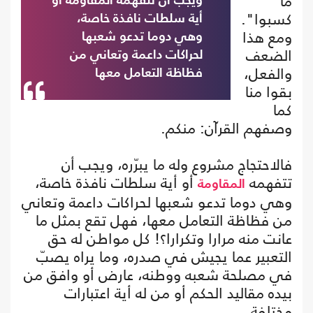
ما
ويجب أن تتفهمه المقاومة أو
كسبوا".
أية سلطات نافذة خاصة،
ومع هذا
وهي دوما تدعو شعبها
الضعف
لحراكات داعمة وتعاني من
والفعل،
فظاظة التعامل معها
بقوا منا
كما
وصفهم القرآن: منكم.
فالاحتجاج مشروع وله ما يبرّره، ويجب أن
تتفهمه
أو أية سلطات نافذة خاصة،
المقاومة
وهي دوما تدعو شعبها لحراكات داعمة وتعاني
من فظاظة التعامل معها، فهل تقع بمثل ما
عانت منه مرارا وتكرارا؟! كل مواطن له حق
التعبير عما يجيش في صدره، وما يراه يصبّ
في مصلحة شعبه ووطنه، عارض أو وافق من
بيده مقاليد الحكم أو من له أية اعتبارات
مختلفة.