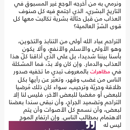
ونرمي به من أخرجه الوجع غير المسبوق في
التاريخ البشري، الذي اجتمع فيه كل صنوف
العذاب من قبل حثالة بشرية تكالبت معها كل
قوى الشرّ العالمية؟
التراحم عباد الله أولى من التنابذ والتخوين،
وهو الأولى والأسلم والأنفع، وألا يكون
بأسنا بيننا شديدا، بل على الذي أذاقنا كلّ هذا
العذاب والدمار. وإن كان ولا بدّ، فما المشكلة
في
بالمعروف تبدي ما تخفيه صدور
مظاهرات
الناس من غضب وقهر، وتعبّر عن رأيها بكل
طلاقة وحريّة وترحيب، سواء كان ذلك مُرضيا
للبعض أو مغضبا للبعض الآخر، فليس لنا إلا
التراحم وتضميد الجراح، وأن نبقى سندا بعضنا
لبعض، وأن نسمع كل الأصوات وأن يتم
الاهتمام بمطالب الناس. وإن ارتفاع الموج
ليس له