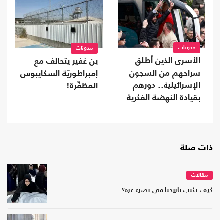
مدونات
مدونات
الأسرى الذين أطلق
بن غفير يتحالف مع
سراحهم من السجون
إمبراطوريّة السكايبوس
الإسرائيلية.. دورهم
المظفّرة!
بقيادة النهضة الفكرية
ذات صلة
مقالات
كيف نكتب تاريخنا في نصرة غزة؟