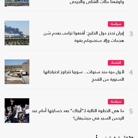
وأوقعنا مئات القتلى والجرحى
سياسة
3
إيران تحذر دول الخليج: أقنعوا ترامب بعدم شن
هجمات وإلا سنضربكم بقوة
اقتصاد
4
لأول مرة منذ سنوات.. سوريا تتجاوز احتياجاتها
السنوية من القمح
سياسة
5
ما هي الخطوة التالية لـ"أيباك" بعد خسارتها أمام عبد
الرحمن السيد في ميشيغان؟