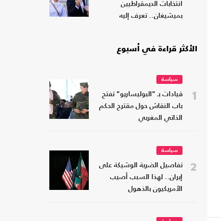
انتخابات الديمقراطيين
بميشيغان.. تعرف إليه
الأكثر قراءة في أسبوع
سياسة
1
قيادات بـ "البوليساريو" تفتح
باب النقاش حول مقترح الحكم
الذاتي المغربي
سياسة
2
تفاصيل الضربة الوشيكة على
إيران.. لهذا السبب أصيب
الأمريكيون بالذهول