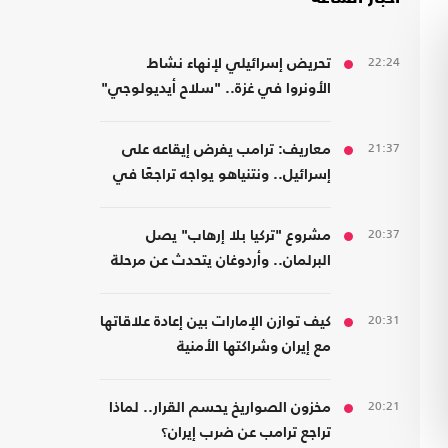
22:24
تحريض إسرائيلي لإنهاء نشاط
الأونروا في غزة.. "سلاح أيديولوجي"
21:37
معاريف: ترامب يفرض إيقاعه على
إسرائيل.. ونتنياهو يواجه تراجعًا في
هامش القرار
20:37
مشروع "تركيا بلا إرهاب" يصل
البرلمان.. وأردوغان يتحدث عن مرحلة
جديدة
20:31
كيف توازن الإمارات بين إعادة علاقاتها
مع إيران وشراكتها الأمنية
بـ"إسرائيل"؟
20:21
مخزون الصواريخ يحسم القرار.. لماذا
تراجع ترامب عن ضرب إيران؟