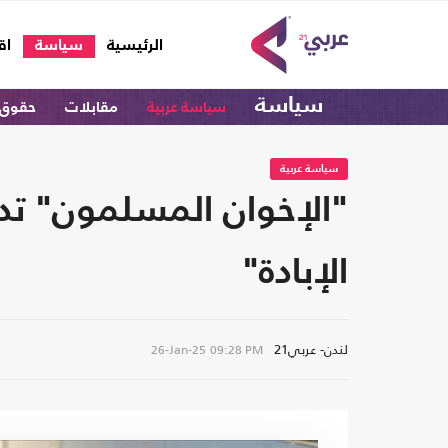
(current)
الرئيسية
سياسة
اق
سياسة
سياسة عربية
مقابلات
حقوق 
سياسة عربية
"الإخوان المسلمون" تد
الإبادة"
لندن- عربي21
26-Jan-25
09:28 PM