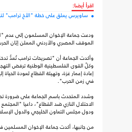
اقرأ أيضا:
ساويرس يعلق على خطة "الأخ ترامب" لتهج
ودعت جماعة الإخوان المسلمون إلى عدم "ا
الموقف المصري والأردني المعلن إبّان الحرب
وأكدت الجماعة أن "تصريحات ترامب تُعدُّ 
وكلَّ القوى الفلسطينية الوطنية ترفض الته
إعادة إعمار غزة، وتهيئة القطاع لعودة الحي
في زمن الحرب".
وشدد المتحدث باسم الجماعة على ضرورة تحمل
الاحتلال النازي ضد القطاع"، داعيا "المجت
ودول مجلس التعاون الخليجي والدول الإسلام
من جانبها، أكدت جماعة الإخوان المسلمين 