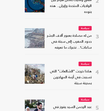
2
اتفاق وشيك بشأن هرمز بين
الولايات المتحدة وإيران.. هذه
بنوده
سياسة
3
من له مصلحة بعبور آلاف البشر
حدود المغرب إلى سبتة في
ساعات؟.. نخبرك ما نعرفه
سياسة
4
هكذا خرجت "الشائعات" التي
تسببت في أزمة المهاجرين
بمدينة سبتة
سياسة
5
عبد الرحمن السيد يفوز في