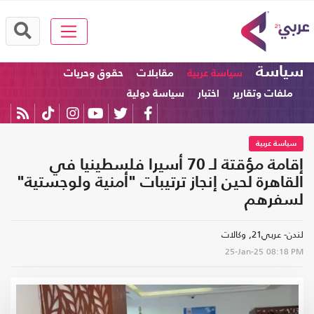
سياسة
سياسة عربية
مقابلات
حقوق وحريات
ملفات وتقارير
اختبار
سياسة دولية
سياسة عربية
إقامة مؤقتة لـ 70 أسيرا فلسطينيا في
القاهرة لحين إنجاز ترتيبات "أمنية ولوجستية"
لسفرهم
لندن- عربي21, وكالات
25-Jan-25
08:18 PM