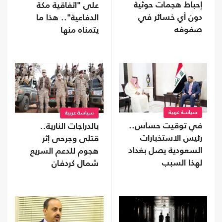
إحباط هجمات حوثية
على "اتفاقية مكة
دون أي خسائر في
الدفاعية".. هذا ما
صفوفه
يتمناه منها
سياسة عربية
سياسة عربية
في توقيت حساس..
بالدراجات النارية..
رئيس الاستخبارات
قتلى وجرحى إثر
السعودية يصل بغداد
هجوم للدعم السريع
لهذا السبب
شمال كردفان