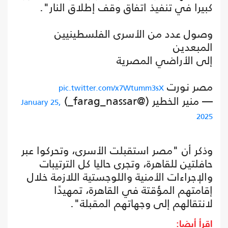
كبيرا في تنفيذ اتفاق وقف إطلاق النار".
وصول عدد من الأسرى الفلسطينيين
المبعدين
إلى الأراضي المصرية
مصر نورت
pic.twitter.com/x7Wtumm3sX
— منير الخطير (@farag_nassar_)
January 25,
2025
وذكر أن "مصر استقبلت الأسرى، وتحركوا عبر
حافلتين للقاهرة، وتجرى حاليا كل الترتيبات
والإجراءات الأمنية واللوجستية اللازمة خلال
إقامتهم المؤقتة في القاهرة، تمهيدًا
لانتقالهم إلى وجهاتهم المقبلة".
اقرأ أيضا: