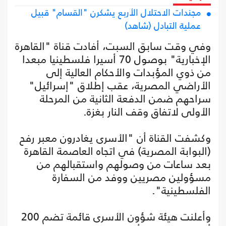
مجندات الاحتلال الأربع يشكرن "القسام" قبيل
عملية التبادل (شاهد)
وفي وقت سابق السبت، أفادت قناة "القاهرة
الإخبارية" بوصول 70 أسيرا فلسطينيا مبعدا
من ذوي المؤبدات والأحكام العالية إلى
الأراضي المصرية، عقب إطلاق "إسرائيل"
سراحهم ضمن الدفعة الثانية من المرحلة
الأولى لاتفاق وقف النار بغزة.
وكشفت القناة أن "الأسرى يغادرون معبر رفح
(البوابة المصرية) في اتجاه العاصمة القاهرة
بعد ساعات من وصولهم واستقبالهم من
مسؤولين مصريين ووفد من السفارة
الفلسطينية".
وأعلنت هيئة شؤون الأسرى قائمة تضم 200