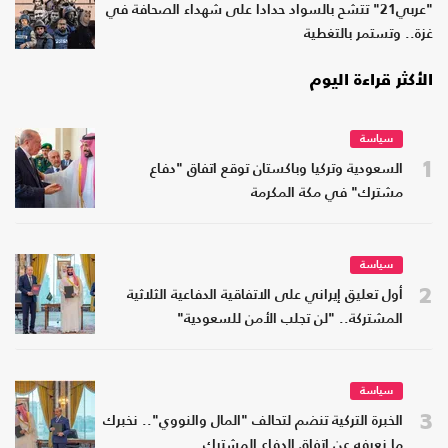
"عربي21" تتشح بالسواد حدادا على شهداء الصحافة في
غزة.. وتستمر بالتغطية
الأكثر قراءة اليوم
سياسة
1
السعودية وتركيا وباكستان توقع اتفاق "دفاع
مشترك" في مكة المكرمة
سياسة
2
أول تعليق إيراني على الاتفاقية الدفاعية الثلاثية
المشتركة.. "لن تجلب الأمن للسعودية"
سياسة
3
الخبرة التركية تنضم لتحالف "المال والنووي".. نخبرك
ما نعرفه عن اتفاق الدفاع المشترك