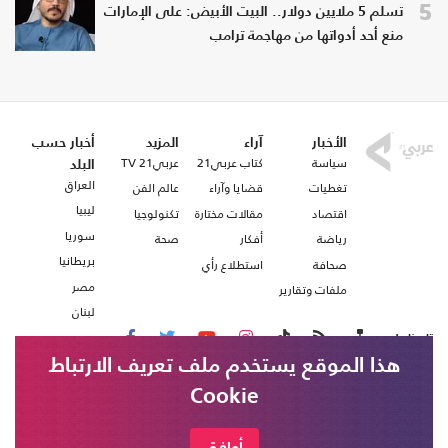
5
تسلم 5 ملايين دولار.. البيت الأبيض: على الإمارات
منع أحد أدواتها من مهاجمة ترامب
الأخبار
آراء
المزيد
أخبار حسب
سياسة
كتاب عربي21
عربي21 TV
البلد
العراق
تغطيات
قضايا وآراء
عالم الفن
ليبيا
اقتصاد
مقالات مختارة
تكنولوجيا
سوريا
رياضة
أفكار
صحة
بريطانيا
صحافة
استطلاع رأي
مصر
ملفات وتقارير
لبنان
تابعنا على
هذا الموقع يستخدم ملف تعريف الارتباط
Cookie
من نحن
اتصل بنا
أوافق