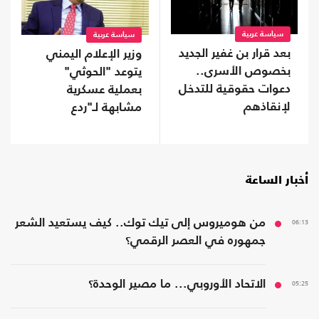
سياسة عربية
سياسة عربية
بعد قرار بن غفير الجديد
وزير الإعلام اليمني
بخصوص الأسرى..
يتوعد "الحوثي"
دعوات حقوقية للتدخل
بعملية عسكرية
لإنقاذهم
مشابهة لـ"ردع
العدوان" ضد الأسد
أخبار الساعة
06:13
من هوميروس إلى تيك توك.. كيف يستعيد الشعر
جمهوره في العصر الرقمي؟
05:25
الاتحاد الأوروبي... ما مصير الوحدة؟