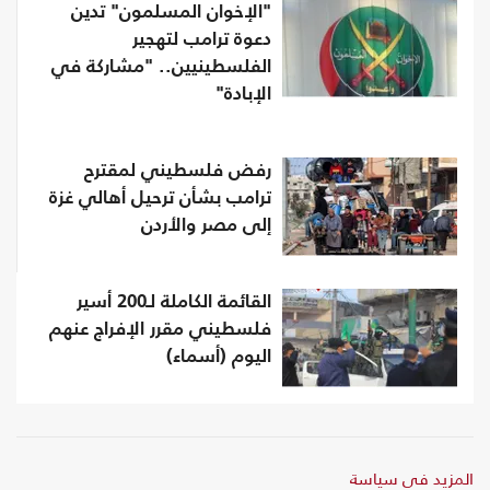
"الإخوان المسلمون" تدين
دعوة ترامب لتهجير
الفلسطينيين.. "مشاركة في
الإبادة"
رفض فلسطيني لمقترح
ترامب بشأن ترحيل أهالي غزة
إلى مصر والأردن
القائمة الكاملة لـ200 أسير
فلسطيني مقرر الإفراج عنهم
اليوم (أسماء)
المزيد في سياسة