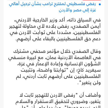
رفض فلسطيني لمقترح ترامب بشأن ترحيل أهالي
غزة إلى مصر والأردن
في السياق ذاته، أكد وزير الخارجية الأردني،
أيمن الصفدي، رفض بلاده لأي محاولة لتهجير
الفلسطينيين، مشددا على ثوابت الأردن في
دعم حق الفلسطينيين بالبقاء على أرضهم.
وقال الصفدي خلال مؤتمر صحفي مشترك
في العاصمة الأردنية عمان، مع كبيرة منسقي
الشؤون الإنسانية وإعادة الإعمار في غزة،
سيغريد كاخ؛ إن "ثوابتنا واضحة، وتثبيت
الفلسطينيين على أرضهم ثابت أردني، لم
ولن يتغير".
وأضاف أن "رفض الأردن للتهجير ثابت لا
يتغير، وضروري لتحقيق الاستقرار والسلام
الذي نريده جميعا"، مشددا على أن "حل