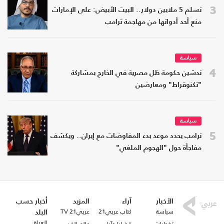
3
تسلم 5 ملايين دولار.. البيت الأبيض: على الإمارات
منع أحد أدواتها من مهاجمة ترامب
سياسة
4
تدشين حكومة ظل مصرية في الخارج بمشاركة
"تكنوقراط" ومعارضين
سياسة
5
ترامب يحدد موعد بدء المفاوضات مع إيران.. ويكشف
مفاجأة حول "الهجوم الملغي"
الأخبار
آراء
المزيد
أخبار حسب
سياسة
كتاب عربي21
عربي21 TV
البلد
العراق