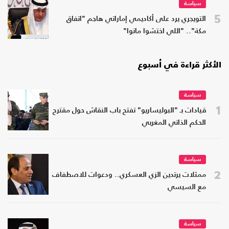
سياسة
5
التويجري يرد على أكاديمي إماراتي هاجم "اتفاق
مكة".. "اللي اختشوا ماتوا"
الأكثر قراءة في أسبوع
سياسة
1
قيادات بـ "البوليساريو" تفتح باب النقاش حول مقترح
الحكم الذاتي المغربي
سياسة
2
ممثلات يرتدين الزي العسكري.. ودعوات للاصطفاف
مع السيسي
سياسة