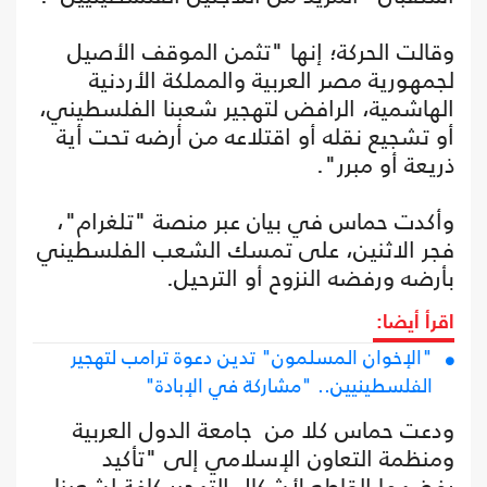
وقالت الحركة؛ إنها "تثمن الموقف الأصيل
لجمهورية مصر العربية والمملكة الأردنية
الهاشمية، الرافض لتهجير شعبنا الفلسطيني،
أو تشجيع نقله أو اقتلاعه من أرضه تحت أية
ذريعة أو مبرر".
وأكدت حماس في بيان عبر منصة "تلغرام"،
فجر الاثنين، على تمسك الشعب الفلسطيني
بأرضه ورفضه النزوح أو الترحيل.
اقرأ أيضا:
"الإخوان المسلمون" تدين دعوة ترامب لتهجير
الفلسطينيين.. "مشاركة في الإبادة"
ودعت حماس كلا من جامعة الدول العربية
ومنظمة التعاون الإسلامي إلى "تأكيد
رفضهما القاطع لأشكال التهجير كافة لشعبنا