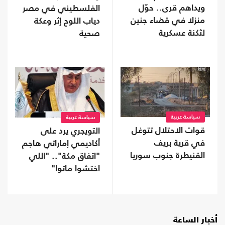
ويداهم قرى.. حوّل
الفلسطيني في مصر
منزلا في قضاء جنين
دياب اللوح إثر وعكة
لثكنة عسكرية
صحية
سياسة عربية
سياسة عربية
قوات الاحتلال تتوغل
التويجري يرد على
في قرية بريف
أكاديمي إماراتي هاجم
القنيطرة جنوب سوريا
"اتفاق مكة".. "اللي
اختشوا ماتوا"
أخبار الساعة