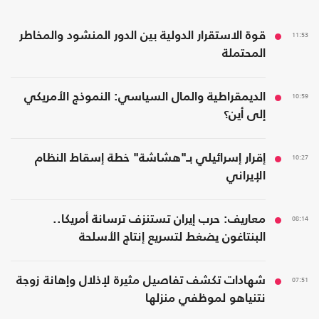
11:53
قوة الاستقرار الدولية بين الدور المنشود والمخاطر
المحتملة
10:59
الديمقراطية والمال السياسي: النموذج الأمريكي
إلى أين؟
10:27
إقرار إسرائيلي بـ"هشاشة" خطة إسقاط النظام
الإيراني
08:14
معاريف: حرب إيران تستنزف ترسانة أمريكا..
البنتاغون يضغط لتسريع إنتاج الأسلحة
07:51
شهادات تكشف تفاصيل مثيرة لإذلال وإهانة زوجة
نتنياهو لموظفي منزلها