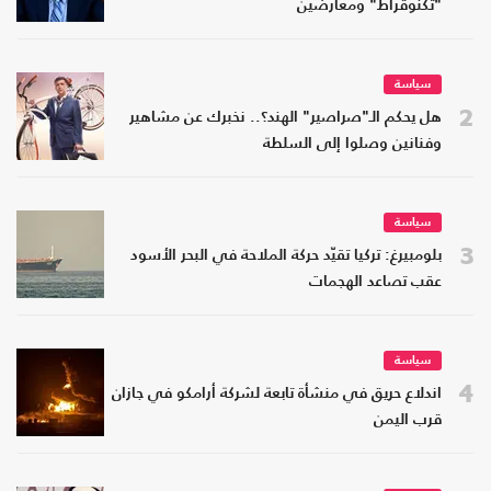
"تكنوقراط" ومعارضين
سياسة
2
هل يحكم الـ"صراصير" الهند؟.. نخبرك عن مشاهير
وفنانين وصلوا إلى السلطة
سياسة
3
بلومبيرغ: تركيا تقيّد حركة الملاحة في البحر الأسود
عقب تصاعد الهجمات
سياسة
4
اندلاع حريق في منشأة تابعة لشركة أرامكو في جازان
قرب اليمن