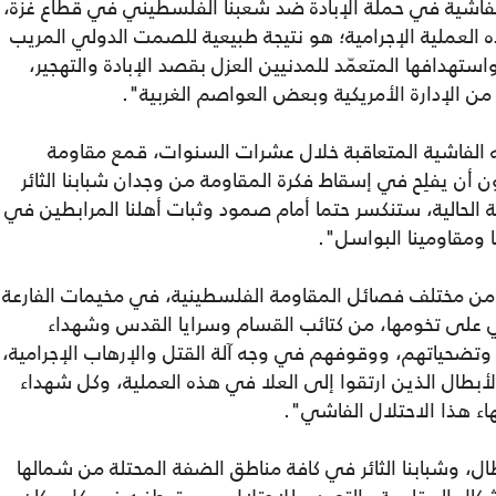
فاشية في حملة الإبادة ضد شعبنا الفلسطيني في قطاع غزة،
ه العملية الإجرامية؛ هو نتيجة طبيعية للصمت الدولي المريب
 واستهدافها المتعمّد للمدنيين العزل بقصد الإبادة والتهجير،
من الإدارة الأمريكية وبعض العواصم الغربية".
 الفاشية المتعاقبة خلال عشرات السنوات، قمع مقاومة
 أن يفلِح في إسقاط فكرة المقاومة من وجدان شبابنا الثائر
ة الحالية، ستنكسر حتما أمام صمود وثبات أهلنا المرابطين في
ومقاومينا البواسل".
ن مختلف فصائل المقاومة الفلسطينية، في مخيمات الفارعة
 على تخومها، من كتائب القسام وسرايا القدس وشهداء
 وتضحياتهم، ووقوفهم في وجه آلة القتل والإرهاب الإجرامية،
لأبطال الذين ارتقوا إلى العلا في هذه العملية، وكل شهداء
اء هذا الاحتلال الفاشي".
ال، وشبابنا الثائر في كافة مناطق الضفة المحتلة من شمالها