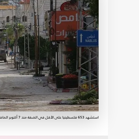
استشهد 653 فلسطينيا على الأقل في الضفة منذ 7 أكتوبر الماضي- الأناضول