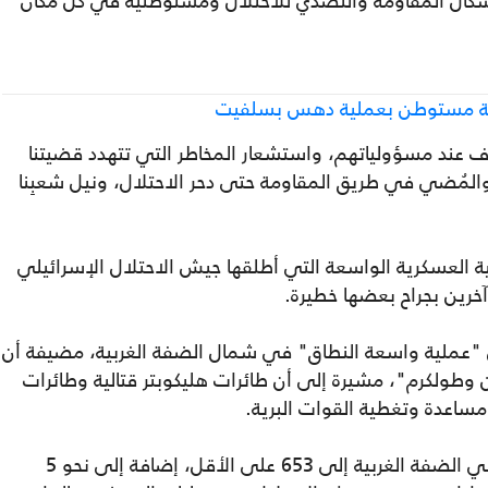
 أشكال المقاومة والتصدي للاحتلال ومستوطنيه في كل مكان
بة مستوطن بعملية دهس بسلفيت
وف عند مسؤولياتهم، واستشعار المخاطر التي تتهدد قضيتنا
والمُضي في طريق المقاومة حتى دحر الاحتلال، ونيل شعبِنا
ة العسكرية الواسعة التي أطلقها جيش الاحتلال الإسرائيلي
ش "عملية واسعة النطاق" في شمال الضفة الغربية، مضيفة أن
ولكرم"، مشيرة إلى أن طائرات هليكوبتر قتالية وطائرات
ساعدة وتغطية القوات البرية.
وارتفع عدد الفلسطينيين الذين استشهدوا في الضفة الغربية إلى 653 على الأقل، إضافة إلى نحو 5