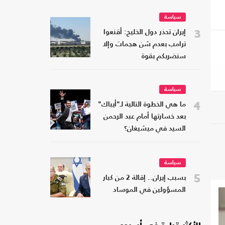
سياسة
3
إيران تحذر دول الخليج: أقنعوا
ترامب بعدم شن هجمات وإلا
سنضربكم بقوة
سياسة
4
ما هي الخطوة التالية لـ"أيباك"
بعد خسارتها أمام عبد الرحمن
السيد في ميشيغان؟
سياسة
5
بسبب إيران.. إقالة 2 من كبار
المسؤولين في الموساد