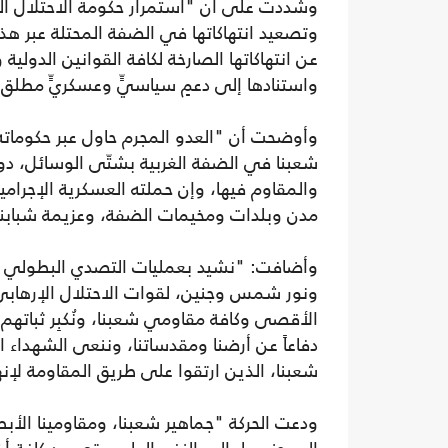
وشددت على أن "استمرار حكومة الاحتلال ال
وتصعيد انتهاكاتها في الضفة المحتلة عبر هذ
عن انتهاكاتها الصارخة لكافة القوانين الدولية
واستنادها إلى دعمٍ سياسيٍّ وعسكريٍّ مطلق 
وأوضحت أن "العدو المجرم حاول عبر حكوماته
شعبنا في الضفة الغربية بشتّى الوسائل، دون
والمقاوم فيها، وإن حملته العسكرية الإجرامي
مدن وبلدات ومخيمات الضفة، وعزيمة شبابنا 
وأضافت: "نشيد بعمليات التصدي البطولي م
ونور شمس وجنين، لقوات الاحتلال الإرهابي
الأقصى وكافة مقاومي شعبنا، ونُكبِر ثباتهم
دفاعاً عن أرضنا ومقدساتنا، وننعى الشهداء ا
شعبنا، الذين ارتقوا على طريق المقاومة لإنه
ودعت الحركة "جماهير شعبنا، ومقاومينا الأبط