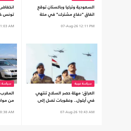
السعودية وتركيا وباكستان توقع
انخفاض 
اتفاق "دفاع مشترك" في مكة
المكرمة
الضحايا
1:03 AM
07-Aug-26
12:11 PM
سياسة عربية
سياسة عر
العراق: مهلة حصر السلاح تنتهي
في أيلول.. وعقوبات تصل إلى
من مواطن
الإعدام للمخالفين
0:38 AM
07-Aug-26
10:43 AM