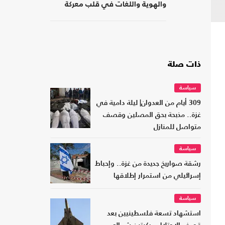
والهوية واللغات في قلب معركة
المدرسة
ذات صلة
سياسة
309 أيام من العدوان| ليلة دامية في
غزة.. مذبحة بحق المصلين وقصف
متواصل للمنازل
سياسة
رشقة صواريخ جديدة من غزة.. وإحباط
إسرائيلي من استمرار إطلاقها
سياسة
استشهاد تسعة فلسطينيين بعد