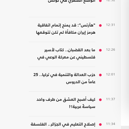
12:32
الوضع الصفري في تونس
12:31
"هآرتس": قد يمنح إتمام اتفاقية
هرمز إيران مكافأة لم تكن تتوقعها
12:26
ما بعد القضبان.. كتاب لأسير
فلسطيني عن معركة الوعي في
مواجهة هندسة الخضوع
12:01
حزب العدالة والتنمية في تركيا.. 25
عاماً من الدروس
11:37
كيف أصبح العشق من طرف واحد
سياسةً عربية؟!
11:34
إصلاح التعليم في الجزائر.. الفلسفة