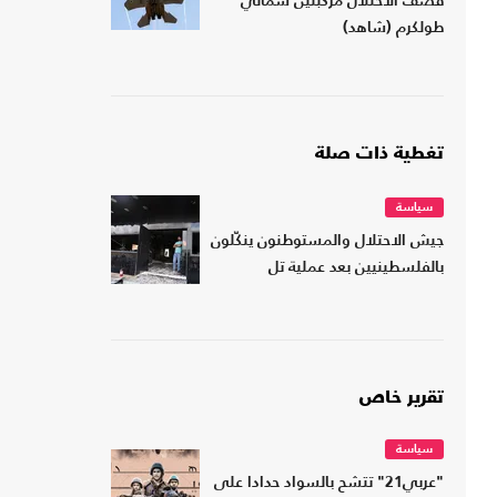
قصف الاحتلال مركبتين شمالي
طولكرم (شاهد)
تغطية ذات صلة
سياسة
جيش الاحتلال والمستوطنون ينكّلون
بالفلسطينيين بعد عملية تل
تقرير خاص
سياسة
"عربي21" تتشح بالسواد حدادا على