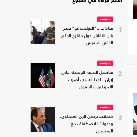
الأكثر قراءة في أسبوع
سياسة
1
قيادات بـ "البوليساريو" تفتح
باب النقاش حول مقترح الحكم
الذاتي المغربي
سياسة
2
تفاصيل الضربة الوشيكة على
إيران.. لهذا السبب أصيب
الأمريكيون بالذهول
سياسة
3
ممثلات يرتدين الزي العسكري..
ودعوات للاصطفاف مع
السيسي