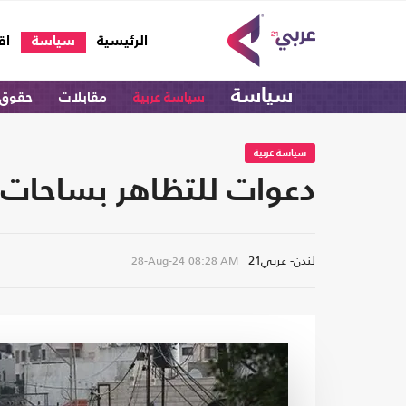
(current)
الرئيسية
سياسة
اق
سياسة
سياسة عربية
مقابلات
حقوق 
سياسة عربية
دعوات للتظاهر بساحات 
لندن- عربي21
28-Aug-24
08:28 AM