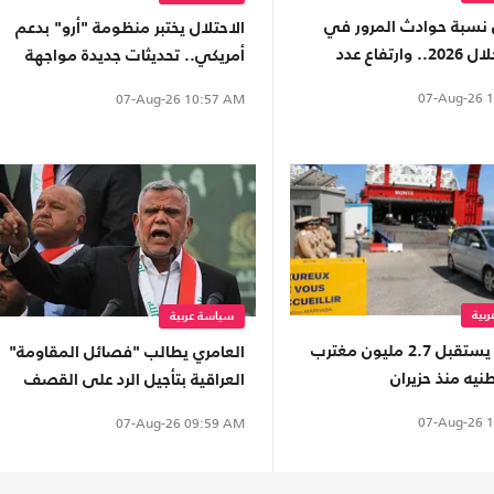
نسبة حوادث المرور في
الاحتلال يختبر منظومة "أرو" بدعم
تونس خلال 2026.. وارتفاع عدد
أمريكي.. تحديثات جديدة مواجهة
الصواريخ الباليستية
07-Aug-26
1
07-Aug-26
10:57 AM
بية
سياسة عربية
المغرب يستقبل 2.7 مليون مغترب
العامري يطالب "فصائل المقاومة"
يه منذ حزيران
العراقية بتأجيل الرد على القصف
السعودي
07-Aug-26
1
07-Aug-26
09:59 AM