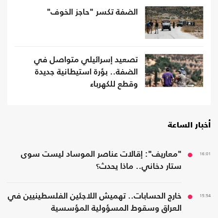
الضفة تكسر "حاجز الخوف"
تصعيد إسرائيلي متواصل في
الضفة.. بؤرة استيطانية جديدة
وقطع للكهرباء
أخبار الساعة
16:01
"معاريف": إقالات عناصر الموساد ليست سوى
ستار دخاني.. ماذا يحدث؟
15:54
خارج الحسابات.. تهميش اللاجئين الفلسطينيين في
العراق وسقوط المسؤولية المؤسسية