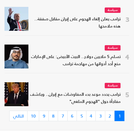
سياسة
3
ترامب يعلن إلغاء الهجوم على إيران مقابل صفقة..
هذه ملامحها
سياسة
4
تسلم 5 ملايين دولار.. البيت الأبيض: على الإمارات
منع أحد أدواتها من مهاجمة ترامب
سياسة
5
ترامب يحدد موعد بدء المفاوضات مع إيران.. ويكشف
مفاجأة حول "الهجوم الملغي"
1
2
3
4
5
6
7
8
9
10
التالي