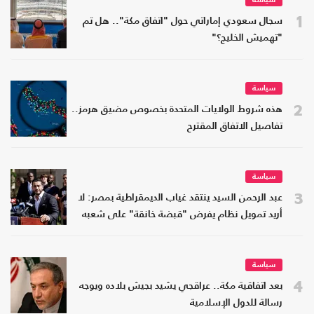
سياسة
1
سجال سعودي إماراتي حول "اتفاق مكة".. هل تم
"تهميش الخليج؟"
سياسة
2
هذه شروط الولايات المتحدة بخصوص مضيق هرمز..
تفاصيل الاتفاق المقترح
سياسة
3
عبد الرحمن السيد ينتقد غياب الديمقراطية بمصر: لا
أريد تمويل نظام يفرض "قبضة خانقة" على شعبه
سياسة
4
بعد اتفاقية مكة.. عراقجي يشيد بجيش بلاده ويوجه
رسالة للدول الإسلامية