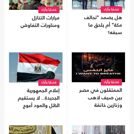
قضايا وآراء
قضايا وآراء
هل يصمد "تحالف
مرارات التنازل
مكة" أم يلحق ما
ومناورات التفاوض
سبقه؟
قضايا وآراء
قضايا وآراء
المعتقلون في مصر
إعلام الجمهورية
بين صيف لاهب
الجديدة.. لا يستقيم
وزنازين خانقة
الظل والعود أعوج