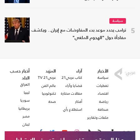
سياسة
5
ترامب يحدد موعد بدء المفاوضات مع إيران.. ويكشف
مفاجأة حول "الهجوم الملغي"
الأخبار
آراء
المزيد
أخبار حسب
سياسة
كتاب عربي21
عربي21 TV
البلد
العراق
تغطيات
قضايا وآراء
عالم الفن
ليبيا
اقتصاد
مقالات مختارة
تكنولوجيا
سوريا
رياضة
أفكار
صحة
بريطانيا
صحافة
استطلاع رأي
مصر
ملفات وتقارير
لبنان
تابعنا على