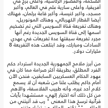
الضخمة، والقصور الرئاسية، وأعلى برج في
أفريقيا، وأعلى سارية علم في العالم، وأكبر
مسجد، واكبر كنيسة، وأكبر قاعة برلمان، فهناك
أيضا القطار الكهربائي، وهناك المونوريل،
وهناك تفريعة قناة السويس التي تم تضخيم
اسمها إلى قناة السويس الجديدة رغم أنها
مجرد تفريعة سبقتها عدة تفريعات في عهدي
السادات ومبارك، وقد ابتلعت هذه التفريعة 8
مليارات دولار.
من أبرز ملامح الجمهورية الجديدة استرداد حكم
الفرد المطلق، بطريقة أكثر صرامة مما كان في
عهود الحكام العسكريين السابقين، فنحن الآن
أمام حاكم يطلب علنا من شعبه أن لا يسمع
كلام أحد غيره، وأنه طبيب الفلاسفة، والأهم
من كل ذلك أنه اختيار إلهي، مستشهدا بآيات
قرآنية ترسخ هذا المعنى " رب قد أتيتني من
الملك..."" تؤتي الملك من تشاء وتنزع