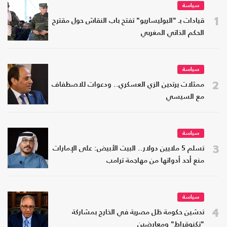
سياسة
1
قيادات بـ "البوليساريو" تفتح باب النقاش حول مقترح
الحكم الذاتي المغربي
سياسة
2
ممثلات يرتدين الزي العسكري.. ودعوات للاصطفاف
مع السيسي
سياسة
3
تسلم 5 ملايين دولار.. البيت الأبيض: على الإمارات
منع أحد أدواتها من مهاجمة ترامب
سياسة
4
تدشين حكومة ظل مصرية في الخارج بمشاركة
"تكنوقراط" ومعارضين