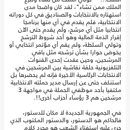
الملك ممن تشاء"، لقد كان واضحا مدى
استهتاره بالانتخابات والصناديق في كل دوراته
الانتخابية، فلم يقدم في أي منها برنامجا
انتخابيا مثل أي مرشح، ولم يقدم حتى الآن
إقرار الذمة المالية وهو أحد شروط الترشح
وتولي السلطة، ولم يقم أي مؤتمر انتخابي أو
يخوض حوارا بشأن ترشحه مثل باقي
المرشحين، وحين عقدت إحدى القنوات
التلفزيونية حلقة نقاشية بين المرشحين في
الانتخابات الرئاسية الأخيرة فإنه لم يحضرها بل
استنكف حتى عن إرسال مدير حملته الانتخابية
مكتفيا بأحد موظفي الحملة في مواجهة 3
مرشحين هم 3 رؤساء أحزاب أخرى!!.
في الجمهورية الجديدة لا مكان للدستور،
فالحاكم هو الدستور، والدستور المكتوب الذي
جرى عليه استفتاء الشعب هو مجرد كلام