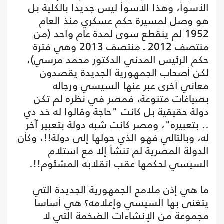
الأسوأ، وهذا الأسوأ ليس جديدا بالكلية بل
هو وصل لمسيرة حكم عسكري منذ العام
1952 لم ينقطع سوى لمدة عام واحد (من
منتصف 2012 ـ منتصف 2013 وهي فترة
حكم الرئيس المدني الدكتور محمد مرسي)،
لكن أصحاب الجمهورية الجديدة يقصدون
معاني أخرى عبر عنها السيسي ورجاله
بصياغات متنوعة، فمصر في نظره لم تكن
دولة حقيقية بل كانت "حاجة وقالوا له خد دي
.. بتعبيره"، ومصر كانت شبه دولة بتعبير آخر
له، وبالتالي فهو الذي حولها إلى دولة!!، وكأن
الدولة المصرية لم تنشأ إلا مع استلام
السيسي لحكمها عقب انقلابه المشئوم!!.
ما هي إذن ملامح الجمهورية الجديدة التي
يتغنى بها السيسي وإعلامه؟ هي أساسا
مجموعة من الإنشاءات الضخمة التي لا