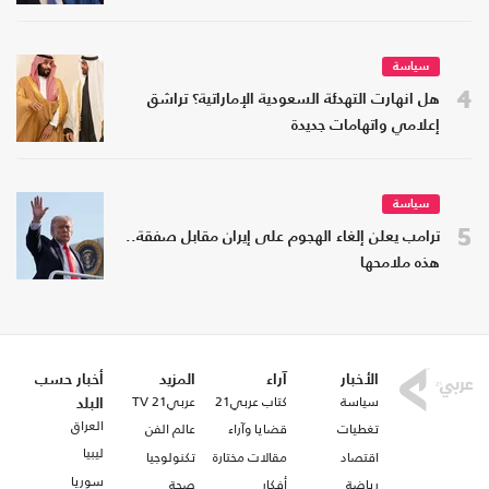
سياسة
4
هل انهارت التهدئة السعودية الإماراتية؟ تراشق
إعلامي واتهامات جديدة
سياسة
5
ترامب يعلن إلغاء الهجوم على إيران مقابل صفقة..
هذه ملامحها
الأخبار
آراء
المزيد
أخبار حسب
سياسة
كتاب عربي21
عربي21 TV
البلد
العراق
تغطيات
قضايا وآراء
عالم الفن
ليبيا
اقتصاد
مقالات مختارة
تكنولوجيا
سوريا
رياضة
أفكار
صحة