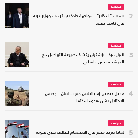
سياسة
2
بسبب "الذخائر".. مواجهة حادة بين ترامب ووزير حربه
في كامب ديفيد
سياسة
3
لأول مرة.. بزشكيان يكشف طبيعة التواصل مع
المرشد مجتبى خامنئي
سياسة
4
مقتل جنديين إسرائيليين جنوب لبنان.. وجيش
الاحتلال يشن هجوما مكثفا
سياسة
5
لماذا تتردد مصر في الانضمام لتحالف بحري تقوده