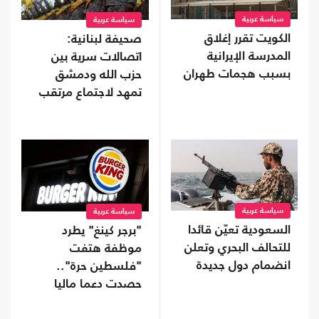
سياسة عربية
سياسة عربية
الكويت تقرر إغلاق
صحيفة لبنانية:
المدرسة الإيرانية
اتصالات سرية بين
بسبب هجمات طهران
حزب الله ودمشق
تمهد لاجتماع مرتقب
سياسة عربية
سياسة عربية
السعودية تعيّن قائدا
"برجر كينغ" يطرد
للتحالف البحري وتعلن
موظفة هتفت
انضمام دول جديدة
"فلسطين حرة"..
حصدت دعما ماليا
واسعا (شاهد)