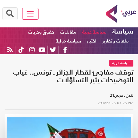
سياسة
سياسة عربية
مقابلات
حقوق وحريات
ملفات وتقارير
اختبار
سياسة دولية
سياسة عربية
توقف مفاجئ لقطار الجزائر ـ تونس.. غياب
التوضيحات يثير التساؤلات
لندن ـ عربي21
29-Mar-25
03:25 PM