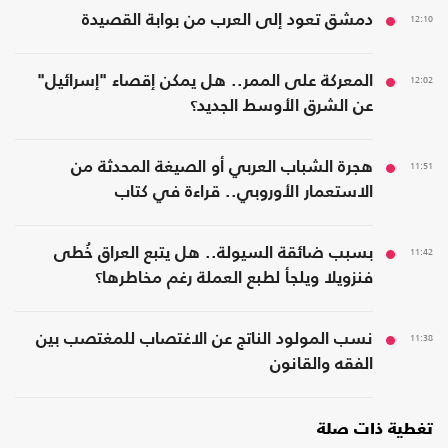
12:10
دمشق تعود إلى العرب من بوابة القصيدة
12:02
المعركة على الممر.. هل يمكن إقصاء "إسرائيل"
عن الشرق الأوسط الجديد؟
11:51
هجرة الشباب العربي أو الصيغة المحدثة من
الاستعمار الأوروبي.. قراءة في كتاب
11:42
بسبب ضائقة السيولة.. هل يتبع العراق خُطى
فنزويلا ويلجأ لطبع العملة رغم مخاطرها؟
11:38
نسب المولود الناتج عن الاغتصاب للمغتصب بين
الفقه والقانون
تغطية ذات صلة