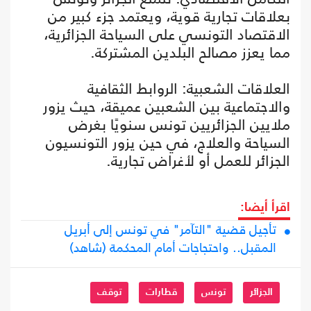
بعلاقات تجارية قوية، ويعتمد جزء كبير من
الاقتصاد التونسي على السياحة الجزائرية،
مما يعزز مصالح البلدين المشتركة.
العلاقات الشعبية: الروابط الثقافية
والاجتماعية بين الشعبين عميقة، حيث يزور
ملايين الجزائريين تونس سنويًا بغرض
السياحة والعلاج، في حين يزور التونسيون
الجزائر للعمل أو لأغراض تجارية.
اقرأ أيضا:
تأجيل قضية "التآمر" في تونس إلى أبريل
المقبل.. واحتجاجات أمام المحكمة (شاهد)
الجزائر
تونس
قطارات
توقف