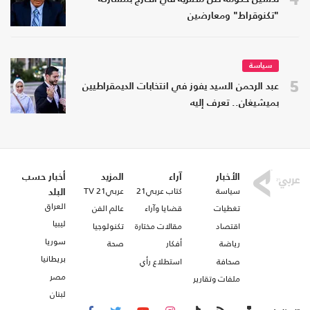
"تكنوقراط" ومعارضين
سياسة
5
عبد الرحمن السيد يفوز في انتخابات الديمقراطيين
بميشيغان.. تعرف إليه
الأخبار
آراء
المزيد
أخبار حسب
سياسة
كتاب عربي21
عربي21 TV
البلد
العراق
تغطيات
قضايا وآراء
عالم الفن
ليبيا
اقتصاد
مقالات مختارة
تكنولوجيا
سوريا
رياضة
أفكار
صحة
بريطانيا
صحافة
استطلاع رأي
مصر
ملفات وتقارير
لبنان