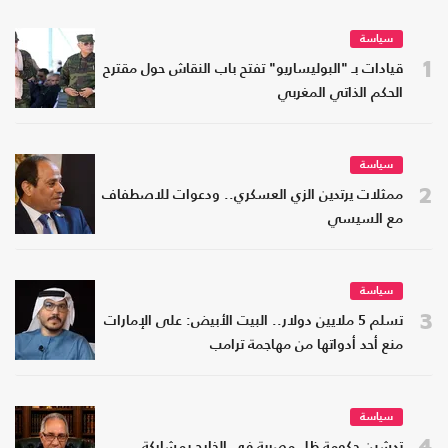
سياسة
1
قيادات بـ "البوليساريو" تفتح باب النقاش حول مقترح
الحكم الذاتي المغربي
سياسة
2
ممثلات يرتدين الزي العسكري.. ودعوات للاصطفاف
مع السيسي
سياسة
3
تسلم 5 ملايين دولار.. البيت الأبيض: على الإمارات
منع أحد أدواتها من مهاجمة ترامب
سياسة
4
تدشين حكومة ظل مصرية في الخارج بمشاركة