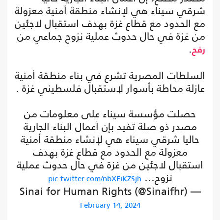
شرقي سيناء هي لإنشاء منطقة أمنية معزولة
مع الحدود مع قطاع غزة بهدف استقبال لاجئين
من غزة في حال حدوث عملية نزوح جماعي من
.
رفح
السلطات المصرية تشرع في بناء منطقة أمنية
عازلة محاطة بأسوار لإستقبال فلسطيني غزة .
حصلت مؤسسة سيناء على معلومات من
مصدر ذو صلة تفيد بإن أعمال البناء الجارية
حاليا شرقي سيناء هي لإنشاء منطقة أمنية
معزولة مع الحدود مع قطاع غزة بهدف
استقبال لاجئين من غزة في حال حدوث عملية
نزوح…
pic.twitter.com/nbXEiKZSjh
— Sinai for Human Rights (@Sinaifhr)
February 14, 2024