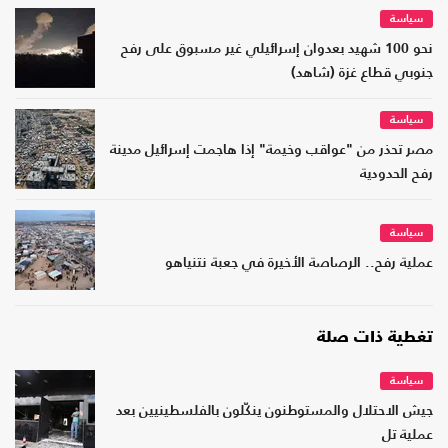
سياسة
نحو 100 شهيد بعدوان إسرائيلي غير مسبوق على رفح
جنوبي قطاع غزة (شاهد)
سياسة
مصر تحذر من "عواقب وخيمة" إذا هاجمت إسرائيل مدينة
رفح الحدودية
سياسة
عملية رفح.. الرصاصة الأخيرة في جعبة نتنياهو
تغطية ذات صلة
سياسة
جيش الاحتلال والمستوطنون ينكّلون بالفلسطينيين بعد
عملية تل