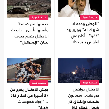
سياسة عربية
سياسة عربية
"للوطن وحده لا
حذفتها من صفحة
شريك له" ووزير يرد
وأبقتها بأخرى.. خارجية
"كفو".. أكاديمي
الاحتلال تضم جنوب
إماراتي يثير جدلا
لبنان "لإسرائيل"
بمنشور عن الولاء
سياسة عربية
سياسة عربية
الاحتلال يواصل
جيش الاحتلال يفرج عن
خروقاته.. مصابون
37 أسيرا من قطاع غزة
بقصف وإطلاق نار
.. "إجراء فحوصات
شمال قطاع غزة
طبية"