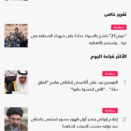
تقرير خاص
سياسة
"عربي21" تتشح بالسواد حدادا على شهداء الصحافة في
غزة.. وتستمر بالتغطية
الأكثر قراءة اليوم
سياسة
1
التويجري يرد على أكاديمي إماراتي هاجم "اتفاق
مكة".. "اللي اختشوا ماتوا"
سياسة
2
إعلام إيراني ينشر أول ظهور مصور لمجتبى خامنئي
منذ توليه منصب المرشد (شاهد)