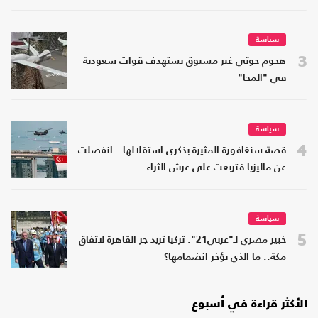
سياسة
3
هجوم حوثي غير مسبوق يستهدف قوات سعودية
في "المخا"
سياسة
4
قصة سنغافورة المثيرة بذكرى استقلالها.. انفصلت
عن ماليزيا فتربعت على عرش الثراء
سياسة
5
خبير مصري لـ"عربي21": تركيا تريد جر القاهرة لاتفاق
مكة.. ما الذي يؤخر انضمامها؟
الأكثر قراءة في أسبوع