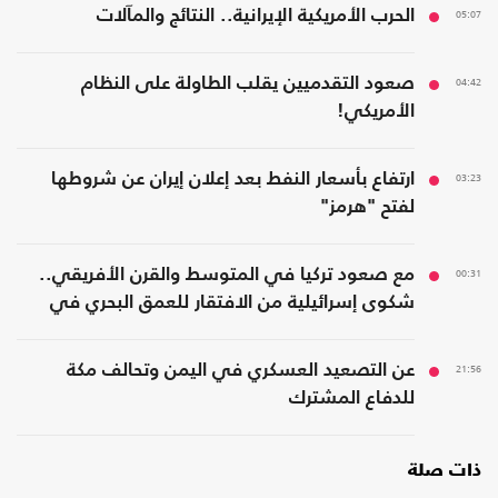
05:07
الحرب الأمريكية الإيرانية.. النتائج والمآلات
04:42
صعود التقدميين يقلب الطاولة على النظام
الأمريكي!
03:23
ارتفاع بأسعار النفط بعد إعلان إيران عن شروطها
لفتح "هرمز"
00:31
مع صعود تركيا في المتوسط والقرن الأفريقي..
شكوى إسرائيلية من الافتقار للعمق البحري في
المنطقة
21:56
عن التصعيد العسكري في اليمن وتحالف مكة
للدفاع المشترك
ذات صلة