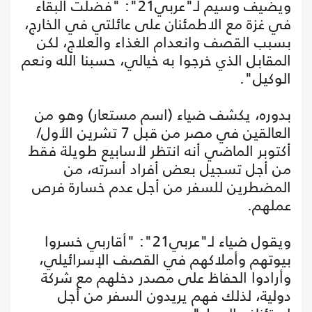
ويضيف وسيم لـ"عربي21": "فضلت البقاء
في غزة مع الاطمئنان على عائلتي في الخارج،
بسبب القصف وانعدام الغذاء والعلاج، لكن
المقابل الذي خرجوا به خيالي، حسبنا الله ونعم
الوكيل".
بدوره، يكشف ضياء (اسم مستعار) وهو من
العالقين في مصر من قبل 7 تشرين الأول/
أكتوبر الماضي أنه انتظر لأسابيع طويلة فقط
من أجل تسجيل بعض أفراد أسرته، من
المضطرين للسفر من أجل عدم خسارة فرص
عملهم.
ويقول ضياء لـ"عربي21": "أقاربي خسروا
بيوتهم وأملاكهم في القصف الإسرائيلي،
وأرادوا الحفاظ على مصدر دخلهم مع شركة
دولية، لذلك فهم يريدون السفر من أجل