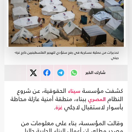
تحذيرات من عملية عسكرية في رفح ستؤدي لتهجير الفلسطينيين خارج غزة-
جيتي
شارك الخبر
كشفت مؤسسة
الحقوقية، عن شروع
سيناء
النظام
ببناء، منطقة أمنية عازلة محاطة
المصري
بأسوار لاستقبال لاجئي
.
غزة
وقالت المؤسسة، بناء على معلومات من
مصدر مطلع، إن أعمال البناء الجارية حاليا