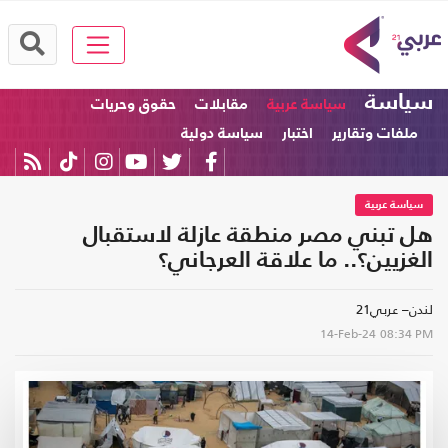
سياسة
سياسة عربية
مقابلات
حقوق وحريات
ملفات وتقارير
اختبار
سياسة دولية
سياسة عربية
هل تبني مصر منطقة عازلة لاستقبال
الغزيين؟.. ما علاقة العرجاني؟
لندن– عربي21
14-Feb-24
08:34 PM