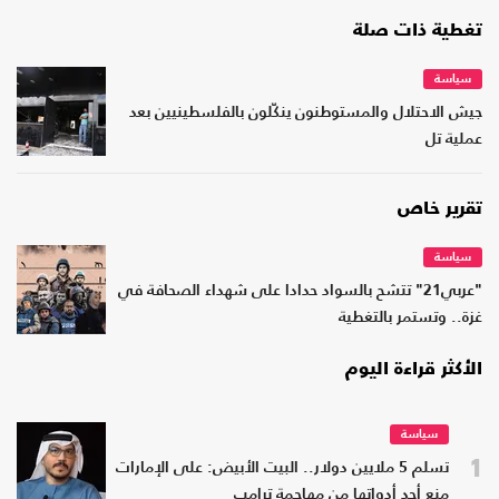
تغطية ذات صلة
سياسة
جيش الاحتلال والمستوطنون ينكّلون بالفلسطينيين بعد
عملية تل
تقرير خاص
سياسة
"عربي21" تتشح بالسواد حدادا على شهداء الصحافة في
غزة.. وتستمر بالتغطية
الأكثر قراءة اليوم
سياسة
1
تسلم 5 ملايين دولار.. البيت الأبيض: على الإمارات
منع أحد أدواتها من مهاجمة ترامب