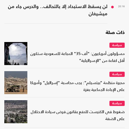
20:16
لن يسقط الاستبداد إلا بالتحالف.. والدرس جاء من
ميشيغان
ذات صلة
سياسة
مسؤولون أمريكيون: "أف-35" المباعة للسعودية ستكون
أقل كفاءة من "الإسرائيلية"
سياسة
مديرة منظمة "بيتسيلم": يجب محاسبة "إسرائيل" وأمريكا
على الإبادة الجماعية بغزة
سياسة
ضغوط في الكنيست للدفع بقانون فرض سيادة الاحتلال
على الضفة