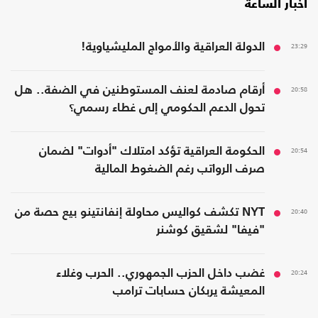
أخبار الساعة
23:29
الدولة العراقية والأمواج المليشياوية!
20:58
أرقام صادمة لعنف المستوطنين في الضفة.. هل
تحول الدعم الحكومي إلى غطاء رسمي؟
20:54
الحكومة العراقية تؤكد امتلاك "أدوات" لضمان
صرف الرواتب رغم الضغوط المالية
20:40
NYT تكشف كواليس محاولة إنفانتينو بيع حصة من
"فيفا" لشقيق كوشنر
20:24
غضب داخل الحزب الجمهوري.. الحرب وغلاء
المعيشة يربكان حسابات ترامب