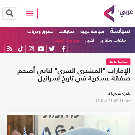
سياسة
سياسة عربية
مقابلات
حقوق وحريات
ملفات وتقارير
اختبار
سياسة دولية
سياسة دولية
الإمارات "المشتري السري" لثاني أضخم
صفقة عسكرية في تاريخ إسرائيل
لندن- عربي21
17-Dec-25
07:51 AM