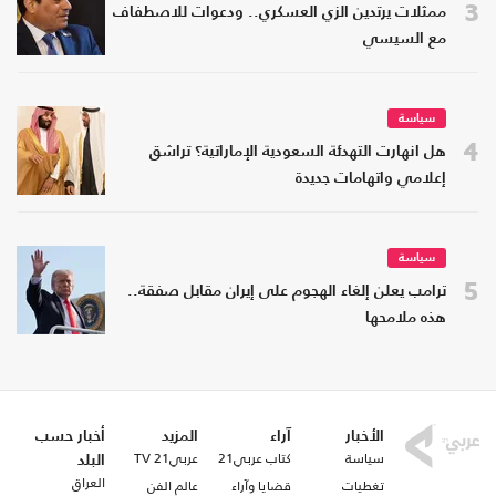
3
ممثلات يرتدين الزي العسكري.. ودعوات للاصطفاف
مع السيسي
سياسة
4
هل انهارت التهدئة السعودية الإماراتية؟ تراشق
إعلامي واتهامات جديدة
سياسة
5
ترامب يعلن إلغاء الهجوم على إيران مقابل صفقة..
هذه ملامحها
الأخبار
آراء
المزيد
أخبار حسب
سياسة
كتاب عربي21
عربي21 TV
البلد
العراق
تغطيات
قضايا وآراء
عالم الفن