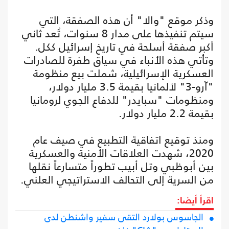
وذكر موقع "والا" أن هذه الصفقة، التي
سيتم تنفيذها على مدار 8 سنوات، تُعد ثاني
أكبر صفقة أسلحة في تاريخ إسرائيل ككل.
وتأتي هذه الأنباء في سياق طفرة للصادرات
العسكرية الإسرائيلية، شملت بيع منظومة
"آرو-3" لألمانيا بقيمة 3.5 مليار دولار،
ومنظومات "سبايدر" للدفاع الجوي لرومانيا
بقيمة 2.2 مليار دولار.
ومنذ توقيع اتفاقية التطبيع في صيف عام
2020، شهدت العلاقات الأمنية والعسكرية
بين أبوظبي وتل أبيب تطوراً متسارعاً نقلها
من السرية إلى التحالف الاستراتيجي العلني.
اقرأ أيضا:
الجاسوس بولارد التقى سفير واشنطن لدى