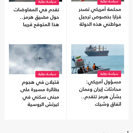
سياسة دولية
سياسة دولية
محكمة أمريكي تصدر
تقدم في المفاوضات
قرارا بخصوص ترحيل
حول مضيق هرمز..
مواطني هذه الدولة
هذا المتوقع قريبا
سياسة دولية
سياسة دولية
مسؤول أمريكي:
قتيلان في هجوم
محادثات إيران وعمان
بطائرة مسيرة على
بشأن هرمز تتقدم..
مبنى سكني في
اتفاق وشيك
كيرتش الروسية