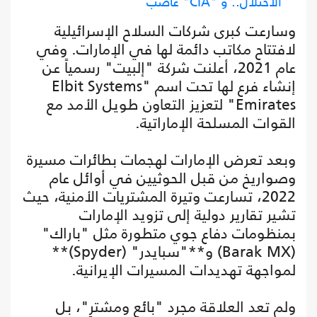
الاحتلال.. و "CIA" غاضب
وسارعت كبرى شركات السلاح الإسرائيلية
لافتتاح مكاتب دائمة لها في الإمارات. وفي
عام 2021، أعلنت شركة "إلبيت" رسمياً عن
إنشاء فرع لها تحت اسم "Elbit Systems
Emirates" لتعزيز التعاون طويل الأمد مع
القوات المسلحة الإماراتية.
وبعد تعرض الإمارات لهجمات بطائرات مسيرة
وصواريخ من قبل الحوثيين في أوائل عام
2022، تسارعت وتيرة المشتريات الأمنية، حيث
تشير تقارير دولية إلى تزويد الإمارات
بمنظومات دفاع جوي متطورة مثل "باراك"
(Barak MX) و**"سبايدر" (Spyder)**
لمواجهة تهديدات المسيرات الإيرانية.
ولم تعد العلاقة مجرد "بائع ومشترٍ"، بل