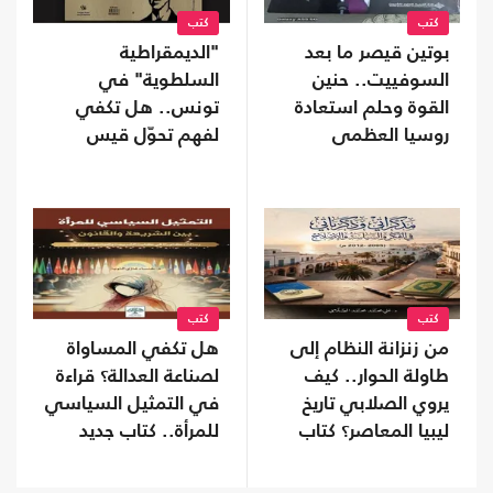
كتب
كتب
بوتين قيصر ما بعد
"الديمقراطية
السوفييت.. حنين
السلطوية" في
القوة وحلم استعادة
تونس.. هل تكفي
روسيا العظمى
لفهم تحوّل قيس
سعيّد؟ كتاب جديد
كتب
كتب
من زنزانة النظام إلى
هل تكفي المساواة
طاولة الحوار.. كيف
لصناعة العدالة؟ قراءة
يروي الصلابي تاريخ
في التمثيل السياسي
ليبيا المعاصر؟ كتاب
للمرأة.. كتاب جديد