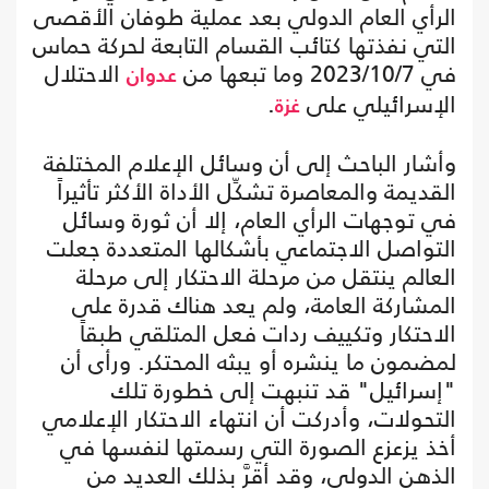
الرأي العام الدولي بعد عملية طوفان الأقصى
التي نفذتها كتائب القسام التابعة لحركة حماس
في 2023/10/7 وما تبعها من
الاحتلال
عدوان
الإسرائيلي على
.
غزة
وأشار الباحث إلى أن وسائل الإعلام المختلفة
القديمة والمعاصرة تشكِّل الأداة الأكثر تأثيراً
في توجهات الرأي العام، إلا أن ثورة وسائل
التواصل الاجتماعي بأشكالها المتعددة جعلت
العالم ينتقل من مرحلة الاحتكار إلى مرحلة
المشاركة العامة، ولم يعد هناك قدرة على
الاحتكار وتكييف ردات فعل المتلقي طبقاً
لمضمون ما ينشره أو يبثه المحتكر. ورأى أن
"إسرائيل" قد تنبهت إلى خطورة تلك
التحولات، وأدركت أن انتهاء الاحتكار الإعلامي
أخذ يزعزع الصورة التي رسمتها لنفسها في
الذهن الدولي، وقد أقرَّ بذلك العديد من