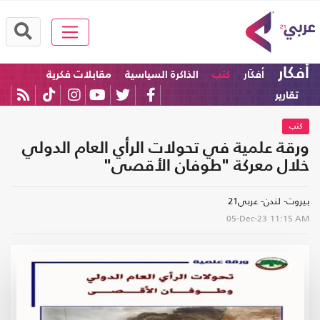
أفكار
أفكَار
كتب
الذاكرة السياسية
مقابلات فكرية
تقارير
كتب
ورقة علمية في تحولات الرأي العام الدولي
خلال معركة "طوفان الأقصى"
بيروت- لندن- عربي21
05-Dec-23
11:15 AM