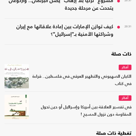
20:37
مشروع "تركيا بلا إرهاب" يصل البرلمان.. وأردوغان
يتحدث عن مرحلة جديدة
20:31
كيف توازن الإمارات بين إعادة علاقاتها مع إيران
وشراكتها الأمنية بـ"إسرائيل"؟
ذات صلة
أفكار
الكيان الصهيوني والتطهير العرقي في فلسطين.. قراءة
في كتاب
أفكار
في تفسير العلاقة بين أمريكا وإسرائيل أو حين تحول
المقاومة دون نزول المسيح !
تغطية ذات صلة