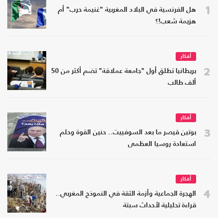
1
هل الفرنسية في البلاد المغربية "غنيمة حرب" أم
هزيمة شعب!؟
أفكار
2
بريطانيا تطلق أول "جامعة عملاقة" تضم أكثر من 50
ألف طالب
أفكار
3
بوتين قيصر ما بعد السوفييت.. حنين القوة وحلم
استعادة روسيا العظمى
أفكار
4
الهجرة الجماعية وأزمة الثقة في النموذج المغربي..
قراءة تحليلية لأحداث سبتة