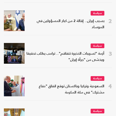
سياسة
2
بسبب إيران.. إقالة 2 من كبار المسؤولين في
الموساد
سياسة
3
أزمة "تسريبات الذخيرة تتفاقم".. ترامب يطلب تحقيقا
ويخشى من "جرأة إيران"
سياسة
4
السعودية وتركيا وباكستان توقع اتفاق "دفاع
مشترك" في مكة المكرمة
سياسة