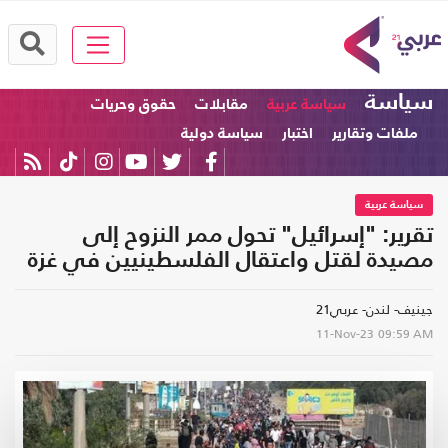
سياسة
سياسة عربية
مقابلات
حقوق وحريات
ملفات وتقارير
اختبار
سياسة دولية
سياسة عربية
تقرير: "إسرائيل" تحول ممر النزوح إلى
مصيدة لقتل واعتقال الفلسطينيين في غزة
جينيف- لندن- عربي21
11-Nov-23
09:59 AM