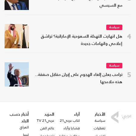
مع السيسي
سياسة
4
هل انهارت التهدئة السعودية الإماراتية؟ تراشق
إعلامي واتهامات جديدة
سياسة
5
ترامب يعلن إلغاء الهجوم على إيران مقابل صفقة..
هذه ملامحها
الأخبار
آراء
المزيد
أخبار حسب
سياسة
كتاب عربي21
عربي21 TV
البلد
العراق
تغطيات
قضايا وآراء
عالم الفن
ليبيا
اقتصاد
مقالات مختارة
تكنولوجيا