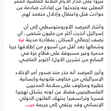
عبروا على مدار الأيام الثلاثة الماضية الممر
المعلن عنه وتحدثوا عن إفادات صادمة عن
حوادث قتل واعتقال وإذلال متعمد لهم.
وأشار المرصد الأورومتوسطي إلى أن
إسرائيل أنذرت أكثر من مليون شخص ـ أي
نصف إجمالي السكان ـ بمغادرة مدينة
غزة
وشمالها بعد أقل من أسبوع من إطلاقها حربا
مدمرة وغير مسبوقة على قطاع غزة في
السابع من تشرين الأول/ أكتوبر الماضي.
وأبرز المرصد أنه حذر منذ صدور أمر الإخلاء
الإسرائيلي من مخاوف قانونية وإنسانية
خطيرة ومخاوف على سلامة المدنيين
الفلسطينيين فضلا عن كونه يشكل تهجيرا
قسريا وترانسفيرا ينتهك القانون الدولي
الإنساني وقد يرتقي إلى جريمة
.
حرب