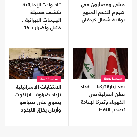
قتلى ومصابون في
"أدنوك" الإماراتية
هجوم للدعم السريع
تكشف حصيلة
بولاية شمال كردفان
الهجمات الإيرانية..
قتيل وأضرار بـ 15
سفينة
سياسة عربية
سياسة عربية
بعد زيارة تركيا.. بغداد
الانتخابات الإسرائيلية
تعلن انفراجة في
تزداد ضراوة.. آيزنكوت
الكهرباء وتحركا لإعادة
يتفوق على نتنياهو
تصدير النفط
وأردان يفرّق الليكود