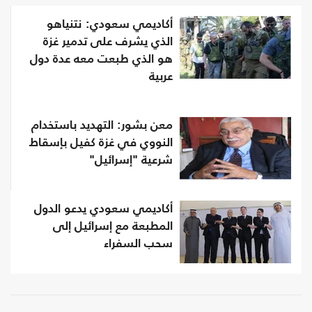
أكاديمي سعودي: نتنياهو
الذي يشرف على تدمير غزة
هو الذي طبعت معه عدة دول
عربية
معن بشور: التهديد باستخدام
النووي في غزة كفيل بإسقاط
شرعية "إسرائيل"
أكاديمي سعودي يدعو الدول
المطبعة مع إسرائيل إلى
سحب السفراء