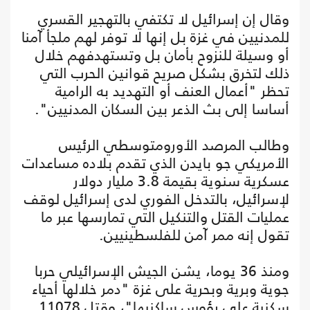
وقال إن إسرائيل لا تكتفي بالتهجير القسري
للمدنيين في غزة بل إنها لا توفر لهم ملجأ آمنا
أو وسيلة للنزوح بأمان بل وتستهدفهم خلال
ذلك لتخرق بشكل صريح قوانين الحرب التي
تحظر "أعمال العنف أو التهديد به الرامية
أساسا إلى بث الذعر بين السكان المدنيين".
وطالب المرصد الأورومتوسطي الرئيس
الأمريكي جو بايدن الذي تقدم بلاده مساعدات
عسكرية سنوية بقيمة 3.8 مليار دولار
لإسرائيل، بالتدخل الفوري لدى إسرائيل لوقف
عمليات القتل والتنكيل التي تمارسها عبر ما
تقول إنه ممر آمن للفلسطينيين.
ومنذ 36 يوما، يشن الجيش الإسرائيلي حربا
جوية وبرية وبحرية على غزة "دمر خلالها أحياء
سكنية على رؤوس ساكنيها"، وقتل 11078