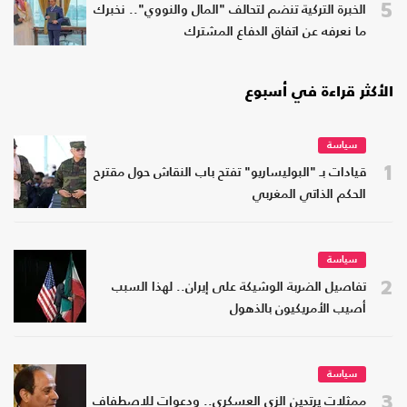
5
الخبرة التركية تنضم لتحالف "المال والنووي".. نخبرك
ما نعرفه عن اتفاق الدفاع المشترك
الأكثر قراءة في أسبوع
سياسة
1
قيادات بـ "البوليساريو" تفتح باب النقاش حول مقترح
الحكم الذاتي المغربي
سياسة
2
تفاصيل الضربة الوشيكة على إيران.. لهذا السبب
أصيب الأمريكيون بالذهول
سياسة
3
ممثلات يرتدين الزي العسكري.. ودعوات للاصطفاف