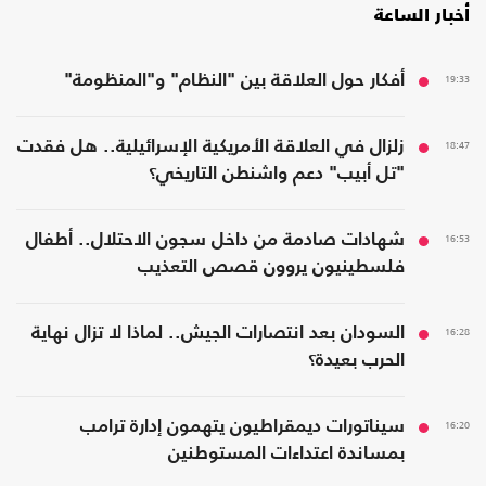
أخبار الساعة
19:33
أفكار حول العلاقة بين "النظام" و"المنظومة"
18:47
زلزال في العلاقة الأمريكية الإسرائيلية.. هل فقدت
"تل أبيب" دعم واشنطن التاريخي؟
16:53
شهادات صادمة من داخل سجون الاحتلال.. أطفال
فلسطينيون يروون قصص التعذيب
16:28
السودان بعد انتصارات الجيش.. لماذا لا تزال نهاية
الحرب بعيدة؟
16:20
سيناتورات ديمقراطيون يتهمون إدارة ترامب
بمساندة اعتداءات المستوطنين