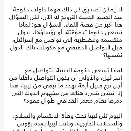
لا يمكن تصديق كل ذلك مهما حاولت حكومة
عبد الحميد الدبيبة الترويج له الآن، لكن السؤال
هنا أكبر من قصة اللقاء. السؤال هو: لماذا
تسعى حكومات مؤقتة، أو رؤساؤها، بدول
منقسمة ومضطربة إلى تواصل مع إسرائيل،
قبل التواصل الحقيقي مع مكونات تلك الدول
نفسها؟
لماذا تسعى حكومة الدبيبة للتواصل مع
إسرائيل، والأولى أن يكون التواصل داخلياً من
أجل نزع فتيل أزمة تهدد ما تبقى من ليبيا، هذا
إذا تبقى شيء هناك من مفهوم الدولة التي
دمرها نظام معمر القذافي طوال عقود؟
اليوم تئن ليبيا تحت وطأة الانقسام والسلاح،
والتدخلات الخارجية، وباتت ليبيا بعدة رؤوس
تدّعي الحكم والسلطة، في حين أوضاع البلاد