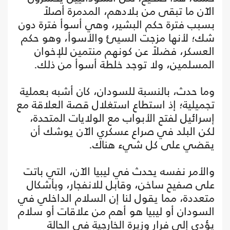
الآن ما تبقى من بلادهم، المدمرة أصلاً
بسبب فترة حكم البشير، وهي أسوأ فترة دون
شك؛ لأنها مزجت السيئ والأسوأ، وهو حكم
العسكر، فضلاً عن كونهم منتمين للإخوان
المسلمين، ولا توجد خلطة أسوأ من ذلك.
وما حدث، بالنسبة للسودان، كان أشبه بعملية
تجميلية؛ إذ استطاع استغلال قصة العلاقة مع
إسرائيل لفتح الأبواب مع الولايات المتحدة،
لكن البلد في صراع عسكري الآن يوشك أن
يقضي على كل شيء هناك.
والأمر نفسه يحدث في ليبيا الآن، التي باتت
على صفيح ساخن، وقابل للانفجار، وبأشكال
متعددة، مما يقول لنا إن السلام الداخلي في
السودان أو ليبيا هو أهم من علاقات أو سلام
يؤدي إلى فرار وزيرة الخارجية في الحالة