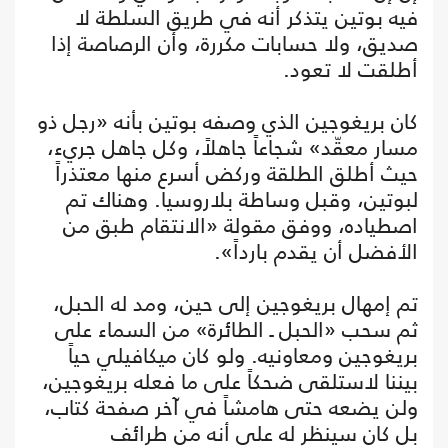
فيه بوتين يتذكر أنه في طريق السلطة لا
صديق، ولا حسابات مكررة، وأن الرصاصة إذا
أطلقت لا تعود.
كان بريغوجين الذي وصفه بوتين بأنه «رجل ذو
مسار معقّد» شجاعاً جاهلاً، وكل جاهل جريء،
حيث أطلق الطلقة وركض أسرع منها معتذراً
لبوتين، وقبل وساطة بلاروسيا. وهناك تم
اصطياده، ووفق مقولة «الانتقام طبق من
الأفضل أن يقدم بارداً».
تم إمهال بريغوجين إلى حين، ومد له الحبل،
ثم سحب «الحبل ـ الطائرة» من السماء على
بريغوجين ومعاونيه. ولو كان ميكافيلي حياً
بيننا لاستلقى ضحكاً على ما فعله بريغوجين،
ولن يضعه حتى هامشاً في آخر صفحة كتاب،
بل كان سينظر له على أنه من طرائف