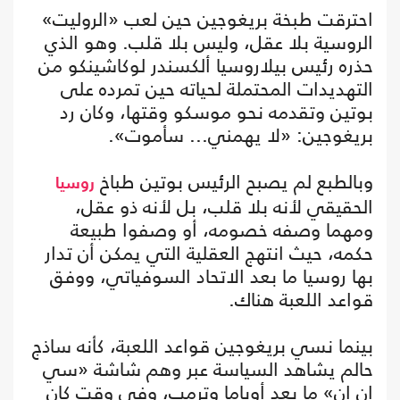
احترقت طبخة بريغوجين حين لعب «الروليت»
الروسية بلا عقل، وليس بلا قلب. وهو الذي
حذره رئيس بيلاروسيا ألكسندر لوكاشينكو من
التهديدات المحتملة لحياته حين تمرده على
بوتين وتقدمه نحو موسكو وقتها، وكان رد
بريغوجين: «لا يهمني... سأموت».
وبالطبع لم يصبح الرئيس بوتين طباخ
روسيا
الحقيقي لأنه بلا قلب، بل لأنه ذو عقل،
ومهما وصفه خصومه، أو وصفوا طبيعة
حكمه، حيث انتهج العقلية التي يمكن أن تدار
بها روسيا ما بعد الاتحاد السوفياتي، ووفق
قواعد اللعبة هناك.
بينما نسي بريغوجين قواعد اللعبة، كأنه ساذج
حالم يشاهد السياسة عبر وهم شاشة «سي
إن إن» ما بعد أوباما وترمب، وفي وقت كان