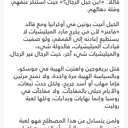
قائلاً: «أين حيل الرجال؟» حيث استنكر عنفهم،
وقلة دهائهم.
الحيل أعيت بوتين في أوكرانيا ومع قائد
«فاغنر» لأن من يخرج مارد الميليشيات لا
يستطيع إعادته إلى القمقم، ولو صفيت
قيادات الميليشيات، فالدولة شيء،
والميليشيات شيء آخر، حيث الرجال غير الرجال.
قتل بريغوجين واهتزت الهيبة في موسكو،
وبالسياسة الهيبة مرة واحدة، ولا تمنح مرتين.
فإما مهاب أو أسد جريح، ولكل حدث تبعات،
والأيام حبلى بالمفاجآت. ولا مفاجآت في
روسيا وإنما نهايات وبدايات، وكلها لعبة
روليت.
ولمن يتساءل عن هذا المصطلح فهو لعبة
تجريب المسدس بالرأس أو الفم برصاصة