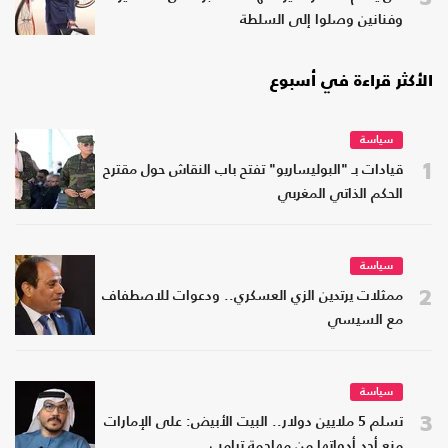
وفنانين وصلوا إلى السلطة
الأكثر قراءة في أسبوع
سياسة
1
قيادات بـ "البوليساريو" تفتح باب النقاش حول مقترح
الحكم الذاتي المغربي
سياسة
2
ممثلات يرتدين الزي العسكري.. ودعوات للاصطفاف
مع السيسي
سياسة
3
تسلم 5 ملايين دولار.. البيت الأبيض: على الإمارات
منع أحد أدواتها من مهاجمة ترامب