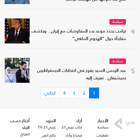
سياسة
4
ترامب يحدد موعد بدء المفاوضات مع إيران.. ويكشف
مفاجأة حول "الهجوم الملغي"
سياسة
5
عبد الرحمن السيد يفوز في انتخابات الديمقراطيين
بميشيغان.. تعرف إليه
1
2
3
4
التالي
الأخبار
آراء
المزيد
أخبار حسب
سياسة
كتاب عربي21
عربي21 TV
البلد
العراق
تغطيات
قضايا وآراء
عالم الفن