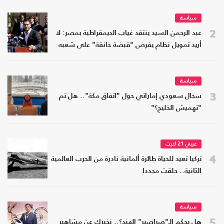
سياسة
2
عبد الرحمن السيد ينتقد غياب الديمقراطية بمصر: لا
أريد تمويل نظام يفرض "قبضة خانقة" على شعبه
سياسة
3
سجال سعودي إماراتي حول "اتفاق مكة".. هل تم
"تهميش الخليج؟"
عربي 21 لايت
4
تركيا تعيد للحياة طائرة ألمانية نادرة من الحرب العالمية
الثانية.. حلقت مجددا
سياسة
5
هل يحكم الـ"صراصير" الهند؟.. نخبرك عن مشاهير