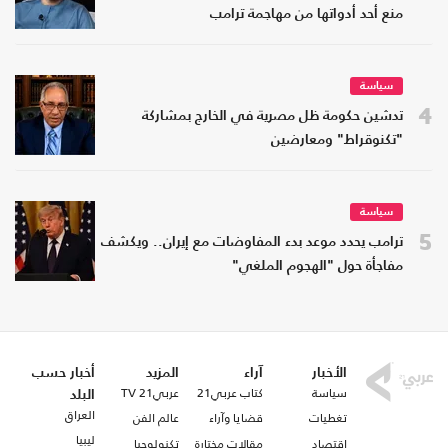
منع أحد أدواتها من مهاجمة ترامب
سياسة
4
تدشين حكومة ظل مصرية في الخارج بمشاركة
"تكنوقراط" ومعارضين
سياسة
5
ترامب يحدد موعد بدء المفاوضات مع إيران.. ويكشف
مفاجأة حول "الهجوم الملغي"
الأخبار
آراء
المزيد
أخبار حسب
سياسة
كتاب عربي21
عربي21 TV
البلد
العراق
تغطيات
قضايا وآراء
عالم الفن
ليبيا
اقتصاد
مقالات مختارة
تكنولوجيا