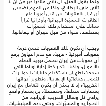
وكما يقول المثل، أن تأتي متأخراً خير من أن لا
تأتي على الإطلاق، ولذا من المهم تضمين
أي قرار بالعقوبات من قبل أوروبا على
الطائرات المسيّرة الإيرانية بأوكرانيا قراراً
مماثلاً على استخدام تلك المسيّرات
بمنطقتنا، سواء من قبل طهران أو جماعاتها.
ويجب أن تكون تلك العقوبات ضمن حزمة
عقوبات أميركية - غربية، مع عدم التهاون برفع
أي عقوبات عن إيران تضمن تزويد النظام
بالأموال، ولكيلا يتكرر خطأ إدارة أوباما التي
سمحت لطهران باستخدام مليارات الدولارات
لتمويل جماعاتها الإرهابية، وتطوير أدواتها
التخريبية؛ إذ لا يمكن أن يكون التعامل مع إيران
بمسارات مختلفة، ومنفصلة، بل بمسار واضح
يراعي كل وسائل التخريب الإيرانية، من
الصواريخ والمسيّرات، وحتى دعم الميليشيات،