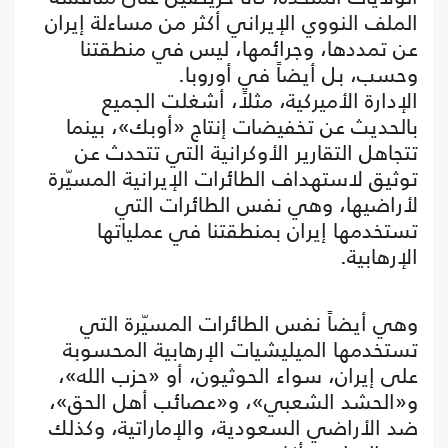
الملف النووي الإيراني أكثر من مساءلة إيران
عن تمددها، وجرائمها، ليس في منطقتنا
وحسب، بل أيضاً في أوروبا.
الإدارة الأميركية، مثلاً، أشغلت الجميع
بالحديث عن تخفيضات إنتاج «أوبك»، بينما
تتجاهل التقارير الأوكرانية التي تتحدث عن
توثيق لاستهداف الطائرات الإيرانية المسيّرة
لأراضيها، وهي نفس الطائرات التي
تستخدمها إيران بمنطقتنا في عملياتها
الإرهابية.
وهي أيضاً نفس الطائرات المسيّرة التي
تستخدمها الميليشيات الإرهابية المحسوبة
على إيران، سواء الحوثيون، أو «حزب الله»،
و«الحشد الشعبي»، و«عصائب أهل الحق»،
ضد الأراضي السعودية، والإماراتية، وكذلك