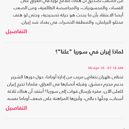
من الصعب تصديق أن هناك ملامح ثورة في العراق على
الفساد، والمحسوبيات، والمحاصصة الطائفية، ومن الصعب
أيضا الاعتقاد بأن ما يحدث هو حركة تصحيحية، وحتى لو هتف
محتلو البرلمان، والمنطقة الخضراء، في بغداد ضد إيران.
التفاصيل
لماذا إيران في سوريا "علنا"؟
06-Apr-16
- 07:16 AM
تحظى طهران بتغاضٍ مريب من إدارة أوباما، حول دورها الشرير
بدعم مجرم دمشق، وقبله أنصارها في العراق، فلماذا تخرج إيران
للعلن الآن، مقرة بإرسال قوات إلى سوريا؟ أعتقد أن هناك ثلاثة
أسباب، وجلّها دعائي، وأبرزها المراهنة على ضعف أوباما نفسه.
التفاصيل