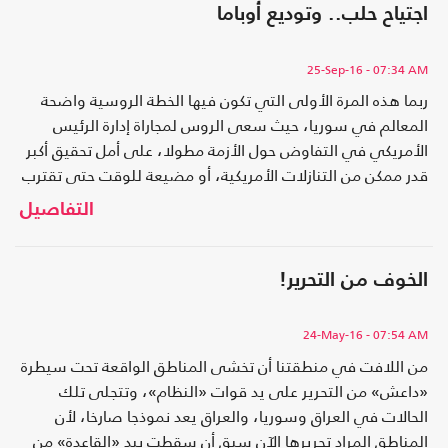
اجتياح حلب.. وتوديع أوباما
25-Sep-16
- 07:34 AM
ربما هذه المرة الأولى التي تكون فيها الخطة الروسية واضحة
المعالم في سوريا، حيث سعى الروس لمجاراة إدارة الرئيس
الأمريكي في التفاوض حول الأزمة مطولا، على أمل تحقيق أكبر
قدر ممكن من التنازلات الأمريكية، أو مضيعة للوقت حتى تقترب
فترة انتهاء مرحلة أوباما الرئاسية.
التفاصيل
الخوف من التحرير!
24-May-16
- 07:54 AM
من اللافت في منطقتنا أن تخشى المناطق الواقعة تحت سيطرة
«داعش» من التحرير على يد قوات «النظام»، وتتجلى تلك
الحالات في العراق وسوريا، والعراق يعد نموذجا صارخا، لأن
المناطق المراد تحريرها الآن سبق أن سقطت بيد «القاعدة» من