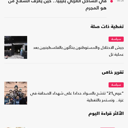
00:26
في الساحل الغربي بليبيا.. حين يعرّف السلاح من
هو المجرم
تغطية ذات صلة
سياسة
جيش الاحتلال والمستوطنون ينكّلون بالفلسطينيين بعد
عملية تل
تقرير خاص
سياسة
"عربي21" تتشح بالسواد حدادا على شهداء الصحافة في
غزة.. وتستمر بالتغطية
الأكثر قراءة اليوم