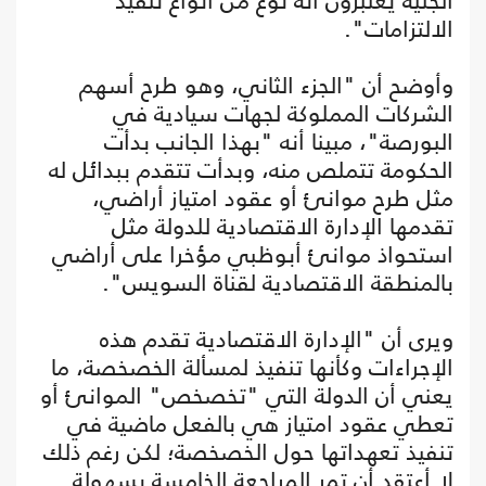
الجنيه يعتبرون أنه نوع من أنواع تنفيذ
الالتزامات".
وأوضح أن "الجزء الثاني، وهو طرح أسهم
الشركات المملوكة لجهات سيادية في
البورصة"، مبينا أنه "بهذا الجانب بدأت
الحكومة تتملص منه، وبدأت تتقدم ببدائل له
مثل طرح موانئ أو عقود امتياز أراضي،
تقدمها الإدارة الاقتصادية للدولة مثل
استحواذ موانئ أبوظبي مؤخرا على أراضي
بالمنطقة الاقتصادية لقناة السويس".
ويرى أن "الإدارة الاقتصادية تقدم هذه
الإجراءات وكأنها تنفيذ لمسألة الخصخصة، ما
يعني أن الدولة التي "تخصخص" الموانئ أو
تعطي عقود امتياز هي بالفعل ماضية في
تنفيذ تعهداتها حول الخصخصة؛ لكن رغم ذلك
لا أعتقد أن تمر المراجعة الخامسة بسهولة