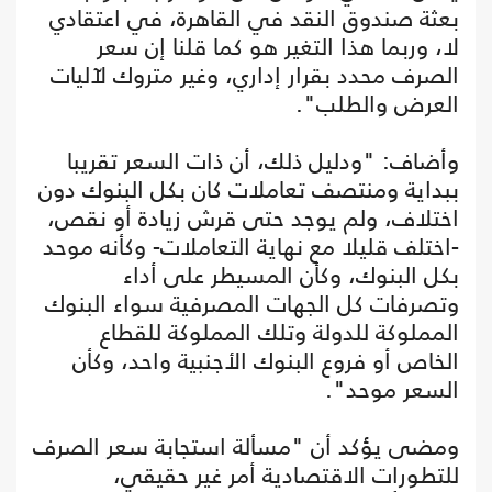
بعثة صندوق النقد في القاهرة، في اعتقادي
لا، وربما هذا التغير هو كما قلنا إن سعر
الصرف محدد بقرار إداري، وغير متروك لآليات
العرض والطلب".
وأضاف: "ودليل ذلك، أن ذات السعر تقريبا
ببداية ومنتصف تعاملات كان بكل البنوك دون
اختلاف، ولم يوجد حتى قرش زيادة أو نقص،
-اختلف قليلا مع نهاية التعاملات- وكأنه موحد
بكل البنوك، وكأن المسيطر على أداء
وتصرفات كل الجهات المصرفية سواء البنوك
المملوكة للدولة وتلك المملوكة للقطاع
الخاص أو فروع البنوك الأجنبية واحد، وكأن
السعر موحد".
ومضى يؤكد أن "مسألة استجابة سعر الصرف
للتطورات الاقتصادية أمر غير حقيقي،