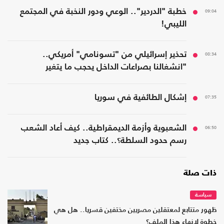
09:04
خطبة "الدردير".. الوعي ودور النخبة في المجتمع
الليبي!
08:34
تحذير إسرائيلي من "تسونامي" أمريكي..
"انشغالنا بصراعات الداخل يحجب ما يتغير
بواشنطن"
07:35
إشكال الطائفية في سوريا
06:50
الشعبوية وأزمة الديمقراطية.. كيف أعاد الشعب
رسم حدود السلطة؟.. كتاب جديد
ذات صلة
سياسة
ظهور متتابع لمعتقلين مصريين مختفين قسريا.. هل هي
خطوة لإنهاء هذا الملف؟