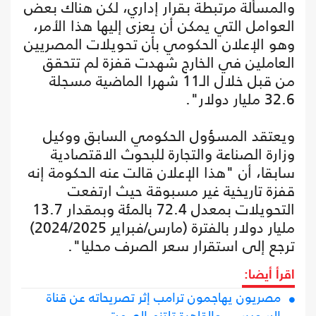
والمسألة مرتبطة بقرار إداري، لكن هناك بعض
العوامل التي يمكن أن يعزى إليها هذا الأمر،
وهو الإعلان الحكومي بأن تحويلات المصريين
العاملين في الخارج شهدت قفزة لم تتحقق
من قبل خلال الـ11 شهرا الماضية مسجلة
32.6 مليار دولار".
ويعتقد المسؤول الحكومي السابق ووكيل
وزارة الصناعة والتجارة للبحوث الاقتصادية
سابقا، أن "هذا الإعلان قالت عنه الحكومة إنه
قفزة تاريخية غير مسبوقة حيث ارتفعت
التحويلات بمعدل 72.4 بالمئة وبمقدار 13.7
مليار دولار بالفترة (مارس/فبراير 2024/2025)
ترجع إلى استقرار سعر الصرف محليا".
اقرأ أيضا:
مصريون يهاجمون ترامب إثر تصريحاته عن قناة
السويس.. والقاهرة تلتزم الصمت