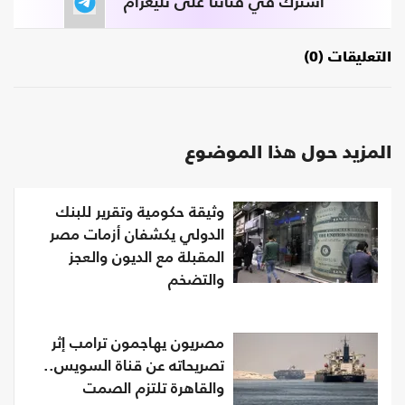
اشترك في قناتنا على تليغرام
التعليقات (0)
المزيد حول هذا الموضوع
وثيقة حكومية وتقرير للبنك
الدولي يكشفان أزمات مصر
المقبلة مع الديون والعجز
والتضخم
مصريون يهاجمون ترامب إثر
تصريحاته عن قناة السويس..
والقاهرة تلتزم الصمت