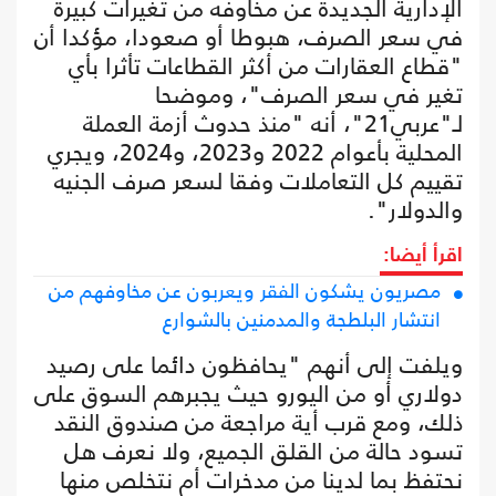
الإدارية الجديدة عن مخاوفه من تغيرات كبيرة
في سعر الصرف، هبوطا أو صعودا، مؤكدا أن
"قطاع العقارات من أكثر القطاعات تأثرا بأي
تغير في سعر الصرف"، وموضحا
لـ"عربي21"، أنه "منذ حدوث أزمة العملة
المحلية بأعوام 2022 و2023، و2024، ويجري
تقييم كل التعاملات وفقا لسعر صرف الجنيه
والدولار".
اقرأ أيضا:
مصريون يشكون الفقر ويعربون عن مخاوفهم من
انتشار البلطجة والمدمنين بالشوارع
ويلفت إلى أنهم "يحافظون دائما على رصيد
دولاري أو من اليورو حيث يجبرهم السوق على
ذلك، ومع قرب أية مراجعة من صندوق النقد
تسود حالة من القلق الجميع، ولا نعرف هل
نحتفظ بما لدينا من مدخرات أم نتخلص منها