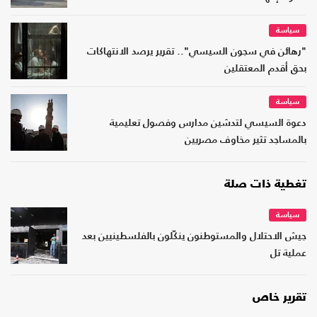
سياسة
"رهائن في سجون السيسي".. تقرير يرصد الانتهاكات
بحق أقدم المعتقلين
سياسة
دعوة السيسي لتدشين مدارس وفصول تعليمية
بالمساجد تثير مخاوف مصريين
تغطية ذات صلة
سياسة
جيش الاحتلال والمستوطنون ينكّلون بالفلسطينيين بعد
عملية تل
تقرير خاص