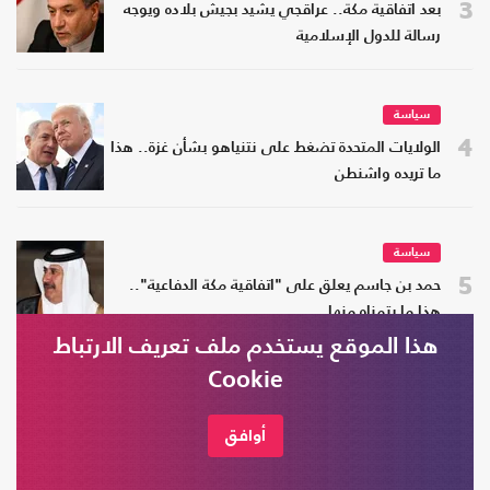
3
بعد اتفاقية مكة.. عراقجي يشيد بجيش بلاده ويوجه
رسالة للدول الإسلامية
سياسة
4
الولايات المتحدة تضغط على نتنياهو بشأن غزة.. هذا
ما تريده واشنطن
سياسة
5
حمد بن جاسم يعلق على "اتفاقية مكة الدفاعية"..
هذا ما يتمناه منها
هذا الموقع يستخدم ملف تعريف الارتباط
Cookie
الأكثر قراءة في أسبوع
أوافق
سياسة
1
قيادات بـ "البوليساريو" تفتح باب النقاش حول مقترح