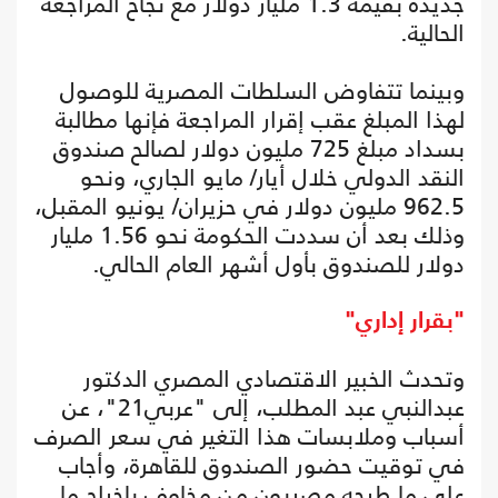
جديدة بقيمة 1.3 مليار دولار مع نجاح المراجعة
الحالية.
وبينما تتفاوض السلطات المصرية للوصول
لهذا المبلغ عقب إقرار المراجعة فإنها مطالبة
بسداد مبلغ 725 مليون دولار لصالح صندوق
النقد الدولي خلال أيار/ مايو الجاري، ونحو
962.5 مليون دولار في حزيران/ يونيو المقبل،
وذلك بعد أن سددت الحكومة نحو 1.56 مليار
دولار للصندوق بأول أشهر العام الحالي.
"بقرار إداري"
وتحدث الخبير الاقتصادي المصري الدكتور
عبدالنبي عبد المطلب، إلى "عربي21"، عن
أسباب وملابسات هذا التغير في سعر الصرف
في توقيت حضور الصندوق للقاهرة، وأجاب
على ما طرحه مصريون من مخاوف بإخراج ما