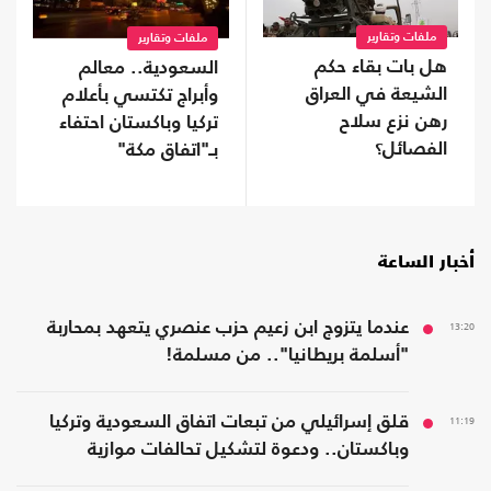
ملفات وتقارير
ملفات وتقارير
هل بات بقاء حكم
السعودية.. معالم
الشيعة في العراق
وأبراج تكتسي بأعلام
رهن نزع سلاح
تركيا وباكستان احتفاء
الفصائل؟
بـ"اتفاق مكة"
أخبار الساعة
13:20
عندما يتزوج ابن زعيم حزب عنصري يتعهد بمحاربة
"أسلمة بريطانيا".. من مسلمة!
11:19
قلق إسرائيلي من تبعات اتفاق السعودية وتركيا
وباكستان.. ودعوة لتشكيل تحالفات موازية