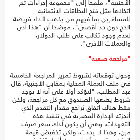
الأجنبية"، ملمحا إلى "مجموعة إجراءات تم
اتخاذها مثل فتح البطاقات الائتمانية
للمسافرين بما فيهم من يذهب لأداء فريضة
الحج دون حد أقصى"، موضحا أن "هذا أدى
لعدم وجود تكالب على طلب الدولار،
والعملات الأخرى".
"مراجعة صعبة"
وحول توقعاته لشروط تمرير المراجعة الخامسة
في ملف العملة المحلية بمقابل الأجنبية، قال
عبد المطلب، "لنؤكد أولا على أنه لا توجد
شروط يضعها الصندوق مع كل مراجعة، ولكن
فقط هناك اتفاق يُراجع مقدار التقدم الذي
أنجزته الإدارة المصرية في تنفيذ هذه
التعهدات، وهي أن يكون لدك سعر صرف
مرن، وهذا لا يحدث، ولكن تخفيض قيمة