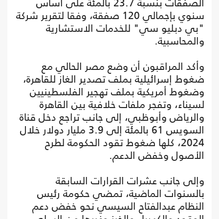
الصفقات بنسبة 23.7 بالمئة على أساس
سنوي بإجمالي 120 صفقة، وفقا لتقرير شركة
"بي دبليو سي" للخدمات الاستشارية
والمحاسبية.
وأكد المراقبون أن وضع مصر الحالي مع
ضغوط إسرائيلية بملف تصدير الغاز للقاهرة،
وضغوط أمريكية بملف تهجير الفلسطينيين
لسيناء، وتفجر ملفات خلافية بين القاهرة
والرياض وأبوظبي، إلى جانب تراجع دخل قناة
السويس 61 بالمئة إلى 3.9 مليار دولار خلال
2024، كلها ضغوط تقود الحكومة لطرح
الأصول وخفض الدعم.
وإلى جانب عشرات القرارات السابقة
بالسنوات الماضية، تمضي حكومة رئيس
النظام عبدالفتاح السيسي نحو خفض دعم
الوقود والكهرباء والخبز وغيرها من السلع