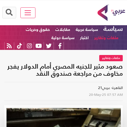
سياسة
سياسة عربية
مقابلات
حقوق وحريات
ملفات وتقارير
اختبار
سياسة دولية
ملفات وتقارير
صعود مثير للجنيه المصري أمام الدولار يفجر
مخاوف من مراجعة صندوق النقد
القاهرة- عربي21
20-May-25
07:57 AM