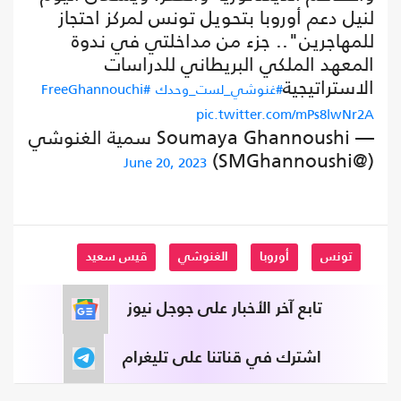
لنيل دعم أوروبا بتحويل تونس لمركز احتجاز
للمهاجرين".. جزء من مداخلتي في ندوة
المعهد الملكي البريطاني للدراسات
الاستراتيجية
#غنوشي_لست_وحدك
#FreeGhannouchi
pic.twitter.com/mPs8lwNr2A
— Soumaya Ghannoushi سمية الغنوشي
(@SMGhannoushi)
June 20, 2023
تونس
أوروبا
الغنوشي
قيس سعيد
تابع آخر الأخبار على جوجل نيوز
اشترك في قناتنا على تليغرام