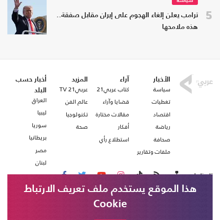
سياسة
5
ترامب يعلن إلغاء الهجوم على إيران مقابل صفقة..
هذه ملامحها
الأخبار
آراء
المزيد
أخبار حسب
سياسة
كتاب عربي21
عربي21 TV
البلد
العراق
تغطيات
قضايا وآراء
عالم الفن
ليبيا
اقتصاد
مقالات مختارة
تكنولوجيا
سوريا
رياضة
أفكار
صحة
بريطانيا
صحافة
استطلاع رأي
مصر
ملفات وتقارير
لبنان
تابعنا على
هذا الموقع يستخدم ملف تعريف الارتباط
Cookie
من نحن
اتصل بنا