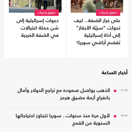
حقوق وحريات
حقوق وحريات
على غرار الضفة.. كيف
دعوات إسرائيلية إلى
تحولت "سريّة الأبقار"
شن حملة اغتيالات
إلى أداة إسرائيلية
في الضفة الغربية
تقضم أراضي سوريا؟
أخبار الساعة
07:38
الذهب يواصل صعوده مع تراجع الدولار وآمال
بانفراج أزمة مضيق هرمز
06:56
لأول مرة منذ سنوات.. سوريا تتجاوز احتياجاتها
السنوية من القمح