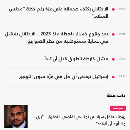
06:48
الاحتلال يكثف هجماته على غزة رغم خطة "مجلس
السلام"
06:36
بعد وقوع خسائر باهظة منذ 2023.. الاحتلال يفشل
في حماية مستوطنيه من خطر الصواريخ
05:26
فشل خارطة الطريق قبل أن تبدأ
05:24
إسرائيل ترفض أي حل في غزّة سوى التهجير
ذات صلة
سياسة
زوجة معتقل سياسي تونسي لقاضي التحقيق.. "بريء
ولا أريد أن أفقده"