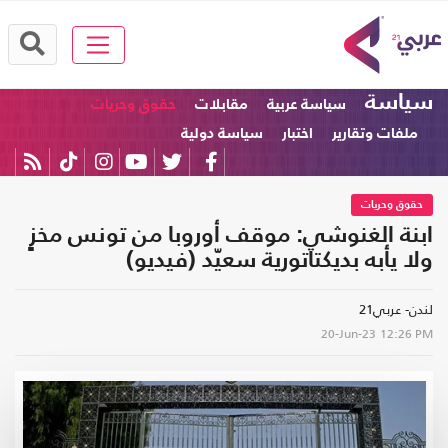
سياسة
سياسة عربية
مقابلات
حقوق وحريات
ملفات وتقارير
اختبار
سياسة دولية
حقوق وحريات
ابنة الغنوشي: موقف أوروبا من تونس مخزٍ
ولا يأبه بديكتاتورية سعيّد (فيديو)
لندن- عربي21
20-Jun-23
12:26 PM