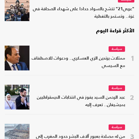
"عربي21" تتشح بالسواد حدادا على شهداء الصحافة في
غزة.. وتستمر بالتغطية
الأكثر قراءة اليوم
سياسة
1
ممثلات يرتدين الزي العسكري.. ودعوات للاصطفاف
مع السيسي
سياسة
2
عبد الرحمن السيد يفوز في انتخابات الديمقراطيين
بميشيغان.. تعرف إليه
سياسة
3
من له مصلحة بعبور آلاف البشر حدود المغرب إلى