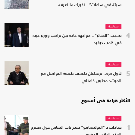
سبتة في ساعات؟.. نخبرك ما نعرفه
سياسة
4
بسبب "الذخائر".. مواجهة حادة بين ترامب ووزير حربه
في كامب ديفيد
سياسة
5
لأول مرة.. بزشكيان يكشف طبيعة التواصل مع
المرشد مجتبى خامنئي
الأكثر قراءة في أسبوع
سياسة
1
قيادات بـ "البوليساريو" تفتح باب النقاش حول مقترح
الحكم الذاتي المغربي