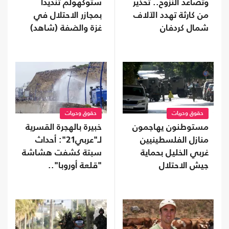
وتصاعد النزوح.. تحذير
ستوكهولم تنديداً
من كارثة تهدد الآلاف
بمجازر الاحتلال في
شمال كردفان
غزة والضفة (شاهد)
حقوق وحريات
حقوق وحريات
مستوطنون يهاجمون
خبيرة بالهجرة القسرية
منازل الفلسطينيين
لـ"عربي21": أحداث
غربي الخليل بحماية
سبتة كشفت هشاشة
جيش الاحتلال
"قلعة أوروبا"..
وسياسات الهجرة
فشلت