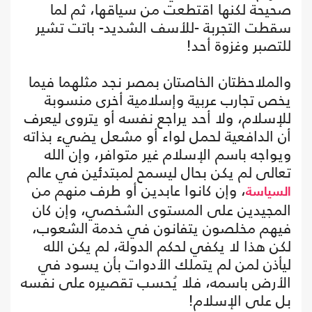
صحيحة لكنها اقتطعت من سياقها، ثم لما
سقطت التجربة -للأسف الشديد- باتت تشير
للتصبر وغزوة أحد!
والملاحظتان الخاصتان بمصر نجد مثلهما فيما
يخص تجارب عربية وإسلامية أخرى منسوبة
للإسلام، ولا أحد يراجع نفسه أو يتروى ليعرف
أن الدافعية لحمل لواء أو مشعل يضيء بذاته
ويواجه باسم الإسلام غير متوافر، وإن الله
تعالى لم يكن بحال ليسمح لمبتدئين في عالم
، وإن كانوا عابدين أو طرف منهم من
السياسة
المجيدين على المستوى الشخصي، وإن كان
فيهم مخلصون يتفانون في خدمة الشعوب،
لكن هذا لا يكفي لحكم الدولة، لم يكن الله
ليأذن لمن لم يتملك الأدوات بأن يسود في
الأرض باسمه، فلا يُحسب تقصيره على نفسه
بل على الإسلام!