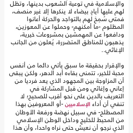
والإسلامية في توعية الشعوب بدينها، وتظل
لهم عليها أيادٍ بيضاء لا ينكرها إلا غير منصف،
فمتى سُمِحَ لهم بالتواجد والحركة أعانوا
المظلوم -ما أمكنهم- وحملوا عن المعوزين،
ودافعوا عن المهمشين بمشروعات خيرية،
يذهبون للمناطق المتضررة، يُعلون من الجانب
الإغاثي..
والإقرار بحقيقة ما سبق يأتي دائما من أنفس
محبة للخير، تتمنى بقاءه أبد الدهر، ولكن يبقى
أن المزاوجة بين المجهود الذي يعد فرديا من
إعاني وإغاثي ومن قبل المشاركة في
التعريف بالدين على نحو أقرب للصحيح؛ لا
تنفي أن أداء
-أو المعروفين بهذا
الإسلاميين
المصطلح- في سبيل نهضة ورفعة الأوطان
من المحيط للخليج وداخل الوطن الإسلامي
الذي نرجو أن نعيش حتى نراه واحدا، وأن هذا