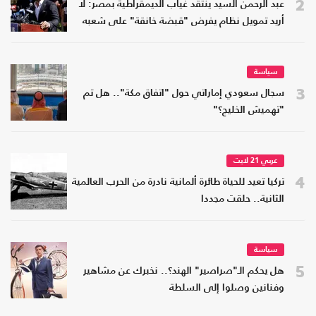
2
عبد الرحمن السيد ينتقد غياب الديمقراطية بمصر: لا
أريد تمويل نظام يفرض "قبضة خانقة" على شعبه
سياسة
3
سجال سعودي إماراتي حول "اتفاق مكة".. هل تم
"تهميش الخليج؟"
عربي 21 لايت
4
تركيا تعيد للحياة طائرة ألمانية نادرة من الحرب العالمية
الثانية.. حلقت مجددا
سياسة
5
هل يحكم الـ"صراصير" الهند؟.. نخبرك عن مشاهير
وفنانين وصلوا إلى السلطة