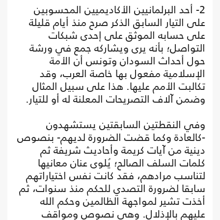
2- أحد البرلمانيين الأكاديميين المحسوبين
على التيار السابق الذكر صرح منذ أيام قليلة
على حسابه الموثق على إحدى شبكات
التواصل؛ بأنه يرى ويشاركه جمع في ورشة
حول أحداث السودان وتونس أن الأمة
الإسلامية مفعول بها خاصة العرب، وقد
تكالبت الأمم عليها. هذا على سبيل المثال
وضمن آلاف التصريحات المعلنة له أو للتيار.
وفي النقطتين السابقتين يستشهدون
-كالعادة وكما قضت الضرورة لديهم- بنصوص
دينية من آيات كريمة وأحاديث شريفة ثم
كلمات السلف الصالح؛ يُلوى عنان معانيها
لتناسب مرادهم، فقد كانت نفس اختياراتهم
سابقا لضرورة التصدي للحكم منذ سنوات، ثم
أخذت تشير لمواجهة الظالمين وحكم الله
عليهم بالإذلال. وهي نصوص ومواقف