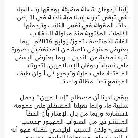
رأينا أردوغان شعلة مضيئة يوفقها رب العباد
لكي تبقى تجربة إسلامية ناجحة في الأرض..
بدأت المقولة في نفس الكاتب وترجمتها
الكلمات المكتوبة منذ محاولة الانقلاب
الفاشلة منتصف تموز/ يوليو 2016م. ربما
يعترض معترض خاصة من المحتفظين بصورة
شبه نمطية عن التدين.. ربما يعترض البعض
على نسبة أردوغان للإسلاميين، لتجربته
المنفتحة على حماية وتجميع كل ألوان طيف
المجتمع تحت مظلة واحدة.
يبقى لدينا أن مصطلح "إسلاميين" يحمل
سلبية ما، وإنما تقبلنا المصطلح على عمومه
لانتشاره؛ وربما من بال الإعذار بأن الخطأ
المنتشر خير من الصواب المهجور -بحسب
البعض- ولكن السبب الرئيسي لتقبله فهو أنه
لا التجربة على مستواها الخارجي تستحق