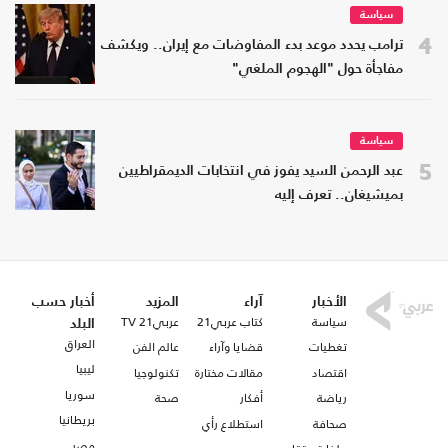
سياسة
4
ترامب يحدد موعد بدء المفاوضات مع إيران.. ويكشف
مفاجأة حول "الهجوم الملغي"
سياسة
5
عبد الرحمن السيد يفوز في انتخابات الديمقراطيين
بميشيغان.. تعرف إليه
الأخبار
آراء
المزيد
أخبار حسب
سياسة
كتاب عربي21
عربي21 TV
البلد
العراق
تغطيات
قضايا وآراء
عالم الفن
ليبيا
اقتصاد
مقالات مختارة
تكنولوجيا
سوريا
رياضة
أفكار
صحة
بريطانيا
صحافة
استطلاع رأي
مصر