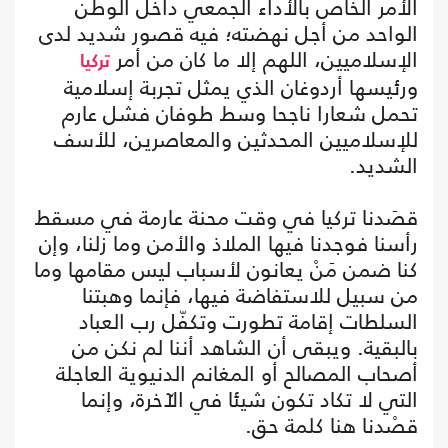
الأمر الخاص بالأداء الجمعي داخل الوطن
الواحد من أجل نهضته؛ فيه قصور شديد لدى
الإسلاميين، اللهم إلا ما كان من أمر
تركيا
ورئيسها أردوغان الذي يمثل تجربة إسلامية
تحمل شعارا ناجحا وسط طوفان فشل عارم
للإسلاميين المحدثين والمعاصرين، للأسف
الشديد.
قصَدنا تركيا في وقت محنة عارمة في مسقط
رأسنا فوجدنا فيها الملاذ والأمن وما زلنا، وإن
كنا ضمن مَنْ يعانون لأسباب ليس مقامها وما
من سبيل للاستفاضة فيها، فإنما وهبتنا
السلطات إقامة تطورت وتكفّل رب العباد
بالبقية. ويبقى أن الشاهد أننا لم نكن من
أصحاب المصالح أو المغانم الدنيوية العاجلة
التي لا تكاد تكون شيئا في الآخرة، وإنما
قصْدنا هنا كلمة حق.