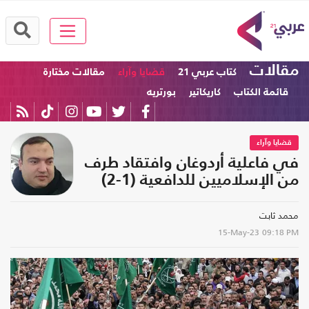
مقالات
كتاب عربي 21
قضايا وآراء
مقالات مختارة
قائمة الكتاب
كاريكاتير
بورتريه
قضايا وآراء
في فاعلية أردوغان وافتقاد طرف
من الإسلاميين للدافعية (1-2)
محمد ثابت
15-May-23
09:18 PM