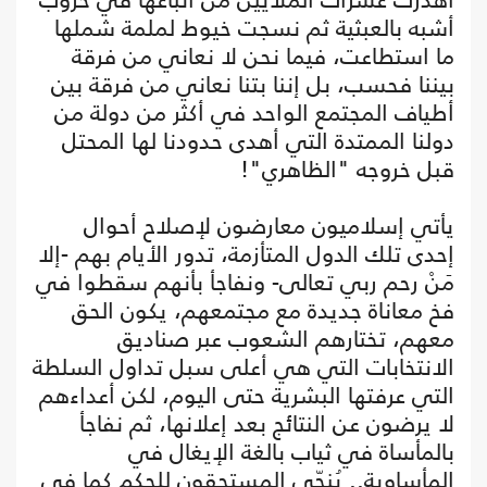
أشبه بالعبثية ثم نسجت خيوط لملمة شملها
ما استطاعت، فيما نحن لا نعاني من فرقة
بيننا فحسب، بل إننا بتنا نعاني من فرقة بين
أطياف المجتمع الواحد في أكثر من دولة من
دولنا الممتدة التي أهدى حدودنا لها المحتل
قبل خروجه "الظاهري"!
يأتي إسلاميون معارضون لإصلاح أحوال
إحدى تلك الدول المتأزمة، تدور الأيام بهم -إلا
مَنْ رحم ربي تعالى- ونفاجأ بأنهم سقطوا في
فخ معاناة جديدة مع مجتمعهم، يكون الحق
معهم، تختارهم الشعوب عبر صناديق
الانتخابات التي هي أعلى سبل تداول السلطة
التي عرفتها البشرية حتى اليوم، لكن أعداءهم
لا يرضون عن النتائج بعد إعلانها، ثم نفاجأ
بالمأساة في ثياب بالغة الإيغال في
المأساوية.. يُنحّى المستحقون للحكم كما في