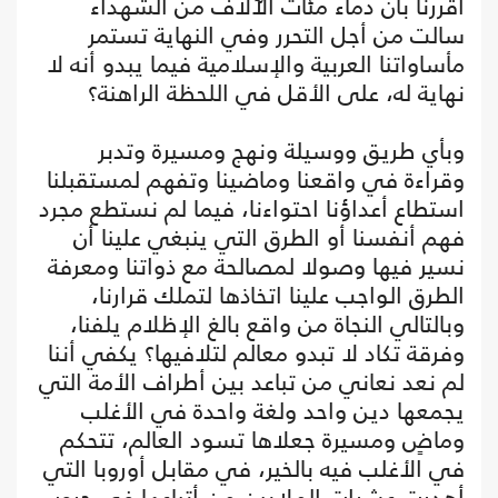
أقررنا بأن دماء مئات الآلاف من الشهداء
سالت من أجل التحرر وفي النهاية تستمر
مأساواتنا العربية والإسلامية فيما يبدو أنه لا
نهاية له، على الأقل في اللحظة الراهنة؟
وبأي طريق ووسيلة ونهج ومسيرة وتدبر
وقراءة في واقعنا وماضينا وتفهم لمستقبلنا
استطاع أعداؤنا احتواءنا، فيما لم نستطع مجرد
فهم أنفسنا أو الطرق التي ينبغي علينا أن
نسير فيها وصولا لمصالحة مع ذواتنا ومعرفة
الطرق الواجب علينا اتخاذها لتملك قرارنا،
وبالتالي النجاة من واقع بالغ الإظلام يلفنا،
وفرقة تكاد لا تبدو معالم لتلافيها؟ يكفي أننا
لم نعد نعاني من تباعد بين أطراف الأمة التي
يجمعها دين واحد ولغة واحدة في الأغلب
وماضٍ ومسيرة جعلاها تسود العالم، تتحكم
في الأغلب فيه بالخير، في مقابل أوروبا التي
أهدرت عشرات الملايين من أتباعها في حروب