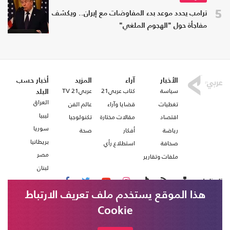
5
ترامب يحدد موعد بدء المفاوضات مع إيران.. ويكشف
مفاجأة حول "الهجوم الملغي"
الأخبار
آراء
المزيد
أخبار حسب
سياسة
كتاب عربي21
عربي21 TV
البلد
العراق
تغطيات
قضايا وآراء
عالم الفن
ليبيا
اقتصاد
مقالات مختارة
تكنولوجيا
سوريا
رياضة
أفكار
صحة
بريطانيا
صحافة
استطلاع رأي
مصر
ملفات وتقارير
لبنان
تابعنا على
هذا الموقع يستخدم ملف تعريف الارتباط
Cookie
من نحن
اتصل بنا