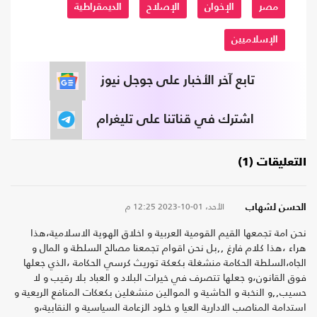
مصر
الإخوان
الإصلاح
الديمقراطية
الإسلاميين
تابع آخر الأخبار على جوجل نيوز
اشترك في قناتنا على تليغرام
التعليقات (1)
الأحد، 01-10-2023
12:25 م
الحسن لشهاب
نحن امة تجمعها القيم القومية العربية و اخلاق الهوية الاسلامية،هذا
هراء ،هذا كلام فارغ ,,بل نحن اقوام تجمعنا مصالح السلطة و المال و
الجاه،السلطة الحكامة منشغلة بكعكة توريث كرسي الحكامة ،الذي جعلها
فوق القانون،و جعلها تتصرف في خيرات البلاد و العباد بلا رقيب و لا
حسيب,,و النخبة و الحاشية و الموالين منشغلين بكعكات المنافع الريعية و
استدامة المناصب الادارية العيا و خلود الزعامة السياسية و النقابية،و