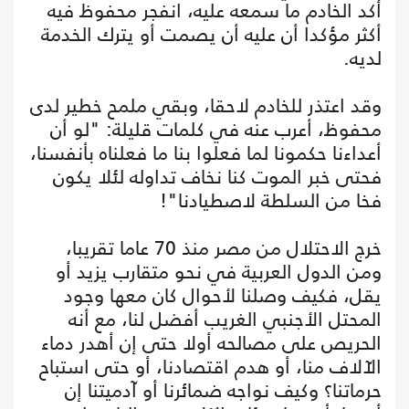
أكد الخادم ما سمعه عليه، انفجر محفوظ فيه
أكثر مؤكدا أن عليه أن يصمت أو يترك الخدمة
لديه.
وقد اعتذر للخادم لاحقا، وبقي ملمح خطير لدى
محفوظ، أعرب عنه في كلمات قليلة: "لو أن
أعداءنا حكمونا لما فعلوا بنا ما فعلناه بأنفسنا،
فحتى خبر الموت كنا نخاف تداوله لئلا يكون
فخا من السلطة لاصطيادنا"!
خرج الاحتلال من مصر منذ 70 عاما تقريبا،
ومن الدول العربية في نحو متقارب يزيد أو
يقل، فكيف وصلنا لأحوال كان معها وجود
المحتل الأجنبي الغريب أفضل لنا، مع أنه
الحريص على مصالحه أولا حتى إن أهدر دماء
الآلاف منا، أو هدم اقتصادنا، أو حتى استباح
حرماتنا؟ وكيف نواجه ضمائرنا أو آدميتنا إن