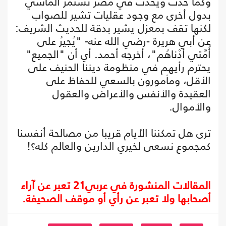
وكما حدث ويحدث في مصر تستمر المآسي
بدول أخرى مع وجود عقليات تشير للصواب
لكنها تقف بمعزل يشير بدقة للحديث الشريف:
عن أبي هريرة -رضي الله عنه- "يُجيرُ على
أُمَّتي أدْناهُم"، أخرجه أحمد. أي أن "الجميع"
يحترم رأيهم في منظومة ديننا الحنيف على
الأقل، ومأمورون بالسعي للحفاظ على
العقيدة والأنفس والأعراض والعقول
والأموال.
ترى هل تمكننا الأيام قريبا من مصالحة أنفسنا
كمجموع نسعى لخيري الدارين والعالم كله؟!
المقالات المنشورة في عربي21 تعبر عن آراء
أصحابها ولا تعبر عن رأي أو موقف الصحيفة.