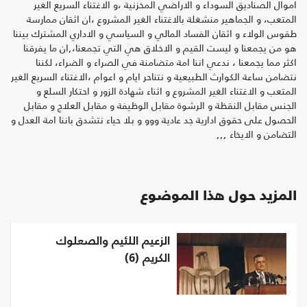
اموال الصناديق السوداء و الاراضي المخزنية ،و الاغتناء السريع الغير
المتعب، و الجماهير منشغلة بالاغتناء الغير المشروع ،ان اثقان ممارسة
طقوس الولاء و اثقان الفساد المالي و السياسي و الاداري المشترك بيننا
هو من يجمعنا و ليست القيم و الاخلاق هي التي تجمعنا،,ان ما يفرقنا
اكثر مما يجمعنا ، ندعي اننا امة متضامنة في الصراء و الضراء، لكننا
نتضامن ساعة الكوارث الطبيعية و نتناحر ايام و اعوام ،الاغتناء السريع الغير
المتعب و الاغتناء الغير المشروع و اثناء شهادة الزور و احتكار السلع و
الجنس مقابل النقظة و الرشوة مقابل الوظيفة و مقابل العلاج و مقابل
الحصول على حقوق ادارية جد عادية ووو و بلا حياء نتشدق باننا امة العدل و
التضامن و الايخاء ,,,
المزيد حول هذا الموضوع
الزعيم اللئيم والصعلوك
الكريم (6)