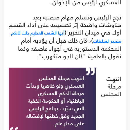
العسكري لرئيس من الإخوان..
نجح الرئيس وتسلم مهام منصبه بعد
مناوشات واضحة إثر تصميمه على أداء القسم
أولا في ميدان التحرير (
أيها الشعب العظيم جئت لأنكم
)، كان ذلك قبل أن يؤديه أمام
مصدر السلطات
المحكمة الدستورية في أجواء عاصفة وكما
نقول بالعامية "كان الجو متكهرب".
انتهت
انتهت مرحلة المجلس
مرحلة
العسكري ولو ظاهريا وبدأت
المجلس
مرحلة الحكم العسكري
الباطنية، أو الحكومة الخفية
التي سيّرت برنامج الرئيس
الجديد وفق خطتها لإفشاله
على مدار عام.