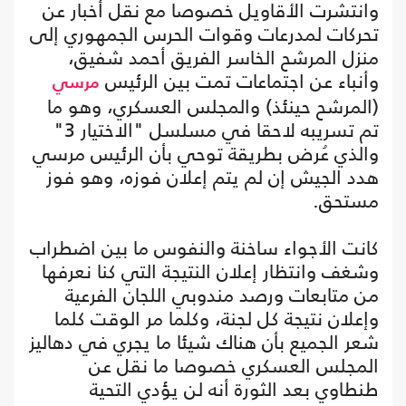
وانتشرت الأقاويل خصوصا مع نقل أخبار عن
تحركات لمدرعات وقوات الحرس الجمهوري إلى
منزل المرشح الخاسر الفريق أحمد شفيق،
وأنباء عن اجتماعات تمت بين الرئيس
مرسي
(المرشح حينئذ) والمجلس العسكري، وهو ما
تم تسريبه لاحقا في مسلسل "الاختيار 3"
والذي عُرض بطريقة توحي بأن الرئيس مرسي
هدد الجيش إن لم يتم إعلان فوزه، وهو فوز
مستحق.
كانت الأجواء ساخنة والنفوس ما بين اضطراب
وشغف وانتظار إعلان النتيجة التي كنا نعرفها
من متابعات ورصد مندوبي اللجان الفرعية
وإعلان نتيجة كل لجنة، وكلما مر الوقت كلما
شعر الجميع بأن هناك شيئا ما يجري في دهاليز
المجلس العسكري خصوصا ما نقل عن
طنطاوي بعد الثورة أنه لن يؤدي التحية