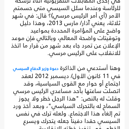
في إحدى المقابلات التلفزيونية أثناء ترشحه
للرئاسة وعندما سئل السيسي متى حسمتم
الأمر (أي أمر الرئيس مرسي)؟ قال: في شهر
ثلاثة، يعني آذار/ مارس 2013، وهذا دليل
واضح على المؤامرة المحددة بمواعيد
وتوقيتات واضحة المعالم، وبالتالي فإن موعد
الإعلان عن تمرد جاء بعد شهر من قرار ما اتخذ
للانقلاب على الرئيس مرسي.
وهنا أستدعي من الذاكرة
دعوة وزير الدفاع السيسي
في 11 كانون الأول/ ديسمبر 2012 لعقد
اجتماع أو حوار مع القوى السياسية، وقد
اتصلت ساعتها بأحد مساعدي الرئيس مرسي
وقلت له بالنص: "هذا الرجل خطر ولا يجوز
السماح له بالتحرك السياسي"، وبعد أخذ ورد
تم إلغاء هذا الاجتماع. ولعله ترك في نفس
السيسي حقدا دفينا جعله يتحرك ويسرع
الخطى في تنفيذ خطته الانقلابية.