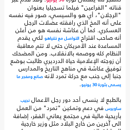
30 يونيو
قناته "الفراعين" فيلما تسجيليا بعنوان
"الرجلان"، أي هو والسيسي، صور فيه نفسه
على أنه المخ الذي رافقته عضلات الرجل
العسكري. كما أن عكاشة نفسه هو من أعلن
أنه صاحب اقتراح
لكي يقدم
التواصل مع نتنياهو
المساعدة عند الأمريكان حتى لا تتم معاقبة
النظام كله ووصمه بالانقلاب. ومن المضحك
أن زوجته الإعلامية حياة الدرديري طالبت بوضع
توفيق عكاشة في مناهج التاريخ والمدارس
جنبا إلى جنب مع حركة تمرد لأنه
صانع ومفجر ما
.
يسمى بثورة 30 يونيو
بالطبع لا ينسى أحد دور رجل الأعمال
نجيب
في دعم وتمكين "تمرد" من العمل
ساويرس
بأريحية مالية في مجتمع يعاني الفقر، إضافة
الى آخرين من خارج البلاد مثل وزير خارجية