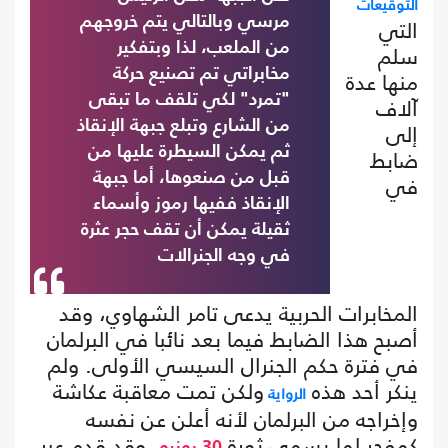
التوقيعات
مرسي وبالتالي يتم خروجهم
التي
من الملعب، لذا وبتفكير
سلم
مخابراتي تم تصنيع حركة
منها عدة
"تمرد" لكي تلقف ما تبقى
آلاف
من الشارع وتبلع جبهة الإنقاذ
إلى
ثم يمكن السيطرة عليها من
ضابط
قبل من صنعوها، أما جبهة
في
الإنقاذ ففيها رموز وأسماء
ثقيلة يمكن أن تقف حجر عثرة
في وجه الجنرالات
المخابرات الحربية يدعى تامر الشهاوي، وقد
أصبح هذا الضابط فيما بعد نائبا في البرلمان
في فترة حكم الجنرال السيسي الأولى. ولم
ينكر أحد هذه
ولكن تمت معاقبة عكاشة
الرواية
وإخراجه من البرلمان لأنه أعلن عن نفسه
كمفجر لما يسمى ثورة
. وقد قدم عبر