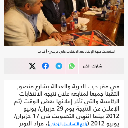
استبعدت جبهة الإنقاذ بعد الانقلاب على مرسي- أ ف ب
شارك الخبر
في مقر حزب الحرية والعدالة بشارع منصور
التقينا جميعا لمتابعة علان نتيجة الانتخابات
الرئاسية والتي تأخر إعلانها بعض الوقت (تم
الإعلان عن النتيجة يوم 29 حزيران/ يونيو
2012 بينما انتهى التصويت في 17 حزيران/
يونيو 2012 (
)، فزاد التوتر
راجع التسلسل الزمني