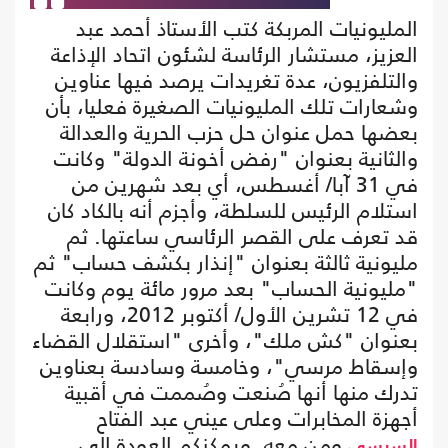
المليونيات المربكة كتب الأستاذ أحمد عبد
العزيز، مستشار الرئاسة لشئون اتحاد الإذاعة
والتلفزيون، عدة تغريدات يرصد فيها عناوين
وشعارات تلك المليونيات الصغيرة فعليا، بأن
بعضها حمل عنوان حل حزب الحرية والعدالة
والثانية بعنوان "رفض أخونة الدولة" وكانت
في 31 آبا/ أغسطس، أي بعد شهرين من
استلام الرئيس للسلطة، وأجزم أنه بالكاد كان
قد تعرف على القصر الرئاسي ساعتها. ثم
مليونية ثالثة بعنوان "إنذار بكشف حساب" ثم
"مليونية الحساب" بعد مرور مائة يوم وكانت
في 12 تشرين الأول/ أكتوبر 2012، ورابعة
بعنوان "كش ملك"، وأخرى "استقلال القضاء
وإسقاط مرسي"، وخامسة وسادسة بعناوين
تدرك منها أنها صُنعت وصُممت في أقبية
أجهزة المخابرات وعلى عيني عبد الفتاح
ومن معه. ويمكنكم العودة الى
السيسي