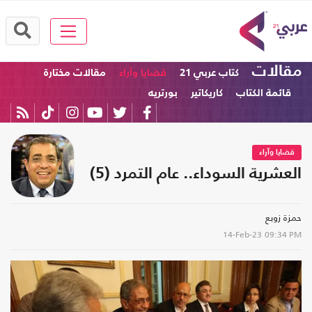
مقالات
كتاب عربي 21
قضايا وآراء
مقالات مختارة
قائمة الكتاب
كاريكاتير
بورتريه
قضايا وآراء
العشرية السوداء.. عام التمرد (5)
حمزة زوبع
14-Feb-23
09:34 PM