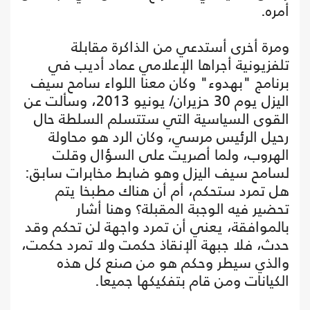
أمره.
ومرة أخرى أستدعي من الذاكرة مقابلة
تلفزيونية أجراها الإعلامي عماد أديب في
برنامج "بهدوء" وكان معنا اللواء سامح سيف
اليزل يوم 30 حزيران/ يونيو 2013، وسألت عن
القوى السياسية التي ستتسلم السلطة حال
رحيل الرئيس مرسي، وكان الرد هو محاولة
الهروب، ولما أصريت على السؤال وقلت
لسامح سيف اليزل وهو ضابط مخابرات سابق:
هل تمرد ستحكم، أم أن هناك مطبخا يتم
تحضير فيه الوجبة المقبلة؟ وهنا أشار
بالموافقة، يعني أن تمرد واجهة لن تحكم وقد
حدث، فلا جبهة الإنقاذ حكمت ولا تمرد حكمت،
والذي سيطر وحكم هو من صنع كل هذه
الكيانات ومن قام بتفكيكها جميعا.