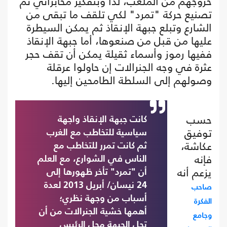
خروجهم من الملعب، لذا وبتفكير مخابراتي تم
تصنيع حركة "تمرد" لكي تلقف ما تبقى من
الشارع وتبلع جبهة الإنقاذ ثم يمكن السيطرة
عليها من قبل من صنعوها، أما جبهة الإنقاذ
ففيها رموز وأسماء ثقيلة يمكن أن تقف حجر
عثرة في وجه الجنرالات إن حاولوا عرقلة
وصولهم إلى السلطة الطامحين إليها.
حسب
كانت جبهة الإنقاذ واجهة
توفيق
سياسية للتخاطب مع الغرب
عكاشة،
ثم كانت تمرر للتخاطب مع
فإنه
الناس في الشوارع، مع العلم
يزعم أنه
أن "تمرد" تأخر ظهورها إلى
صاحب
24 نيسان/ أبريل 2013 لعدة
أسباب من وجهة نظري؛
الفكرة
أهمها خشية الجنرالات من أن
وجامع
تحل الجبهة محل الرئيس