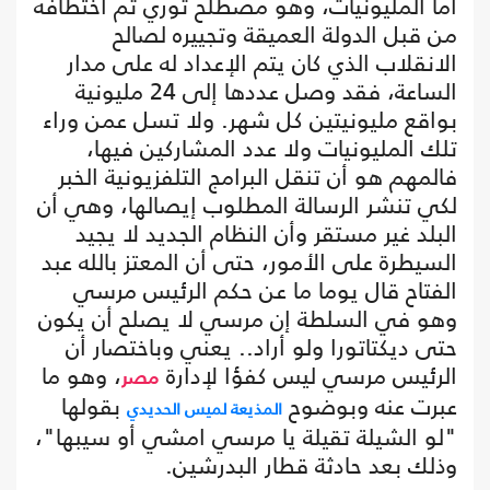
أما المليونيات، وهو مصطلح ثوري تم اختطافه
من قبل الدولة العميقة وتجييره لصالح
الانقلاب الذي كان يتم الإعداد له على مدار
الساعة، فقد وصل عددها إلى 24 مليونية
بواقع مليونيتين كل شهر. ولا تسل عمن وراء
تلك المليونيات ولا عدد المشاركين فيها،
فالمهم هو أن تنقل البرامج التلفزيونية الخبر
لكي تنشر الرسالة المطلوب إيصالها، وهي أن
البلد غير مستقر وأن النظام الجديد لا يجيد
السيطرة على الأمور، حتى أن المعتز بالله عبد
الفتاح قال يوما ما عن حكم الرئيس مرسي
وهو في السلطة إن مرسي لا يصلح أن يكون
حتى ديكتاتورا ولو أراد.. يعني وباختصار أن
الرئيس مرسي ليس كفؤا لإدارة
، وهو ما
مصر
عبرت عنه وبوضوح
بقولها
المذيعة لميس الحديدي
"لو الشيلة تقيلة يا مرسي امشي أو سيبها"،
وذلك بعد حادثة قطار البدرشين.