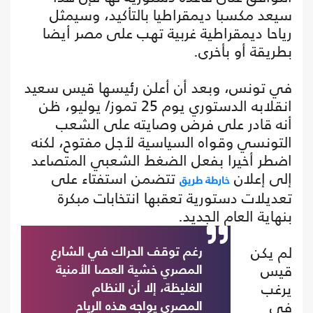
سيعد مكسبا ديمقراطيا بالتأكيد، وسيمثل
رياحا ديمقراطية غربية تهب على مصر أيضا
بطريقة أو بأخرى.
في تونس، وبعد أن أعلن رئيسها قيس سعيد
انقلابه الدستوري يوم 25 تموز/ يوليو، ظن
أنه قادر على فرض وصايته على الشعب
التونسي وقواه السياسية لأجل مفتوح، لكنه
اضطر أخيرا بفعل الضغط الشعبي المتصاعد
إلى إعلان
تتضمن استفتاء على
خارطة طريق
تعديلات دستورية تعقبها انتخابات مبكرة
بنهاية العام الجديد.
لم يكن
رغم توقف الحراك في الشارع
قيس
المصري خشية العصا الأمنية
يرغب
الغليظة، إلا أن النظام
في
المصري يواجه هذه الرياح