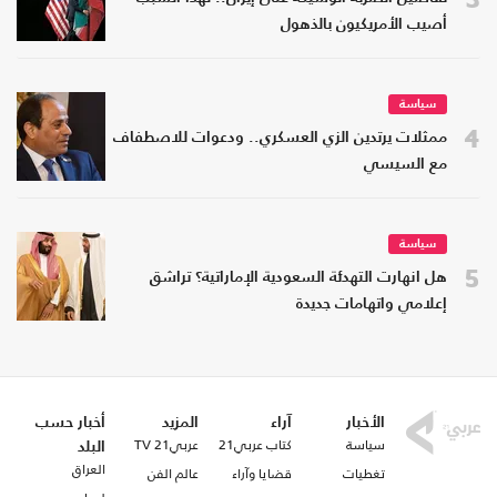
أصيب الأمريكيون بالذهول
سياسة
4
ممثلات يرتدين الزي العسكري.. ودعوات للاصطفاف
مع السيسي
سياسة
5
هل انهارت التهدئة السعودية الإماراتية؟ تراشق
إعلامي واتهامات جديدة
الأخبار
آراء
المزيد
أخبار حسب
سياسة
كتاب عربي21
عربي21 TV
البلد
العراق
تغطيات
قضايا وآراء
عالم الفن