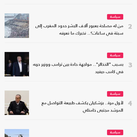
سياسة
2
من له مصلحة بعبور آلاف البشر حدود المغرب إلى
سبتة في ساعات؟.. نخبرك ما نعرفه
سياسة
3
بسبب "الذخائر".. مواجهة حادة بين ترامب ووزير حربه
في كامب ديفيد
سياسة
4
لأول مرة.. بزشكيان يكشف طبيعة التواصل مع
المرشد مجتبى خامنئي
سياسة