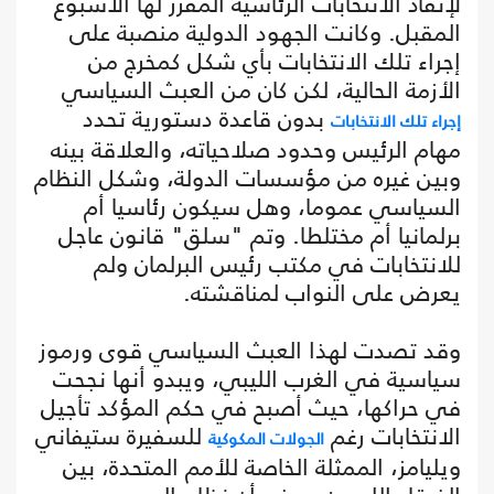
لإنقاذ الانتخابات الرئاسية المقرر لها الأسبوع
المقبل. وكانت الجهود الدولية منصبة على
إجراء تلك الانتخابات بأي شكل كمخرج من
الأزمة الحالية، لكن كان من العبث السياسي
بدون قاعدة دستورية تحدد
إجراء تلك الانتخابات
مهام الرئيس وحدود صلاحياته، والعلاقة بينه
وبين غيره من مؤسسات الدولة، وشكل النظام
السياسي عموما، وهل سيكون رئاسيا أم
برلمانيا أم مختلطا. وتم "سلق" قانون عاجل
للانتخابات في مكتب رئيس البرلمان ولم
يعرض على النواب لمناقشته.
وقد تصدت لهذا العبث السياسي قوى ورموز
سياسية في الغرب الليبي، ويبدو أنها نجحت
في حراكها، حيث أصبح في حكم المؤكد تأجيل
الانتخابات رغم
للسفيرة ستيفاني
الجولات المكوكية
ويليامز، الممثلة الخاصة للأمم المتحدة، بين