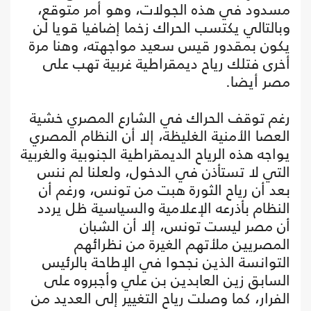
مسدود في هذه الجولات، وهو أمر متوقع،
وبالتالي يكتسب الحراك زخما إضافيا قويا لن
يكون بمقدور قيس سعيد مواجهته، وهنا مرة
أخرى فتلك رياح ديمقراطية غربية تهب على
مصر أيضا.
رغم توقف الحراك في الشارع المصري خشية
العصا الأمنية الغليظة، إلا أن النظام المصري
يواجه هذه الرياح الديمقراطية الجنوبية والغربية
التي لا تستأذن في الدخول، ولعلنا لم ننس
بعد أن رياح الثورة هبت من تونس، ورغم أن
النظام بأذرعه الإعلامية والسياسية ظل يردد
أن مصر ليست تونس، إلا أن الشبان
المصريين ملأتهم الغيرة من نظرائهم
التوانسة الذين نجحوا في الإطاحة بالرئيس
السابق زين العابدين بن علي وأجبروه على
الفرار، كما وصلت رياح التغيير إلى العديد من