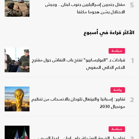
5
مقتل جنديين إسرائيليين جنوب لبنان.. وجيش
الاحتلال يشن هجوما مكثفا
الأكثر قراءة في أسبوع
سياسة
1
قيادات بـ "البوليساريو" تفتح باب النقاش حول مقترح
الحكم الذاتي المغربي
رياضة
2
تقارير: إسبانيا والبرتغال تلوحان بالانسحاب من تنظيم
مونديال 2030
سياسة
3
تفاصيل الضربة الوشيكة على إيران.. لهذا السبب