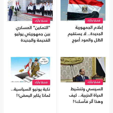
قضايا وآراء
قضايا وآراء
إعلام الجمهورية
"التمكين" العسكري
الجديدة.. لا يستقيم
بين جمهوريتي يوليو
الظل والعود أعوج
القديمة والجديدة
قضايا وآراء
قضايا وآراء
السيسي وتنشيط
نكبة يونيو السياسية..
الحياة الحزبية.. كيف
لماذا يكابر البعض؟!
وهذا أثر فأسك؟!