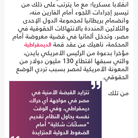
انقلابا عسكريا؛ مع ما يترتب على ذلك من
تيسير إجراءات اللجوء أمام الفارين منه،
وانضمام بريطانيا لمجموعة الدول الإحدى
والثلاثين المنددة بالانتهاكات الحقوقية في
مصر، وتدخل ألمانيا في قضية معروضة أمام
المحكمة، ناهيك عن عقد قمة
الديمقراطية
مؤخرا بدعوة من الرئيس الأمريكي بايدن،
والتي سبقها اقتطاع 130 مليون دولار من
المعونة الأمريكية لمصر بسبب تردي الوضع
الحقوقي.
من تلك
تتزايد القبضة الأمنية في
مصر في مواجهة أي حراك
ديمقراطي، وفي الوقت
نفسه يحاول النظام تقديم
"مسكّنات شكلية" أمام
الضغوط الدولية المتزايدة