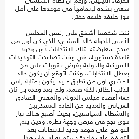
الفرقاء الليبيين، ورغم أن نظام السيسي
سعى بشدة لإتمامها في موعدها على أمل
فوز حليفه خليفة حفتر.
كنت شخصيا أشفق على رئيس المجلس
الأعلى للدولة خالد المشري؛ الذي كان أول من
صدح بمعارضته لتلك الانتخابات دون وجود
قاعدة دستورية، في وقت تصاعدت التهديدات
الأمريكية والدولية بفرض عقوبات على من
يعطل الانتخابات، وكنت أتوقع أن يكون خالد
المشري أول من تطبق عليه ليكون بمثابة رأس
الذئب الطائر، لكنه صمد، ولم يعد وحده بل كان
معه أعضاء مجلس الدولة، والمفتي الصادق
الغرياني والعديد من القادة العسكريين
والنشطاء السياسيين، بحيث أصبح هناك تيار
قوي نجح في فرض وجهة نظره. وحين يتم
التوافق على موعد جديد للانتخابات بعد
التوافق على قاعدة دستورية لها فإن هذا