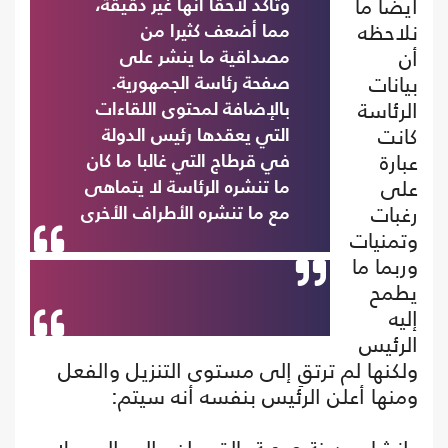
أيضا ما
وتأكد لاحقا أنها غير دقيقة،
نلاحظه
مما أضعف كثيرا من
أن
مصداقية ما ينشر على
بيانات
صفحة رئاسة الجمهورية.
الرئاسة
بالإضافة لمحتوى اللقاءات
كانت
التي يعقدها رئيس الدولة
عبارة
في قرطاج التي غالبا ما كان
على
ما تنشره الرئاسة لا يتماهى
رغبات
مع ما تنشره الأطراف الأخرى
وتمنيات
وربما ما
يطمح
إليه
الرئيس
ولكنها لم ترتقِ إلى مستوى التنزيل والفعل
ومنها أعلن الرئيس بنفسه أنه سيتم: