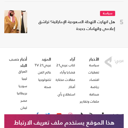
سياسة
5
هل انهارت التهدئة السعودية الإماراتية؟ تراشق
إعلامي واتهامات جديدة
الأخبار
آراء
المزيد
أخبار حسب
سياسة
كتاب عربي21
عربي21 TV
البلد
العراق
تغطيات
قضايا وآراء
عالم الفن
ليبيا
اقتصاد
مقالات مختارة
تكنولوجيا
سوريا
رياضة
أفكار
صحة
بريطانيا
صحافة
استطلاع رأي
مصر
ملفات وتقارير
لبنان
تابعنا على
هذا الموقع يستخدم ملف تعريف الارتباط