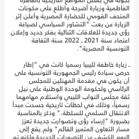
الفاطمية وزيارة أضرحة واطلع على مكونات
المتحف القومي للحضارة المصرية وأعلن إثر
الزيارة عن بعث "التشاور السياسي لصياغة
رؤى جديدة للعلاقات الثنائية بفكر جديد وإعلان
اعتماد سنة 2021 ـ 2022 سنة الثقافة
التونسية المصرية".
ـ زيارة خاطفة لليبيا رسميا كانت في "إطار
حرص سيادة رئيس الجمهورية التونسية على
أن يكون في مقدمة المهنئين للمجلس
الرئاسي ولحكومة الوحدة الوطنية على نيل
ثقة مجلس النواب الليبي واستلام مهامهما
رسمياً، وذلك في لحظات تاريخية جسدت مبدأ
الانتقال السلمي للسلطة." وذكر بالمناسبة
بضرورة "إرساء رؤى وتصوارت جديدة تعزز
مسار التعاون المتميز القائم" ولم يقع إلى
اليوم الكشف عن التصورات الجديدة ولكنه تم