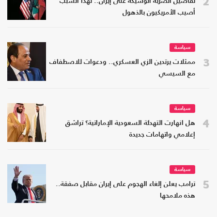
2
تفاصيل الضربة الوشيكة على إيران.. لهذا السبب
أصيب الأمريكيون بالذهول
سياسة
3
ممثلات يرتدين الزي العسكري.. ودعوات للاصطفاف
مع السيسي
سياسة
4
هل انهارت التهدئة السعودية الإماراتية؟ تراشق
إعلامي واتهامات جديدة
سياسة
5
ترامب يعلن إلغاء الهجوم على إيران مقابل صفقة..
هذه ملامحها