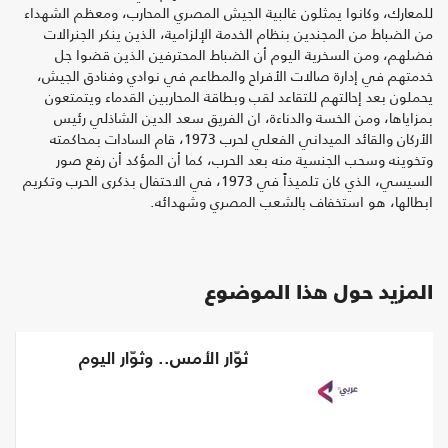
للمعارك، وكانوا يمثلون غالبية الجيش المصري المحارب، ومعظم الشهداء
من الضباط من المجندين بنظام الخدمة الإلزامية، الذين ينكر الجنرالات
فضلهم، ومن السخرية اليوم أن الضباط المحترفين الذين قضوا جل
خدمتهم في إدارة صالات الأفراح والمطاعم في نوادي وفنادق الجيش،
يحملون بعد إحالتهم للتقاعد لقب وبطاقة المحاربين القدماء ويتمتعون
بمزاياها، ومن الخسة والدناءة، ان الفريق سعد الدين الشاذلي رئيس
الأركان والقائد الميداني الفعلي لحرب 1973، قام السادات بمحاكمته
وتخوينه وسحب الجنسية منه بعد الحرب، كما أن المؤكد أن رفع صور
السيسي، الذي كان تلميذاً في 1973، في الاحتفال بذكرى الحرب وتكريم
ابطالها، هو استخفاف بالشعب المصري وشهدائه.
المزيد حول هذا الموضوع
ثوّار الأمس.. وثوّار اليوم