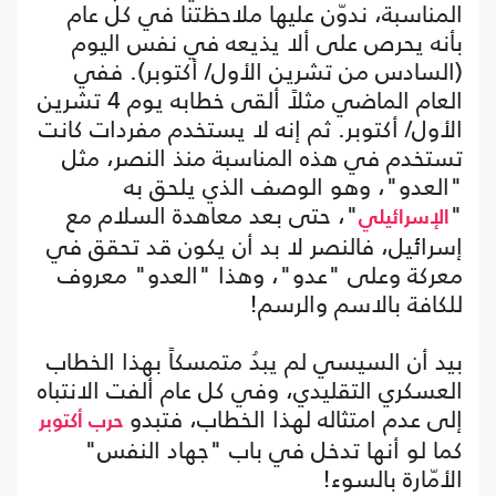
المناسبة، ندوّن عليها ملاحظتنا في كل عام
بأنه يحرص على ألا يذيعه في نفس اليوم
(السادس من تشرين الأول/ أكتوبر). ففي
العام الماضي مثلاً ألقى خطابه يوم 4 تشرين
الأول/ أكتوبر. ثم إنه لا يستخدم مفردات كانت
تستخدم في هذه المناسبة منذ النصر، مثل
"العدو"، وهو الوصف الذي يلحق به
"
"، حتى بعد معاهدة السلام مع
الإسرائيلي
إسرائيل، فالنصر لا بد أن يكون قد تحقق في
معركة وعلى "عدو"، وهذا "العدو" معروف
للكافة بالاسم والرسم!
بيد أن السيسي لم يبدُ متمسكاً بهذا الخطاب
العسكري التقليدي، وفي كل عام ألفت الانتباه
إلى عدم امتثاله لهذا الخطاب، فتبدو
حرب أكتوبر
كما لو أنها تدخل في باب "جهاد النفس"
الأمّارة بالسوء!