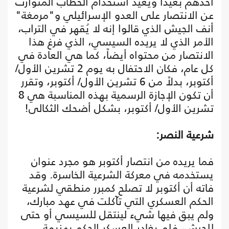
أحدهم بعيداً ويعيد استخدام الخطاب المتوارث
عن الانتصار على العدو الإسرائيلي و"مرمغة"
أنف الجيش الذي قالوا إنه لا يُقهر في التراب،
الأمر الذي لا يريده السيسي، الذي فرغ هذا
الانتصار من محتواه أيضاً، كما هي العادة في
كل عام، فكان الاحتفال به يوم 2 تشرين الأول/
أكتوبر، بدلاً من 6 تشرين الأول/ أكتوبر، وتقرر
أن تكون الإجازة الرسمية بهذه المناسبة هي 8
تشرين الأول/ أكتوبر، بشكل أضحك الثكالى!
شرعية النصر:
فما يريده من انتصار أكتوبر هو مجرد عنوان
يستخدمه في معركة الشرعية الخاسرة. وقد
فاته أن أكتوبر لا تصلح كمبرر منطقي لشرعية
الحكم العسكري التي تآكلت في عهد مبارك،
ولم يبق فيها شيء لينتقل للسيسي أو حتى
للجيش، فلم يغادر العسكر الحكم بهزيمة