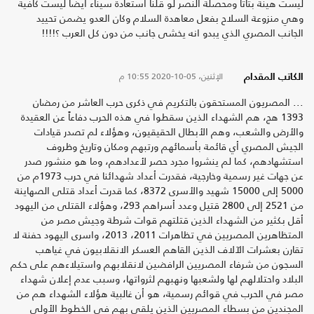
ليست هينة بتاتا ومحصلة النصر لو قلنا استعادة سيناء ايضا ليست كافية
وهي منزوعة السلاح بفعل معاهدة السلام وكان العدو يضمن تحييد
الجانب المصري الذي يبدو انه يخشى جانب من دون كل العرب ؟!!!!
الإثنين، 05-10-2020
10:55 م
الكاتب المقدام
... المصريون المستحقون بالتكريم في ذكرى حرب العاشر من رمضان
1393 هج، هم الشهداء الذين سقطوا في هذه الحرب دفاعاً عن العقيدة
والأرض والشعب، وهم الأبطال الحقيقيون، وهؤلاء لم تصدر قيادات
الجيش المصري أي قائمة بأسمائهم ورتبهم ومكان وتاريخ وظروف
استشهادهم، كما لم ينشروا مجرد حصر لأعدادهم، وما هو منشور صدر
عن جهات غير رسمية وخارجية، فقدرت أعداد شهدائنا في حرب 1973م من
5000 إلى 15000 شهيد والأسرى 8372، كما قدرت أعداد قتلى الصهاينة
من 2521 إلى 2800 قتيل وعدد أسراهم 293، وهؤلاء القتلى من اليهود
أقل بكثير من الشهداء الذين قتلتهم قوات شرطة وجيش مصر من
المتظاهرين المصريين في تظاهرات 2011، 2013، واسرى اليهود حفنة لا
تقارن بعشرات الآلاف الذين القاهم العسكر الانقلابيون في غياهب
السجون من شرفاء المصريين الرافضين لانقلابهم واستيلاءهم على حكم
البلاد واحتلالهم لها ولشعبها ونهبهم لثرواتها، وسبب عدم إعلان شهداء
مصر في الحرب في قوائم رسمية، هو أن غالبية هؤلاء الشهداء هم من
المجندين من بسطاء المصريين الذين يلقى بهم في الخطوط الأولى