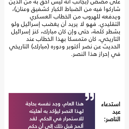
على مضض (بجانب أنه ليس أحق به من الذين
شاركوا فيه من الضباط الكبار كشفيق وعنان)،
ويدفعه للهروب من الخطاب العسكري
التقليدي. فهو لا يريد أن يغضب إسرائيل ولو
بشطر كلمة، حتى وإن كان مبارك، كنز إسرائيل
التاريخي، كان متمسكا بهذا الخطاب عند
الحديث عن نصر أكتوبر ودوره (مبارك) التاريخي
في إحراز هذا النصر.
استدعاء
هذا العام، وجد نفسه بحاجة
عبد
لهذا النصر ليؤكد به أهليته
الناصر:
للاستمرار في الحكم. لقد
ألمح قبل ذلك إلى أن حكم