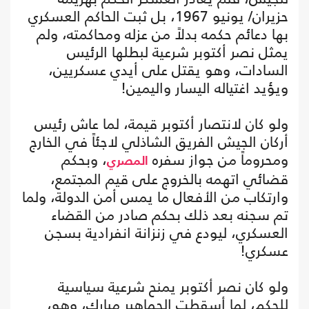
حزيران/ يونيو 1967، بل ثبت الحاكم العسكري
بها دعائم حكمه بدلاً من عزله ومحاكمته، ولم
يمثل نصر أكتوبر شرعية لبطلها الرئيس
السادات، وهو يقتل على أيدي عسكريين،
ويؤيد اغتياله اليسار واليمين!
ولو كان لانتصار أكتوبر قيمة، لما عاش رئيس
أركان الجيش الفريق الشاذلي لاجئاً في الخارج
ومحروماً من جواز سفره
، وبحكم
المصري
قضائي اتهمه بالخروج على قيم المجتمع،
وارتكاب من الأفعال ما يمس أمن الدولة، ولما
تم سجنه بعد ذلك بحكم صادر من القضاء
العسكري، ليودع في زنزانة انفرادية بسجن
عسكري!
ولو كان نصر أكتوبر يمنح شرعية سياسية
للحكم، لما أسقطت الجماهير مبارك، وهو،