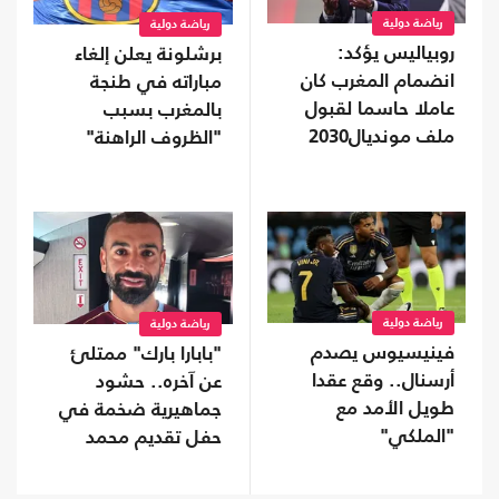
رياضة دولية
رياضة دولية
روبياليس يؤكد:
برشلونة يعلن إلغاء
انضمام المغرب كان
مباراته في طنجة
عاملا حاسما لقبول
بالمغرب بسبب
ملف مونديال2030
"الظروف الراهنة"
رياضة دولية
رياضة دولية
فينيسيوس يصدم
"بابارا بارك" ممتلئ
أرسنال.. وقع عقدا
عن آخره.. حشود
طويل الأمد مع
جماهيرية ضخمة في
"الملكي"
حفل تقديم محمد
صلاح (شاهد)