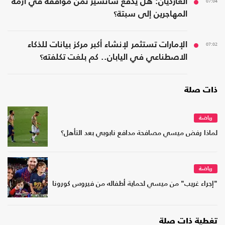
07:04
الغارديان: هل يدفع سانشيز ثمن مواقفه في أزمة
المهاجرين إلى سبتة؟
07:02
الإمارات تستثمر لإنشاء أكبر مركز بيانات للذكاء
الاصطناعي في اليابان.. كم بلغت تكلفته؟
ذات صلة
رياضة
لماذا رفض ميسي مصافحة مدافع نابوبي بعد التأهل؟
رياضة
"إجراء غريب" من ميسي لحماية أطفاله من فيروس كورونا
تغطية ذات صلة