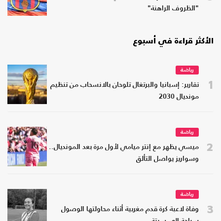
"الظروف الراهنة"
الأكثر قراءة في أسبوع
رياضة
1
تقارير: إسبانيا والبرتغال تلوحان بالانسحاب من تنظيم
مونديال 2030
رياضة
2
ميسي يظهر مع إنتر ميامي لأول مرة بعد المونديال..
وسواريز يواصل التألق
رياضة
3
وفاة لاعبة كرة قدم مغربية أثناء محاولتها الوصول