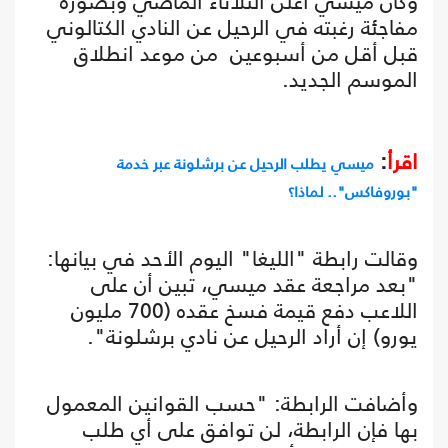
وكان ميسي أعلن الثلاثاء الماضي وبصورة
مفاجئة رغبته في الرحيل عن النادي الكتالوني
قبل أقل من أسبوعين من موعد انطلاق
الموسم الجديد.
اقرأ
:
ميسي يطلب الرحيل عن برشلونة عبر خدمة
"بوروفاكس".. لماذا؟
وقالت رابطة "الليغا" اليوم الأحد في بيانها:
"بعد مراجعة عقد ميسي، تبين أن على
اللاعب دفع قيمة فسخ عقده (700 مليون
يورو) إن أراد الرحيل عن نادي برشلونة".
وأضافت الرابطة: "حسب القوانين المعمول
بها فإن الرابطة، لن توافق على أي طلب