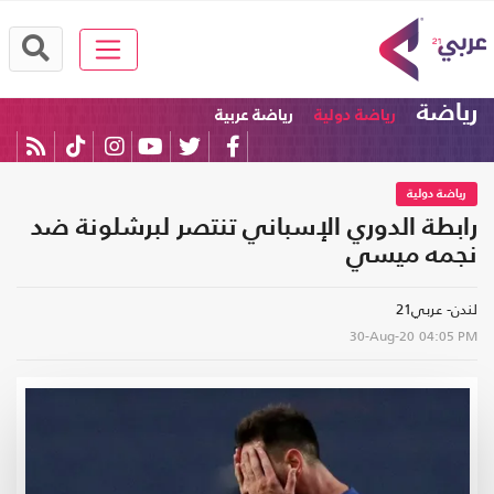
رياضة
رياضة دولية
رياضة عربية
رياضة دولية
رابطة الدوري الإسباني تنتصر لبرشلونة ضد
نجمه ميسي
لندن- عربي21
30-Aug-20
04:05 PM