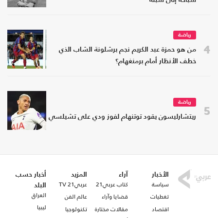
سباحة إلى سبتة
رياضة
4
من هو حمزة عبد الكريم نجم برشلونة الشاب الذي
خطف الأنظار أمام برمنغهام؟
رياضة
5
ريتشارليسون يقود توتنهام لفوز ودي على تشيلسي
الأخبار
آراء
المزيد
أخبار حسب
سياسة
كتاب عربي21
عربي21 TV
البلد
العراق
تغطيات
قضايا وآراء
عالم الفن
ليبيا
اقتصاد
مقالات مختارة
تكنولوجيا