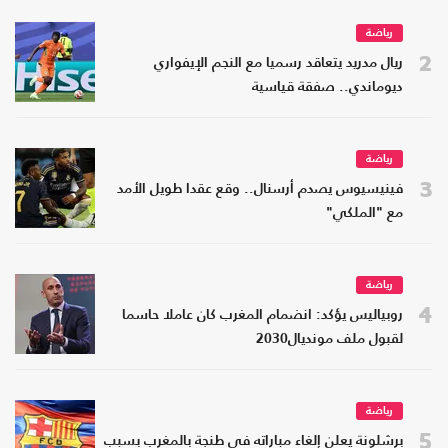
رياضة
2
ريال مدريد يتعاقد رسميا مع النجم الإيفواري
ديوماندي.. صفقة قياسية
رياضة
3
فينيسيوس يصدم أرسنال.. وقع عقدا طويل الأمد
مع "الملكي"
رياضة
4
روبياليس يؤكد: انضمام المغرب كان عاملا حاسما
لقبول ملف مونديال2030
رياضة
5
برشلونة يعلن إلغاء مباراته في طنجة بالمغرب بسبب