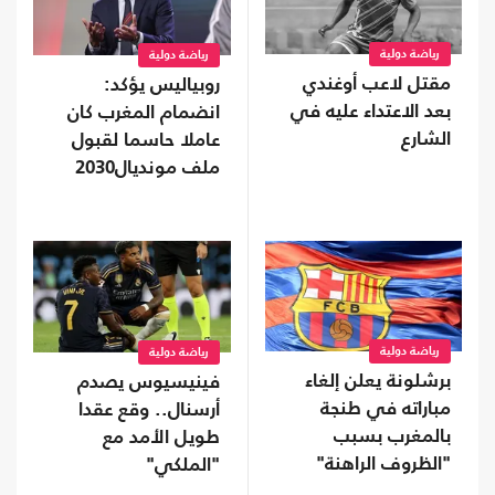
رياضة دولية
رياضة دولية
مقتل لاعب أوغندي
روبياليس يؤكد:
بعد الاعتداء عليه في
انضمام المغرب كان
الشارع
عاملا حاسما لقبول
ملف مونديال2030
رياضة دولية
رياضة دولية
برشلونة يعلن إلغاء
فينيسيوس يصدم
مباراته في طنجة
أرسنال.. وقع عقدا
بالمغرب بسبب
طويل الأمد مع
"الظروف الراهنة"
"الملكي"