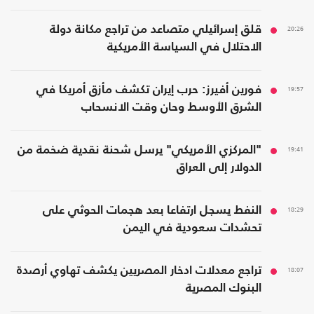
20:26
قلق إسرائيلي متصاعد من تراجع مكانة دولة
الاحتلال في السياسة الأمريكية
19:57
فورين أفيرز: حرب إيران تكشف مأزق أمريكا في
الشرق الأوسط وحان وقت الانسحاب
19:41
"المركزي الأمريكي" يرسل شحنة نقدية ضخمة من
الدولار إلى العراق
18:29
النفط يسجل ارتفاعا بعد هجمات الحوثي على
تحشدات سعودية في اليمن
18:07
تراجع معدلات ادخار المصريين يكشف تهاوي أرصدة
البنوك المصرية