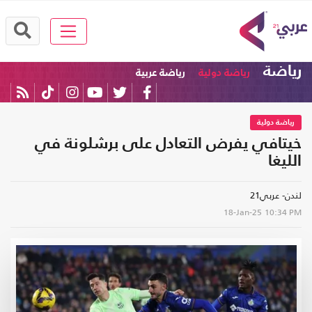
رياضة
رياضة دولية
رياضة عربية
رياضة دولية
خيتافي يفرض التعادل على برشلونة في
الليغا
لندن- عربي21
18-Jan-25
10:34 PM