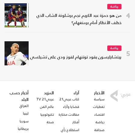
رياضة
4
من هو حمزة عبد الكريم نجم برشلونة الشاب الذي
خطف الأنظار أمام برمنغهام؟
رياضة
5
ريتشارليسون يقود توتنهام لفوز ودي على تشيلسي
الأخبار
آراء
المزيد
أخبار حسب
سياسة
كتاب عربي21
عربي21 TV
البلد
العراق
تغطيات
قضايا وآراء
عالم الفن
ليبيا
اقتصاد
مقالات مختارة
تكنولوجيا
سوريا
رياضة
أفكار
صحة
بريطانيا
صحافة
استطلاع رأي