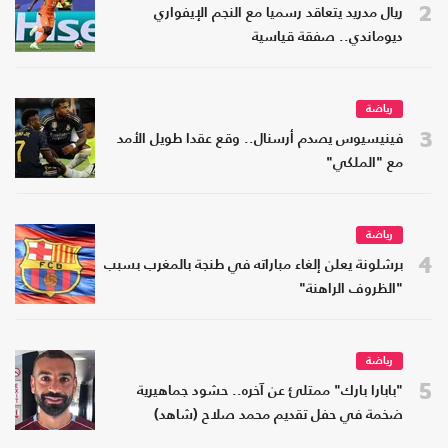
2
ريال مدريد يتعاقد رسميا مع النجم الإيفواري
ديوماندي.. صفقة قياسية
رياضة
3
فينيسيوس يصدم أرسنال.. وقع عقدا طويل الأمد
مع "الملكي"
رياضة
4
برشلونة يعلن إلغاء مباراته في طنجة بالمغرب بسبب
"الظروف الراهنة"
رياضة
5
"بابارا بارك" ممتلئ عن آخره.. حشود جماهيرية
ضخمة في حفل تقديم محمد صلاح (شاهد)