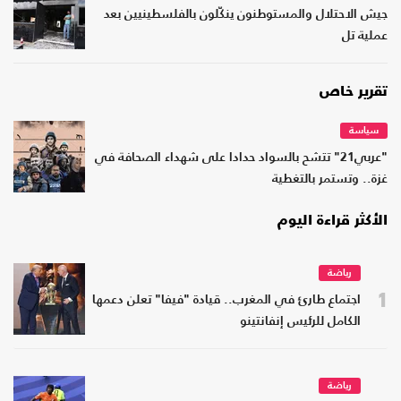
جيش الاحتلال والمستوطنون ينكّلون بالفلسطينيين بعد
عملية تل
تقرير خاص
سياسة
"عربي21" تتشح بالسواد حدادا على شهداء الصحافة في
غزة.. وتستمر بالتغطية
الأكثر قراءة اليوم
رياضة
1
اجتماع طارئ في المغرب.. قيادة "فيفا" تعلن دعمها
الكامل للرئيس إنفانتينو
رياضة