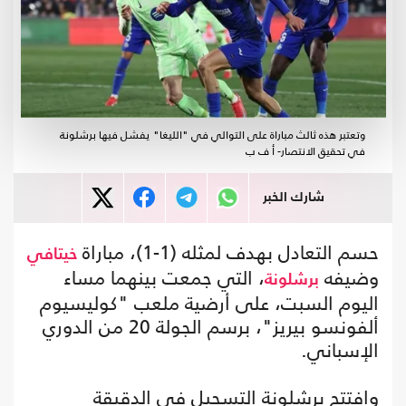
وتعتبر هذه ثالث مباراة على التوالي في "الليغا" يفشل فيها برشلونة
في تحقيق الانتصار- أ ف ب
شارك الخبر
حسم التعادل بهدف لمثله (1-1)، مباراة
خيتافي
وضيفه
، التي جمعت بينهما مساء
برشلونة
اليوم السبت، على أرضية ملعب "كوليسيوم
ألفونسو بيريز"، برسم الجولة 20 من الدوري
الإسباني.
وافتتح برشلونة التسجيل في الدقيقة