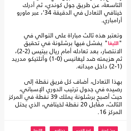
التاسعة، عن طريق جول كوندي، ثم أدرك
خيتافي التعادل في الدقيقة 34'، عبر ماورو
أرامباري.
وتعتبر هذه ثالث مباراة على التوالي في
"
" يفشل فيها برشلونة في تحقيق
الليغا
الانتصار، بعد تعادله أمام ريال بيتيس (2-2)،
ثم هزيمته ضد ليغانيس (0-1) وأتلتيكو مدريد
(1-2) داخل ميدانه.
بهذا التعادل، أضاف كل فريق نقطة إلى
رصيده في جدول ترتيب الدوري الإسباني،
حيث أصبح برشلونة يملك 39 نقطة في المركز
الثالث، مقابل 20 نقطة لخيتافي، الذي يحتل
المركز 16.
برشلونة
كرة القدم
خيتافي
الليغا