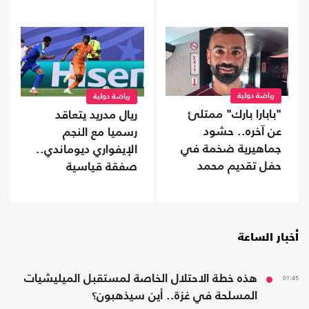
رياضة دولية
رياضة دولية
"بابارا بارك" ممتلئ
ريال مدريد يتعاقد
عن آخره.. حشود
رسميا مع النجم
جماهيرية ضخمة في
الإيفواري ديوماندي..
حفل تقديم محمد
صفقة قياسية
صلاح (شاهد)
أخبار الساعة
01:45
هذه خطة الاحتلال الخاصة لمستقبل الميليشيات
المسلحة في غزة.. أين سيذهبون؟