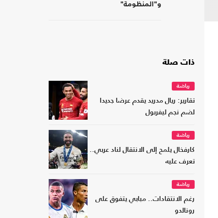
و"المنظومة"
ذات صلة
رياضة
تقارير: ريال مدريد يقدم عرضا جديدا
لضم نجم ليفربول
رياضة
كارفخال يلمح إلى الانتقال لناد عربي..
تعرف عليه
رياضة
رغم الانتقادات.. مبابي يتفوق على
رونالدو