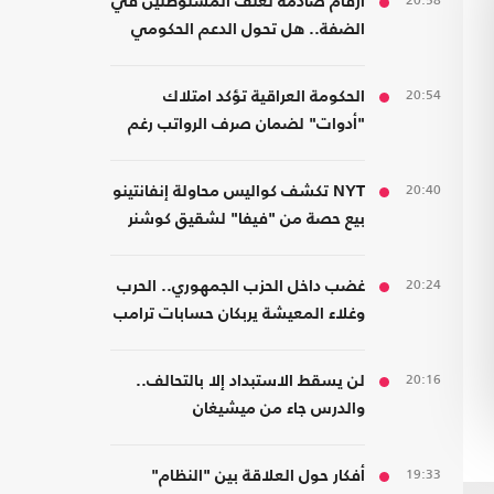
20:58
أرقام صادمة لعنف المستوطنين في
الضفة.. هل تحول الدعم الحكومي
إلى غطاء رسمي؟
20:54
الحكومة العراقية تؤكد امتلاك
"أدوات" لضمان صرف الرواتب رغم
الضغوط المالية
20:40
NYT تكشف كواليس محاولة إنفانتينو
بيع حصة من "فيفا" لشقيق كوشنر
20:24
غضب داخل الحزب الجمهوري.. الحرب
وغلاء المعيشة يربكان حسابات ترامب
20:16
لن يسقط الاستبداد إلا بالتحالف..
والدرس جاء من ميشيغان
19:33
أفكار حول العلاقة بين "النظام"