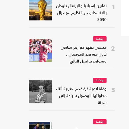
1
تقارير: إسبانيا والبرتغال تلوحان
بالانسحاب من تنظيم مونديال
2030
رياضة
2
ميسي يظهر مع إنتر ميامي
لأول مرة بعد المونديال..
وسواريز يواصل التألق
رياضة
3
وفاة لاعبة كرة قدم مغربية أثناء
محاولتها الوصول سباحة إلى
سبتة
رياضة