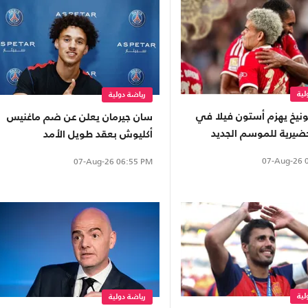
لية
رياضة دولية
ونيخ يهزم أستون فيلا في
سان جيرمان يعلن عن ضم ماغنيس
حضيرية للموسم الجديد
أكليوش بعقد طويل الأمد
07-Aug-26
0
07-Aug-26
06:55 PM
لية
رياضة دولية