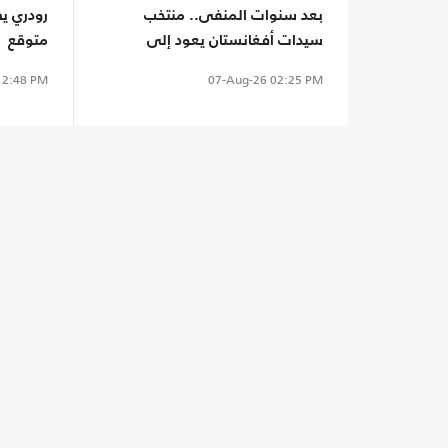
بعد سنوات المنفى.. منتخب
رودري يص
سيدات أفغانستان يعود إلى
متوقع
الملاعب من بوابة "فيفا"
2:48 PM
07-Aug-26
02:25 PM