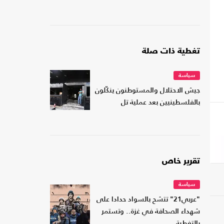
تغطية ذات صلة
سياسة
جيش الاحتلال والمستوطنون ينكّلون
بالفلسطينيين بعد عملية تل
تقرير خاص
سياسة
"عربي21" تتشح بالسواد حدادا على
شهداء الصحافة في غزة.. وتستمر
بالتغطية