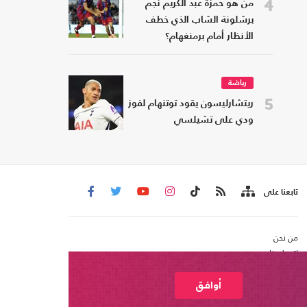
4
من هو حمزة عبد الكريم نجم
برشلونة الشاب الذي خطف
الأنظار أمام برمنغهام؟
رياضة
5
ريتشارليسون يقود توتنهام لفوز
ودي على تشيلسي
تابعنا على
من نحن
اتصل بنا
شروط الاستخدام
عربي21 ، جميع الحقوق محفوظة @ 2020
أوافق