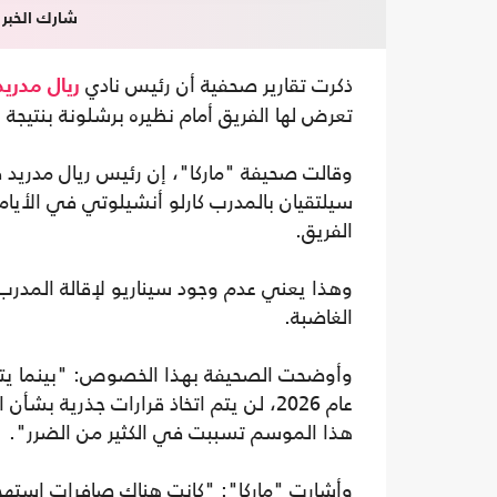
شارك الخبر
ذكرت تقارير صحفية أن رئيس نادي
ريال مدريد
تعرض لها الفريق أمام نظيره برشلونة بنتيجة "5-2"، في لقاء كلاسيكو السوبر الإسباني لكرة القد
وقالت صحيفة "ماركا"، إن رئيس ريال مدريد فل
سيلتقيان بالمدرب كارلو أنشيلوتي في الأيام
الفريق.
وهذا يعني عدم وجود سيناريو لإقالة المدرب ك
الغاضبة.
وأوضحت الصحيفة بهذا الخصوص: "بينما يتم
عام 2026، لن يتم اتخاذ قرارات جذرية
هذا الموسم تسببت في الكثير من الضرر".
وأشارت "ماركا": "كانت هناك صافرات استهجا