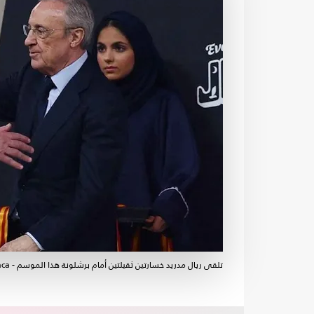
تلقى ريال مدريد خسارتين ثقيلتين أمام برشلونة هذا الموسم - maca / إكس