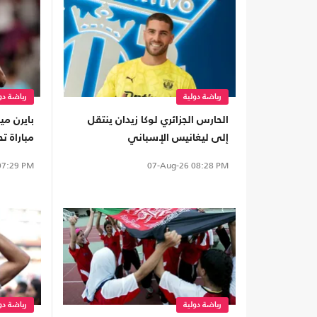
رياضة دولية
رياضة دو
الحارس الجزائري لوكا زيدان ينتقل
بايرن مي
إلى ليغانيس الإسباني
مباراة ت
7:29 PM
07-Aug-26
08:28 PM
رياضة دولية
رياضة دو