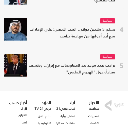
هذه ملامحها
سياسة
4
تسلم 5 ملايين دولار.. البيت الأبيض: على الإمارات
منع أحد أدواتها من مهاجمة ترامب
سياسة
5
ترامب يحدد موعد بدء المفاوضات مع إيران.. ويكشف
مفاجأة حول "الهجوم الملغي"
الأخبار
آراء
المزيد
أخبار حسب
سياسة
كتاب عربي21
عربي21 TV
البلد
العراق
تغطيات
قضايا وآراء
عالم الفن
ليبيا
اقتصاد
مقالات مختارة
تكنولوجيا