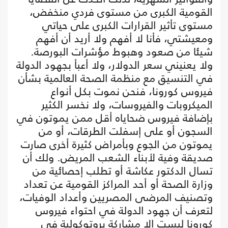
القومية الكبرى من مستوى فردي منخفض،
مستوى تأثير القرارات الكبرى على حياتي
ومعيشتي، فأنا لا أفهم ولا أريد أن أفهم
شيئا من صعود وهبوط مؤشرات البورصة.
ولا يعنيني سعر الدولار، ولا أعبأ بجهود الدولة
في التنسيق مع منظمة الصحة العالمية بشأن
فيروس كورونا، فنحن نموت بكل أنواع
الميكروبات والفيروسات، ولا نخسر الكثير
بإضافة فيروس ضحاياه أقل ممن يموتون في
السجون أو على إسفلت الطرقات، أو من
يموتون من الجوع وبأمراض كثيرة أخرى صارت
صديقة وفية لأبناء الشعب المريض. ولك أن
تسال الدكتور عكاشة أو تطلب إحصائية من
وزارة الصحة أو أحد المراكز القومية عن تعداد
وتصنيف المرضى المصريين وأعداد الوفيات،
لتعرف أن جهود الدولة في احتواء فيروس
كورونا ليست إلا مشاركة بروتوكولية في