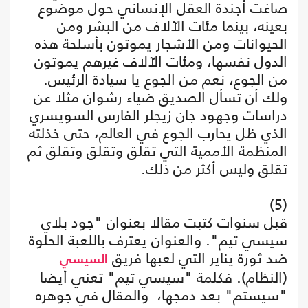
صاغت أجندة العقل الإنساني حول موضوع
بعينه، بينما مئات الآلاف من البشر ومن
الحيوانات ومن الأشجار يموتون بأسلحة هذه
الدول نفسها، ومئات الآلاف غيرهم يموتون
من الجوع، نعم من الجوع يا سيادة الرئيس.
ولك أن تسأل الصديق ضياء رشوان مثلا عن
دراسات وجهود جان زيجلر الفارس السويسري
الذي ظل يحارب الجوع في العالم، حتى خذلته
المنظمة الأممية التي تقلق وتقلق وتقلق ثم
تقلق وليس أكثر من ذلك.
(5)
قبل سنوات كتبت مقالا بعنوان "جود بلاي
سيسي تيم". والعنوان يعترف باللعبة الحلوة
ضد ثورة يناير التي لعبها فريق
السيسي
(النظام). فكلمة "سيسي تيم" تعني أيضا
"سيستم" بعد دمجها، والمقال في جوهره