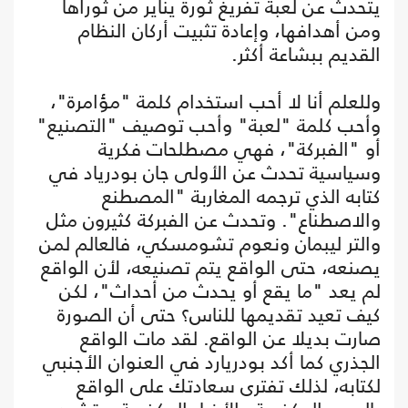
يتحدث عن لعبة تفريغ ثورة يناير من ثوراها
ومن أهدافها، وإعادة تثبيت أركان النظام
القديم ببشاعة أكثر.
وللعلم أنا لا أحب استخدام كلمة "مؤامرة"،
وأحب كلمة "لعبة" وأحب توصيف "التصنيع"
أو "الفبركة"، فهي مصطلحات فكرية
وسياسية تحدث عن الأولى جان بودرياد في
كتابه الذي ترجمه المغاربة "المصطنع
والاصطناع". وتحدث عن الفبركة كثيرون مثل
والتر ليبمان ونعوم تشومسكي، فالعالم لمن
يصنعه، حتى الواقع يتم تصنيعه، لأن الواقع
لم يعد "ما يقع أو يحدث من أحداث"، لكن
كيف تعيد تقديمها للناس؟ حتى أن الصورة
صارت بديلا عن الواقع. لقد مات الواقع
الجذري كما أكد بودريارد في العنوان الأجنبي
لكتابه، لذلك تفترى سعادتك على الواقع