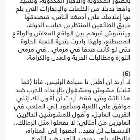
بالصور المكذوبة والأخبار المكذوبة، وتشيد
واقعا بديلا من الكلمات والإنجازات التي يلح
بها إعلامك على أدمغة الناس، فيصدقها
فريق الطائعين المنتظرين حبايب الدولة،
ويتشوش غيرهم بين الواقع المعاش والواقع
المصطنع، ولهذا بادرت بتحية اللعبة الحلوة
حتى لو كانت هدفا في مرماي.. في مرمى
الثورة ومطالبات الحرية والعدل والكرامة.
(6)
لا أريد ان أطيل يا سيادة الرئيس، فأنا (كما
قلت) مشوش ومشغول بالإعداد للحرب ضد
هذا التشوش، فقط أردت أن أقول لك إنني
موافق على اللعبة وسأعود إلى الملعب في
القريب العاجل، وأقول للمشوشين الحائرين
العاجزين من أمثالي: لا تفعلوا مثل الزمالك..
الانسحاب لن يفيد.. اذهبوا إلى المباراة،
فالنظام يلعب ويجيد اللعب ضد الثورة