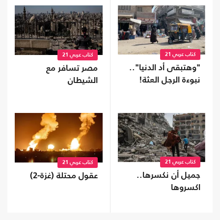
كتاب عربي 21
كتاب عربي 21
"وهتبقى أد الدنيا"..
مصر تسافر مع
نبوءة الرجل العثة!
الشيطان
كتاب عربي 21
كتاب عربي 21
جميل أن نكسرها..
عقول محتلة (غزة-2)
اكسروها