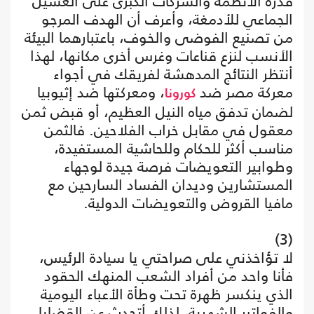
قدرة الأنظمة والشركات الكبرى على الغسيل
الجماعي للأدمغة، وأعرف أن الهدف المرجو
من تصنيع الفوضى والخوف، باعتبارهما البيئة
الأنسب لنزع قناعات وغرس أخرى مكانها، لهذا
أنتظر النتائج المدهشة لفريقك في أجواء
معركة مصر ضد
، ومعركتها ضد إثيوبيا
كورونا
لضمان تدفق مياه النيل العظيم، أو قبض ثمن
معقول في مقابل خراب الفلاحين. فالثمن
مناسب أكثر للحكام وللحاشية المستفيدة،
وطوابير التعويضات فرصة جيدة لوجهاء
المستشارين وديدان الفساد السارحين مع
مافيا القروض والتعويضات الدولية.
(3)
لا تؤاخذني على صراحتي يا سيادة الرئيس،
فأنا واحد من أفراد الشعب المنهك الحقود
الذي ينكسر ظهرة تحت وطأة الأعباء اليومية
والفواتير الشهرية، لذلك أتحدث عن القضايا