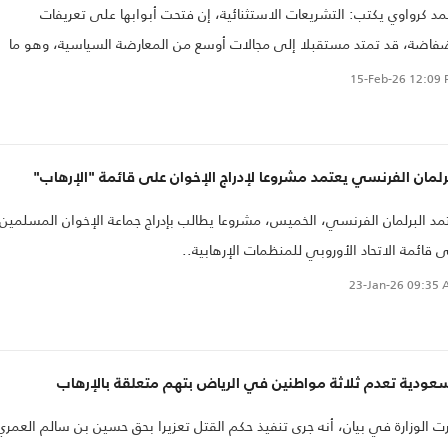
د كرواوي يكتب: التشريعات الاستثنائية، إن فتحت أبوابها على تعريفات
اضة، قد تمتد مستقبلا إلى مجالات أوسع من المعارضة السياسية، وهو ما
ل من مهمة المحكمة حماية الحدود التعريفية، لا الدخول في تقديرات السلطة
15-Feb-26
12:09 
نفيذية
رلمان الفرنسي يعتمد مشروعا لإدراج الإخوان على قائمة "الإرهاب"
مد البرلمان الفرنسي، الخميس، مشروعا يطالب بإدراج جماعة الإخوان المسلمين
 قائمة الاتحاد الأوروبي للمنظمات الإرهابية..
23-Jan-26
09:35 
عودية تعدم ثلاثة مواطنين في الرياض بتهم متعلقة بالإرهاب
ت الوزارة في بيان، أنه جرى تنفيذ حكم القتل تعزيرا بحق حسين بن سالم العمري