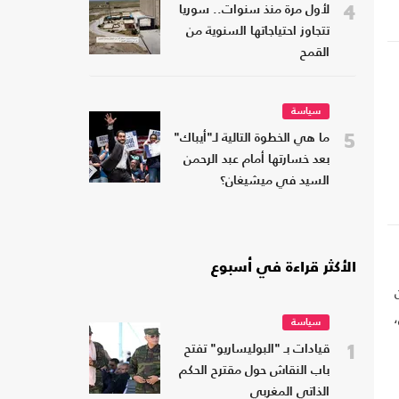
4
لأول مرة منذ سنوات.. سوريا
تتجاوز احتياجاتها السنوية من
القمح
سياسة
5
ما هي الخطوة التالية لـ"أيباك"
بعد خسارتها أمام عبد الرحمن
السيد في ميشيغان؟
الأكثر قراءة في أسبوع
سياسة
1
قيادات بـ "البوليساريو" تفتح
باب النقاش حول مقترح الحكم
الذاتي المغربي