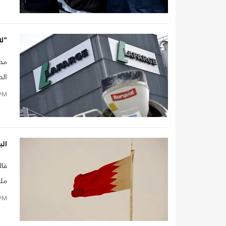
أعض
"لا
محك
الص
PM
البح
قال
ملك
أو 
PM
يست