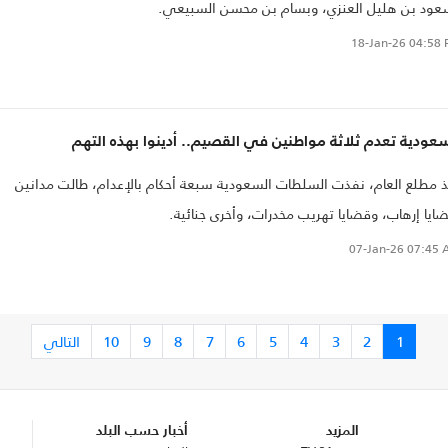
ود بن هليل العنزي، وبسام بن محسن السبيعي.
18-Jan-26
04:58 
عودية تعدم ثلاثة مواطنين في القصيم.. أدينوا بهذه التهم
 مطلع العام، نفذت السلطات السعودية سبعة أحكام بالإعدام، طالت مدانين
ايا إرهاب، وقضايا تهريب مخدرات، وأخرى جنائية.
07-Jan-26
07:45 
1
2
3
4
5
6
7
8
9
10
التالي
المزيد
أخبار حسب البلد