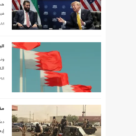
هذه
فيم
AM
البحر
ونق
لجر
PM
الب
محظ
مقال في FP: على
دعا
إره