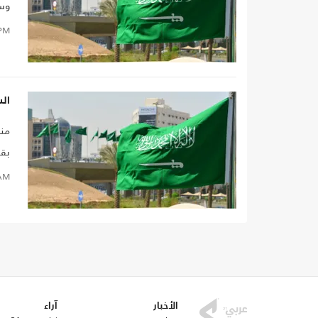
وسع
PM
الس
منذ
بقض
AM
الأخبار
آراء