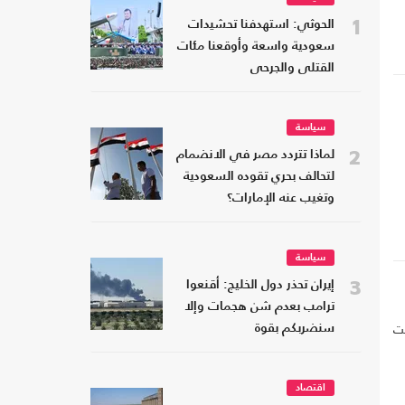
1
الحوثي: استهدفنا تحشيدات
سعودية واسعة وأوقعنا مئات
القتلى والجرحى
سياسة
2
لماذا تتردد مصر في الانضمام
لتحالف بحري تقوده السعودية
،
وتغيب عنه الإمارات؟
سياسة
3
إيران تحذر دول الخليج: أقنعوا
ترامب بعدم شن هجمات وإلا
هت
سنضربكم بقوة
اقتصاد