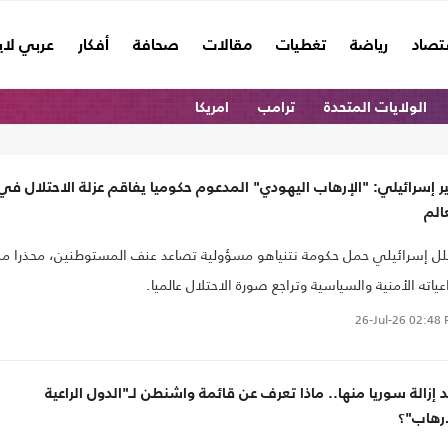
تصاد
رياضة
تغطيات
مقالات
صحافة
أفكار
عربي لا
الولايات المتحدة
ترامب
امريكا
ر إسرائيلي: "الإرهاب اليهودي" المدعوم حكوميا يفاقم عزلة الاحتلال في
الم
ل إسرائيلي حمل حكومة نتنياهو مسؤولية تصاعد عنف المستوطنين، محذرا م
عياته الأمنية والسياسية وتراجع صورة الاحتلال عالميا.
26-Jul-26
02:48 
 إزالة سوريا منها.. ماذا تعرف عن قائمة واشنطن لـ"الدول الراعية
إرهاب"؟