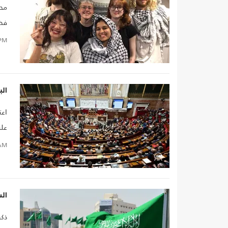
محم
فضف
يجع
PM
الت
الب
اعت
على
AM
الس
ذكر