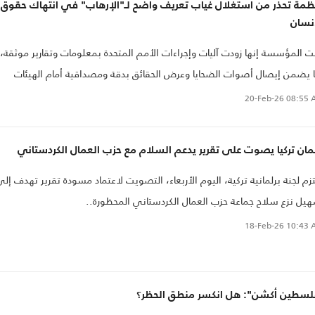
ظمة تحذر من استغلال غياب تعريف واضح لـ"الإرهاب" في انتهاك حقوق
إنسان
ت المؤسسة إنها زودت آليات وإجراءات الأمم المتحدة بمعلومات وتقارير موثقة،
 يضمن إيصال أصوات الضحايا وعرض الحقائق بدقة ومصداقية أمام الهيئات
عنية.
20-Feb-26
08:55 
مان تركيا يصوت على تقرير يدعم السلام مع حزب العمال الكردستاني
زم لجنة برلمانية تركية، اليوم الأربعاء، التصويت لاعتماد مسودة تقرير تهدف إل
يل نزع سلاح جماعة حزب العمال الكردستاني المحظورة..
18-Feb-26
10:43 
لسطين أكشن": هل انكسر منطق الحظر؟