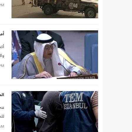
PM
أمي
أكد
مته
PM
وإث
السلط
في 
للم
الص
AM