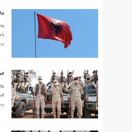
ولي
برل
واف
راع
الل
PM
الح
طال
الس
PM