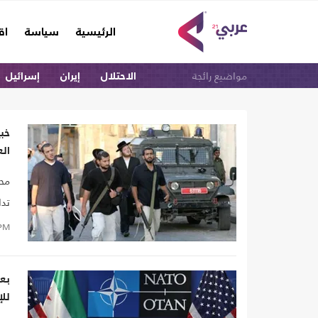
(current)
الرئيسية
سياسة
اق
مواضيع رائجة
الاحتلال
إيران
إسرائيل
خبي
الع
محل
تدا
PM
بعد
لل