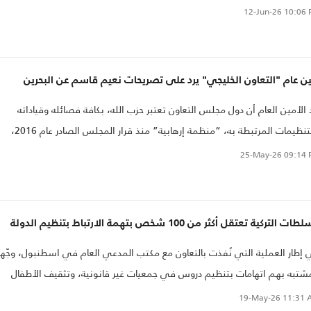
12-Jun-26
10:06 
ن عام "التعاون الخليجي" يرد على تصريحات نعيم قاسم عن البحرين
 الأمين العام أن دول مجلس التعاون تعتبر حزب الله، بكافة فصائله وقياداته
والتنظيمات المرتبطة به، “منظمة إرهابية” منذ قرار المجلس الصادر عام 2016،
ماً الحزب بالضلوع في تجنيد شبان من دول الخليج، وتهريب الأسلحة والمتفجرات
25-May-26
09:14 
ارة الفتن والتحريض على العنف والفوضى.
ات التركية تعتقل أكثر من 100 شخص بتهمة الارتباط بتنظيم الدولة
إطار العملية التي نُفذت بالتعاون مع مكتب المدعي العام في اسطنبول، وجّ
شتبه بهم اتهامات بتنظيم دروس في جمعيات غير قانونية، وتثقيف الأطفال
غار بأيديولوجية "الدولة الإسلامية" وجمع الأموال للتنظيم والسعي لتجنيد
19-May-26
11:31 