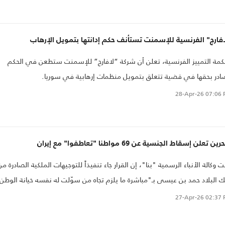
اء جدد.
فارج" الفرنسية للإسمنت تستأنف حكم إدانتها بتمويل الإرهاب
مة التمييز الفرنسية، تعلن أن شركة “لافارج” للإسمنت ستطعن في الحكم
ادر بحقها في قضية تتعلق بتمويل منظمات إرهابية في سوريا.
28-Apr-26
07:06 
رين تعلن إسقاط الجنسية عن 69 مواطنا "تعاطفوا" مع إيران
ت وكالة الأنباء الرسمية "بنا"، إن القرار جاء تنفيذاً للتوجيهات الملكية الصادرة من
 البلاد حمد بن عيسى بـ"مباشرة ما يلزم تجاه من سوّلت له نفسه خيانة الوطن،
المساس بأمنه واستقراره، والنظر في من استحق المواطنة البحرينية ومن لا
27-Apr-26
02:37 
حقها، والتزاماً بتكليف صاحب السمو الملكي الأمير سلمان بن حمد آل خليفة