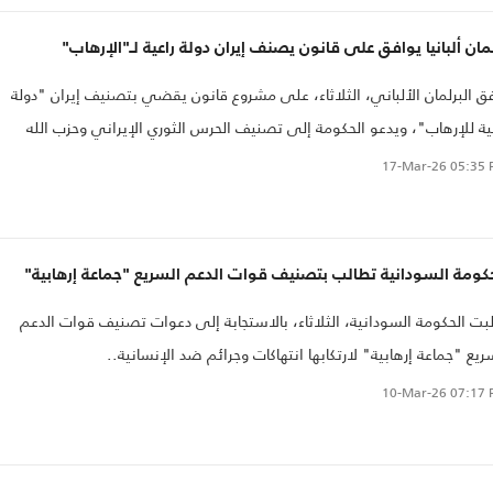
 العهد رئيس مجلس الوزراء".
مان ألبانيا يوافق على قانون يصنف إيران دولة راعية لـ"الإرهاب"
ق البرلمان الألباني، الثلاثاء، على مشروع قانون يقضي بتصنيف إيران "دولة
ية للإرهاب"، ويدعو الحكومة إلى تصنيف الحرس الثوري الإيراني وحزب الله
بناني "منظمتين إرهابيتين"..
17-Mar-26
05:35 
كومة السودانية تطالب بتصنيف قوات الدعم السريع "جماعة إرهابية"
بت الحكومة السودانية، الثلاثاء، بالاستجابة إلى دعوات تصنيف قوات الدعم
ريع "جماعة إرهابية" لارتكابها انتهاكات وجرائم ضد الإنسانية..
10-Mar-26
07:17 