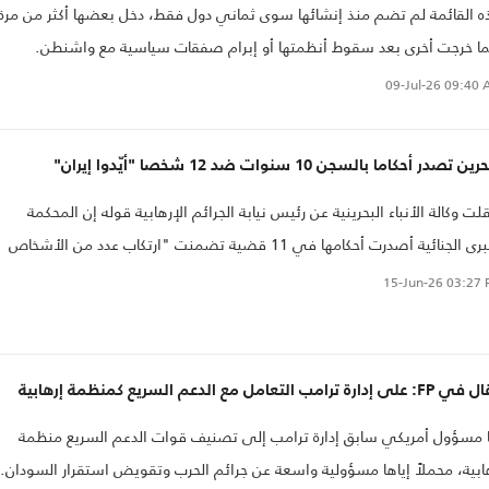
 القائمة لم تضم منذ إنشائها سوى ثماني دول فقط، دخل بعضها أكثر من مرة
ا خرجت أخرى بعد سقوط أنظمتها أو إبرام صفقات سياسية مع واشنطن.
09-Jul-26
09:40 
ين تصدر أحكاما بالسجن 10 سنوات ضد 12 شخصا "أيّدوا إيران"
لت وكالة الأنباء البحرينية عن رئيس نيابة الجرائم الإرهابية قوله إن المحكمة
الكبرى الجنائية أصدرت أحكامها في 11 قضية تضمنت "ارتكاب عدد من الأشخاص
ائم تأييد وتشجيع وتحبيذ الاعتداءات الإيرانية الإرهابية الآثمة على مملكة
15-Jun-26
03:27 
حرين"، إضافة إلى الحصول على بيانات حيوية محظورة وإذاعتها، وتصوير أماكن
ور تصويرها.
 إدارة ترامب التعامل مع الدعم السريع كمنظمة إرهابية
 مسؤول أمريكي سابق إدارة ترامب إلى تصنيف قوات الدعم السريع منظمة
ابية، محملاً إياها مسؤولية واسعة عن جرائم الحرب وتقويض استقرار السودان.