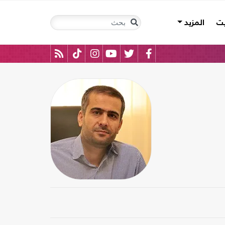
يت
المزيد