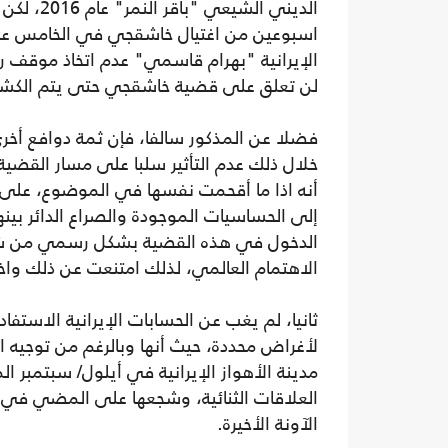
الديني ال
اسبوعين من اغتيال خاشقجي في الخامس عشر م
الإيرانية "بهرام قاسمي" عدم اتخاذ موقف ر
لن تعلق على قضية خاشقجي حتى يتم الكشف
فضلا عن المذكور سالفا، فإن ثمة دوافع أخرى
خلال ذلك عدم التأثير سلبا على مسار القضية،
أنه اذا ما أقحمت نفسها في الموضوع، على ا
إلى الحساسيات الموجودة والصراع الدائر بينه
الدخول في هذه القضية بشكل رسمي من شأنه
الاهتمام العالمي، لذلك امتنعت عن ذلك واخ
ثانيا، لم يغب عن الحسابات الإيرانية الاست
لأغراض محددة، حيث أنها وبالرغم من توجيه 
مدينة الأهواز الإيرانية في أيلول/ سبتمبر ال
العلاقات الثنائية، وشجعها على المضي في ذ
الآونة الأخيرة.