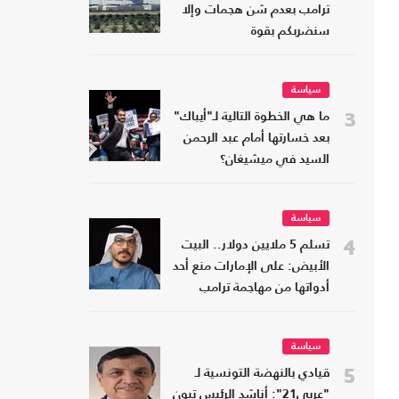
ترامب بعدم شن هجمات وإلا
سنضربكم بقوة
سياسة
3
ما هي الخطوة التالية لـ"أيباك"
بعد خسارتها أمام عبد الرحمن
السيد في ميشيغان؟
سياسة
4
تسلم 5 ملايين دولار.. البيت
الأبيض: على الإمارات منع أحد
أدواتها من مهاجمة ترامب
سياسة
5
قيادي بالنهضة التونسية لـ
"عربي21": أناشد الرئيس تبون