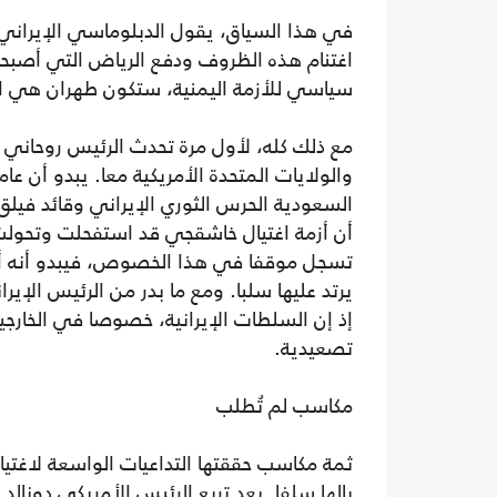
في هذا السياق، يقول الدبلوماسي الإيراني 
اغتنام هذه الظروف ودفع الرياض التي أص
سياسي للأزمة اليمنية، ستكون طهران هي ا
مع ذلك كله، لأول مرة تحدث الرئيس روحاني
والولايات المتحدة الأمريكية معا. يبدو أن ع
السعودية الحرس الثوري الإيراني وقائد فيل
أن أزمة اغتيال خاشقجي قد استفحلت وتحولت 
تسجل موقفا في هذا الخصوص، فيبدو أنه أصب
يرتد عليها سلبا. ومع ما بدر من الرئيس الإير
إذ إن السلطات الإيرانية، خصوصا في الخارجي
تصعيدية.
مكاسب لم تُطلب
ثمة مكاسب حققتها التداعيات الواسعة لاغتي
بالها سلفا. بعد تربع الرئيس الأمريكي دونالد