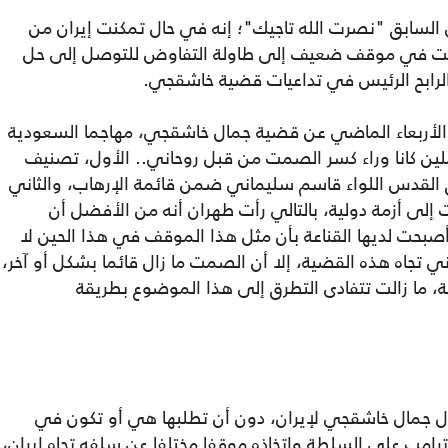
السابق "نصرت الله تاجيك"؛ إنه في حال تمكنت إيران من
بحت في موقف ضعيف إلى طاولة التفاوض للتوصل إلى حل
لرابح الرئيس في تداعيات قضية خاشقجي.
 الأربعاء الماضي عن قضية جمال خاشقجي، مهاجما السعودية
املين كانا وراء كسر الصمت من قبل روحاني.. الأول، تصنيف
ق القدس اللواء قاسم سليماني ضمن قائمة الإرهاب، والثاني
إلى أزمة دولية، بالتالي رأت طهران أنه من الأفضل أن
حت لديها القناعة بأن مثل هذا الموقف في هذا الحين لا
اني تجاه هذه القضية، إلا أن الصمت ما زال قائما بشكل أو آخر،
ة، ما زالت تتفادى التطرق إلى هذا الموضوع بطريقة
ال جمال خاشقجي لإيران، دون أن تطلبها هي أو تكون في
 ترامب على السلطة واتخاذه موقفا مختلفا عن سلفه تجاه إيران،