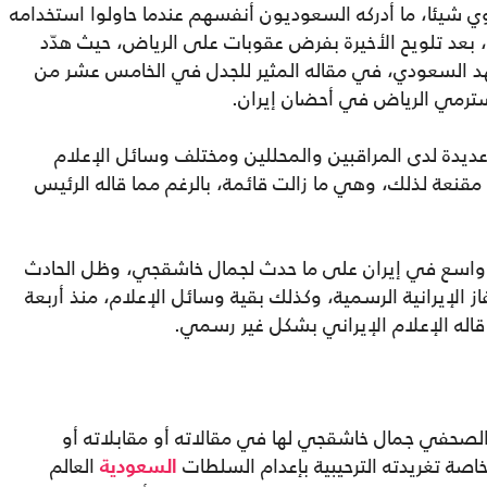
ي شيئا، ما أدركه السعوديون أنفسهم عندما حاولوا استخدامه
 بعد تلويح الأخيرة بفرض عقوبات على الرياض، حيث هدّد
د السعودي، في مقاله المثير للجدل في الخامس عشر من
 سترمي الرياض في أحضان إيران.
ديدة لدى المراقبين والمحللين ومختلف وسائل الإعلام
 مقنعة لذلك، وهي ما زالت قائمة، بالرغم مما قاله الرئيس
 واسع في إيران على ما حدث لجمال خاشقجي، وظل الحادث
ز الإيرانية الرسمية، وكذلك بقية وسائل الإعلام، منذ أربعة
 قاله الإعلام الإيراني بشكل غير رسمي.
 الصحفي جمال خاشقجي لها في مقالاته أو مقابلاته أو
صة تغريدته الترحيبية بإعدام السلطات
العالم
السعودية