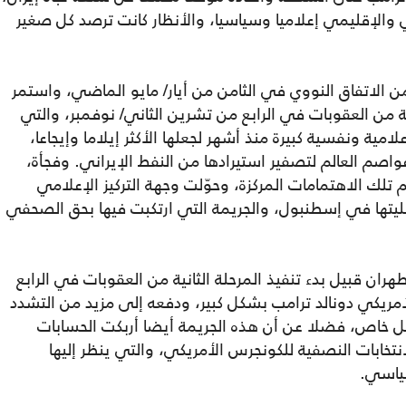
 والإقليمي إعلاميا وسياسيا، والأنظار كانت ترصد كل صغير
من الاتفاق النووي في الثامن من أيار/ مايو الماضي، واستمر
نية من العقوبات في الرابع من تشرين الثاني/ نوفمبر، والتي
امية ونفسية كبيرة منذ أشهر لجعلها الأكثر إيلاما وإيجاعا،
م العالم لتصفير استيرادها من النفط الإيراني. وفجأة،
لك الاهتمامات المركزة، وحوّلت وجهة التركيز الإعلامي
ليتها في إسطنبول، والجريمة التي ارتكبت فيها بحق الصحفي
هران قبيل بدء تنفيذ المرحلة الثانية من العقوبات في الرابع
لأمريكي دونالد ترامب بشكل كبير، ودفعه إلى مزيد من التشدد
 خاص، فضلا عن أن هذه الجريمة أيضا أربكت الحسابات
انتخابات النصفية للكونجرس الأمريكي، والتي ينظر إليها
سياسي.