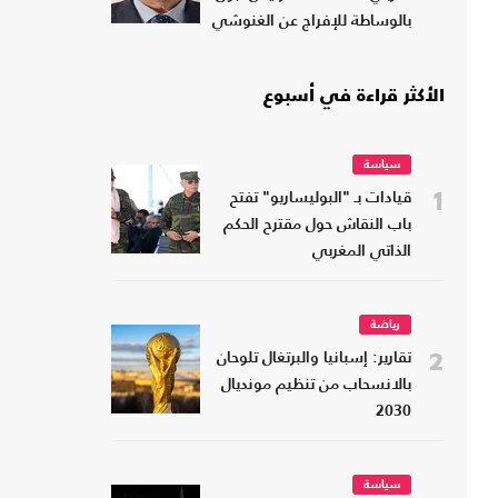
بالوساطة للإفراج عن الغنوشي
الأكثر قراءة في أسبوع
سياسة
1
قيادات بـ "البوليساريو" تفتح
باب النقاش حول مقترح الحكم
الذاتي المغربي
رياضة
2
تقارير: إسبانيا والبرتغال تلوحان
بالانسحاب من تنظيم مونديال
2030
سياسة