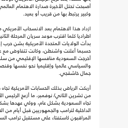
أصبحت تحتل الأخيرة صدارة الاهتمام العالمي
وكبير يرتبط بها من قريب أو بعيد.
ازداد هذا الاهتمام بعد الانسحاب الأمريكي 
اطراديا كلما اقترب موعد سريان المرحلة الثا
بدأت الولايات المتحدة الأمريكية بشن حرب إعل
حسبما أعلنت واشنطن، وكانت تتفاوض مع عواص
أخرجت السعودية منافسها الإقليمي من سلم ت
والسياسي عالميا وإقليميا نحو نفسها وقنص
جمال خاشقجي.
أربكت الرياض بذلك الحسابات الأمريكية تجاه ط
من تشرين الثاني/ نوفمبر، ما أزعج الرئيس ا
تجاه السعودية بشكل عام، وولي عهدها بشكل
الداخلية لترامب والجمهوريين قبل أيام من ال
المراقبون كاستفتاء على مستقبل ترامب ال