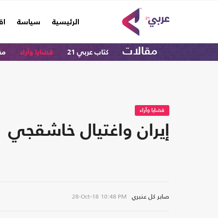
(current)
الرئيسية
سياسة
اق
مقالات
كتاب عربي 21
قضايا وآراء
مق
قضايا وآراء
إيران واغتيال خاشقجي
صابر كل عنبري
28-Oct-18
10:48 PM