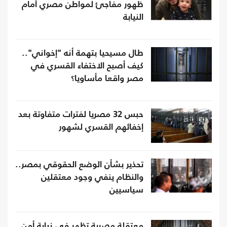
ظهور مفاجئ لمواطن مصري أمام
النيابة
طال مسيحيا بتهمة أنه "إخواني"..
كيف أصبح الاختفاء القسري في
مصر واقعا مأساويا؟
حبس 32 مصريا لفترات متفاوتة بعد
إخفائهم القسري لشهور
تحذير بشأن الوضع الحقوقي بمصر..
والنظام ينفي وجود معتقلين
سياسيين
معتقلة مصرية تظهر في نيابة أمن