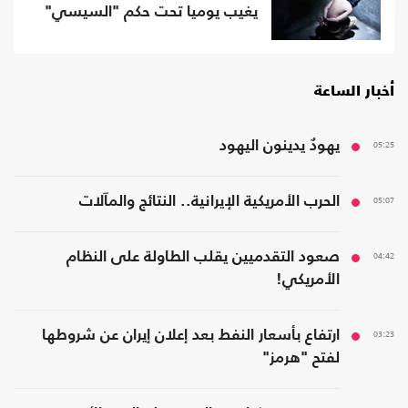
يغيب يوميا تحت حكم "السيسي"
أخبار الساعة
05:25
يهودٌ يدينون اليهود
05:07
الحرب الأمريكية الإيرانية.. النتائج والمآلات
04:42
صعود التقدميين يقلب الطاولة على النظام
الأمريكي!
03:23
ارتفاع بأسعار النفط بعد إعلان إيران عن شروطها
لفتح "هرمز"