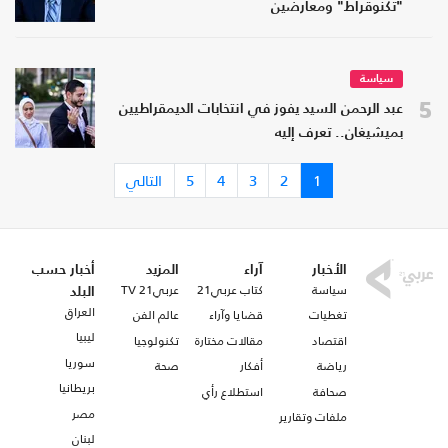
"تكنوقراط" ومعارضين
سياسة
5
عبد الرحمن السيد يفوز في انتخابات الديمقراطيين
بميشيغان.. تعرف إليه
1
2
3
4
5
التالي
الأخبار
آراء
المزيد
أخبار حسب
سياسة
كتاب عربي21
عربي21 TV
البلد
العراق
تغطيات
قضايا وآراء
عالم الفن
ليبيا
اقتصاد
مقالات مختارة
تكنولوجيا
سوريا
رياضة
أفكار
صحة
بريطانيا
صحافة
استطلاع رأي
مصر
ملفات وتقارير
لبنان