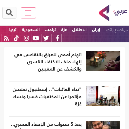
مواضيع رائجة
إيران
الاحتلال
غزة
ترامب
السعودية
تركيا
اتهام أممي للعراق بالتقاعس في
إنهاء ملف الاختفاء القسري
والكشف عن المغيبين
"نداء الغائبات".. إسطنبول تحتضن
مؤتمرا عن المختفيات قسرا ونساء
غزة
بعد 5 سنوات من الإخفاء القسري..