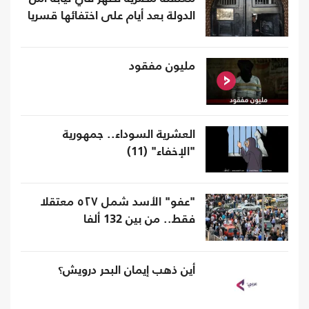
الدولة بعد أيام على اختفائها قسريا
مليون مفقود
العشرية السوداء.. جمهورية
"الإخفاء" (11)
"عفو" الأسد شمل ٥٢٧ معتقلا
فقط.. من بين 132 ألفا
أين ذهب إيمان البحر درويش؟