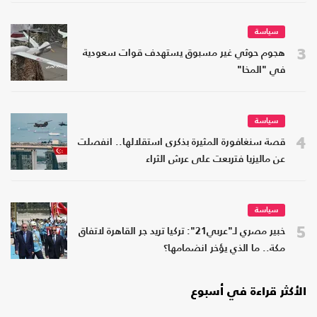
سياسة
3
هجوم حوثي غير مسبوق يستهدف قوات سعودية
في "المخا"
سياسة
4
قصة سنغافورة المثيرة بذكرى استقلالها.. انفصلت
عن ماليزيا فتربعت على عرش الثراء
سياسة
5
خبير مصري لـ"عربي21": تركيا تريد جر القاهرة لاتفاق
مكة.. ما الذي يؤخر انضمامها؟
الأكثر قراءة في أسبوع