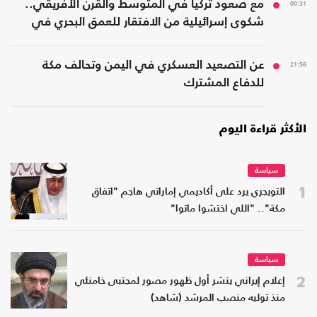
00:31
مع صعود تركيا في المتوسط والقرن الأفريقي..
شكوى إسرائيلية من الافتقار للعمق البحري في
المنطقة
21:56
عن التصعيد العسكري في اليمن وتحالف مكة
للدفاع المشترك
الأكثر قراءة اليوم
سياسة
1
التويجري يرد على أكاديمي إماراتي هاجم "اتفاق
مكة".. "اللي اختشوا ماتوا"
سياسة
2
إعلام إيراني ينشر أول ظهور مصور لمجتبى خامنئي
منذ توليه منصب المرشد (شاهد)