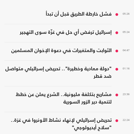
05:26
فشل خارطة الطريق قبل أن تبدأ
05:24
إسرائيل ترفض أي حل في غزّة سوى التهجير
04:47
الثوابت والمتغيرات في دعوة الإخوان المسلمين
01:16
"دولة معادية وخطيرة".. تحريض إسرائيلي متواصل
ضد قطر
23:36
مشاريع بتكلفة مليونية.. الشرع يعلن عن خطط
لتنمية دير الزور السورية
22:24
تحريض إسرائيلي لإنهاء نشاط الأونروا في غزة..
"سلاح أيديولوجي"