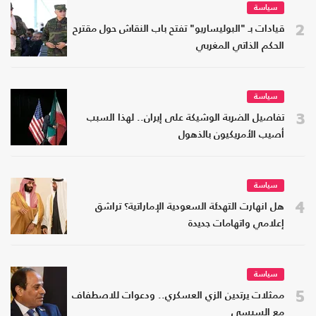
سياسة
2
قيادات بـ "البوليساريو" تفتح باب النقاش حول مقترح
الحكم الذاتي المغربي
سياسة
3
تفاصيل الضربة الوشيكة على إيران.. لهذا السبب
أصيب الأمريكيون بالذهول
سياسة
4
هل انهارت التهدئة السعودية الإماراتية؟ تراشق
إعلامي واتهامات جديدة
سياسة
5
ممثلات يرتدين الزي العسكري.. ودعوات للاصطفاف
مع السيسي