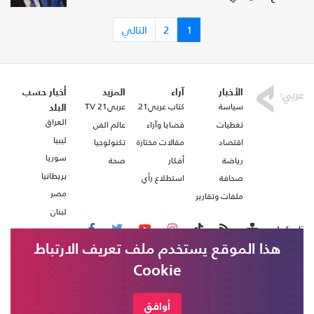
1
2
التالي
الأخبار
آراء
المزيد
أخبار حسب
سياسة
كتاب عربي21
عربي21 TV
البلد
العراق
تغطيات
قضايا وآراء
عالم الفن
ليبيا
اقتصاد
مقالات مختارة
تكنولوجيا
سوريا
رياضة
أفكار
صحة
بريطانيا
صحافة
استطلاع رأي
مصر
ملفات وتقارير
لبنان
تابعنا على
هذا الموقع يستخدم ملف تعريف الارتباط
Cookie
من نحن
اتصل بنا
شروط الاستخدام
أوافق