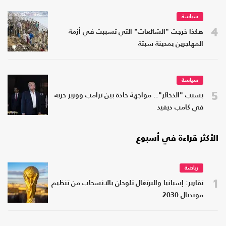
سياسة
4
هكذا خرجت "الشائعات" التي تسببت في أزمة
المهاجرين بمدينة سبتة
سياسة
5
بسبب "الذخائر".. مواجهة حادة بين ترامب ووزير حربه
في كامب ديفيد
الأكثر قراءة في أسبوع
رياضة
1
تقارير: إسبانيا والبرتغال تلوحان بالانسحاب من تنظيم
مونديال 2030