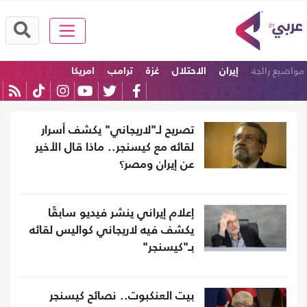
مواضيع رائجة
إيران
الاحتلال
غزة
ترامب
امريكا
الولايات المتحدة
تصريح لـ"لاريجاني" يكشف أسرار
لقائه مع كيسنجر.. ماذا قال الأخير
عن إيران ومصر؟
إعلام إيراني ينشر فيديو سابقًا
يكشف فيه لاريجاني كواليس لقائه
بـ"كيسنجر"
بيت العنكبوت.. نصائح كيسنجر