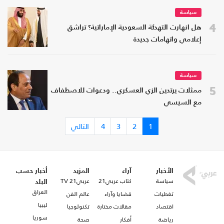
سياسة
4
هل انهارت التهدئة السعودية الإماراتية؟ تراشق
إعلامي واتهامات جديدة
سياسة
5
ممثلات يرتدين الزي العسكري.. ودعوات للاصطفاف
مع السيسي
1
2
3
4
التالي
الأخبار
آراء
المزيد
أخبار حسب
سياسة
كتاب عربي21
عربي21 TV
البلد
العراق
تغطيات
قضايا وآراء
عالم الفن
ليبيا
اقتصاد
مقالات مختارة
تكنولوجيا
سوريا
رياضة
أفكار
صحة