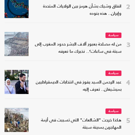
2
اتفاق وشيك بشأن هرمز بين الولايات المتحدة
وإيران.. هذه بنوده
سياسة
3
من له مصلحة بعبور آلاف البشر حدود المغرب إلى
سبتة في ساعات؟.. نخبرك ما نعرفه
سياسة
4
عبد الرحمن السيد يفوز في انتخابات الديمقراطيين
بميشيغان.. تعرف إليه
سياسة
5
هكذا خرجت "الشائعات" التي تسببت في أزمة
المهاجرين بمدينة سبتة