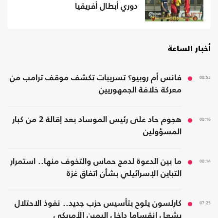
دوري أبطال أفريقيا
أخبار الساعة
08:53
فانس أم روبيو؟ تسريبات تكشف موقف ترامب من
معركة خلافة الجمهوريين
08:16
هجوم حاد على رئيس الموساد بعد إقالة 2 من كبار
المسؤولين
08:14
ما بين الدعوة لدمج حماس والتخوف منها.. استمرار
التباين الإسرائيلي بشأن اتفاق غزة
07:25
كارلسون يلوح بتأسيس حزب جديد.. نفوذ الاحتلال
يشعل انقساما داخل اليمين الأمريكي