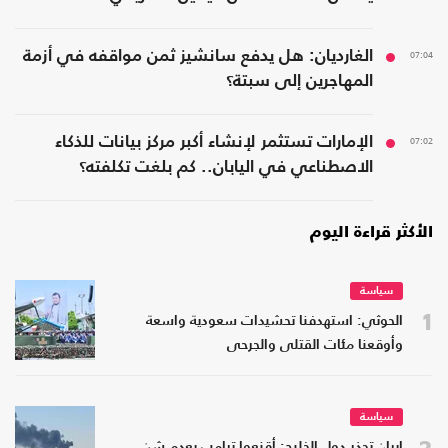
07:04
الغارديان: هل يدفع سانشيز ثمن مواقفه في أزمة
المهاجرين إلى سبتة؟
07:02
الإمارات تستثمر لإنشاء أكبر مركز بيانات للذكاء
الاصطناعي في اليابان.. كم بلغت تكلفته؟
الأكثر قراءة اليوم
سياسة
1
الحوثي: استهدفنا تحشيدات سعودية واسعة
وأوقعنا مئات القتلى والجرحى
سياسة
2
إيران تحذر دول الخليج: أقنعوا ترامب بعدم شن