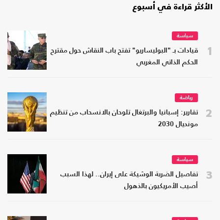
الأكثر قراءة في أسبوع
سياسة
1
قيادات بـ "البوليساريو" تفتح باب النقاش حول مقترح
الحكم الذاتي المغربي
رياضة
2
تقارير: إسبانيا والبرتغال تلوحان بالانسحاب من تنظيم
مونديال 2030
سياسة
3
تفاصيل الضربة الوشيكة على إيران.. لهذا السبب
أصيب الأمريكيون بالذهول