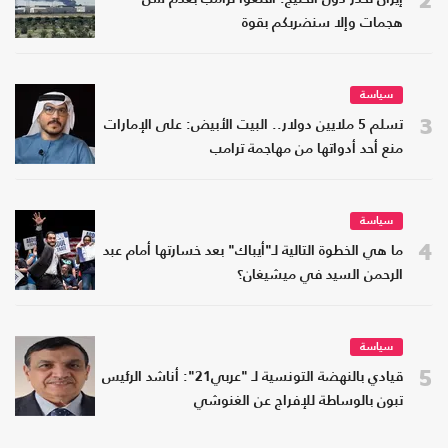
هجمات وإلا سنضربكم بقوة
سياسة
3
تسلم 5 ملايين دولار.. البيت الأبيض: على الإمارات
منع أحد أدواتها من مهاجمة ترامب
سياسة
4
ما هي الخطوة التالية لـ"أيباك" بعد خسارتها أمام عبد
الرحمن السيد في ميشيغان؟
سياسة
5
قيادي بالنهضة التونسية لـ "عربي21": أناشد الرئيس
تبون بالوساطة للإفراج عن الغنوشي