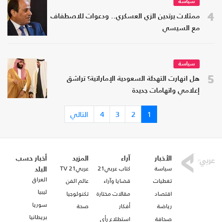
سياسة
4
ممثلات يرتدين الزي العسكري.. ودعوات للاصطفاف
مع السيسي
سياسة
5
هل انهارت التهدئة السعودية الإماراتية؟ تراشق
إعلامي واتهامات جديدة
1
2
3
4
التالي
الأخبار
آراء
المزيد
أخبار حسب
سياسة
كتاب عربي21
عربي21 TV
البلد
العراق
تغطيات
قضايا وآراء
عالم الفن
ليبيا
اقتصاد
مقالات مختارة
تكنولوجيا
سوريا
رياضة
أفكار
صحة
بريطانيا
صحافة
استطلاع رأي