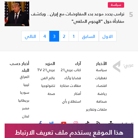
سياسة
5
ترامب يحدد موعد بدء المفاوضات مع إيران.. ويكشف
مفاجأة حول "الهجوم الملغي"
الاول
السابق
1
2
3
4
التالي
الأخبار
آراء
المزيد
أخبار حسب
سياسة
كتاب عربي21
عربي21 TV
البلد
العراق
تغطيات
قضايا وآراء
عالم الفن
ليبيا
اقتصاد
مقالات مختارة
تكنولوجيا
سوريا
رياضة
أفكار
صحة
بريطانيا
صحافة
استطلاع رأي
مصر
ملفات وتقارير
لبنان
تابعنا على
هذا الموقع يستخدم ملف تعريف الارتباط