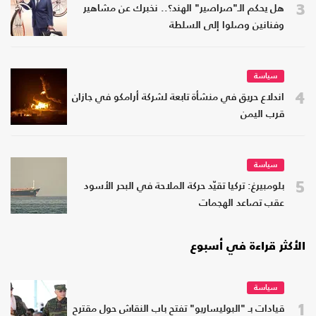
3
هل يحكم الـ"صراصير" الهند؟.. نخبرك عن مشاهير
وفنانين وصلوا إلى السلطة
سياسة
4
اندلاع حريق في منشأة تابعة لشركة أرامكو في جازان
قرب اليمن
سياسة
5
بلومبيرغ: تركيا تقيّد حركة الملاحة في البحر الأسود
عقب تصاعد الهجمات
الأكثر قراءة في أسبوع
سياسة
1
قيادات بـ "البوليساريو" تفتح باب النقاش حول مقترح