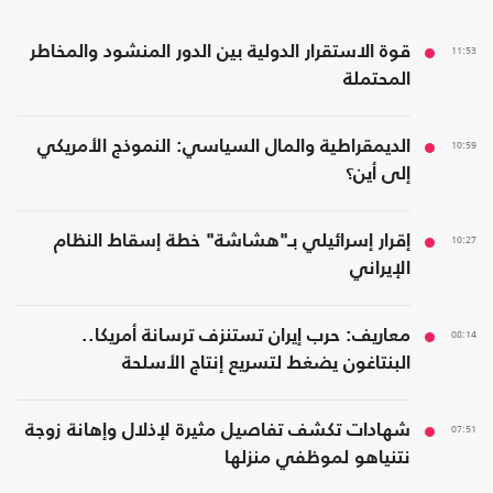
11:53
قوة الاستقرار الدولية بين الدور المنشود والمخاطر
المحتملة
10:59
الديمقراطية والمال السياسي: النموذج الأمريكي
إلى أين؟
10:27
إقرار إسرائيلي بـ"هشاشة" خطة إسقاط النظام
الإيراني
08:14
معاريف: حرب إيران تستنزف ترسانة أمريكا..
البنتاغون يضغط لتسريع إنتاج الأسلحة
07:51
شهادات تكشف تفاصيل مثيرة لإذلال وإهانة زوجة
نتنياهو لموظفي منزلها