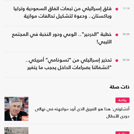
11:19
قلق إسرائيلي من تبعات اتفاق السعودية وتركيا
وباكستان.. ودعوة لتشكيل تحالفات موازية
09:04
خطبة "الدردير".. الوعي ودور النخبة في المجتمع
الليبي!
08:34
تحذير إسرائيلي من "تسونامي" أمريكي..
"انشغالنا بصراعات الداخل يحجب ما يتغير
بواشنطن"
ذات صلة
رياضة
أنشلوتي: هذا هو الفريق الذي أريد مواجهته في نهائي
دوري الأبطال