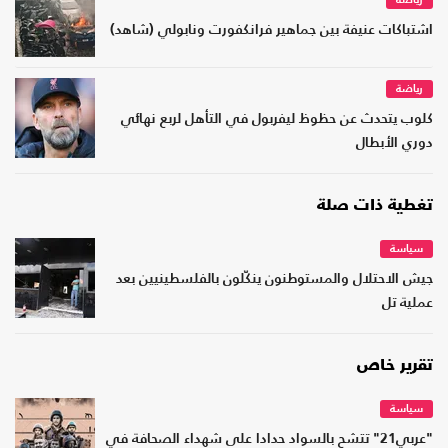
رياضة
اشتباكات عنيفة بين جماهير فرانكفورت ونابولي (شاهد)
رياضة
كلوب يتحدث عن حظوظ ليفربول في التأهل لربع نهائي
دوري الأبطال
تغطية ذات صلة
سياسة
جيش الاحتلال والمستوطنون ينكّلون بالفلسطينيين بعد
عملية تل
تقرير خاص
سياسة
"عربي21" تتشح بالسواد حدادا على شهداء الصحافة في