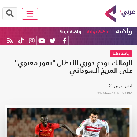
رياضة
رياضة دولية
رياضة عربية
رياضة دولية
الزمالك يودع دوري الأبطال "بفوز معنوي"
على المريخ السوداني
لندن- عربي 21
31-Mar-23
10:53 PM