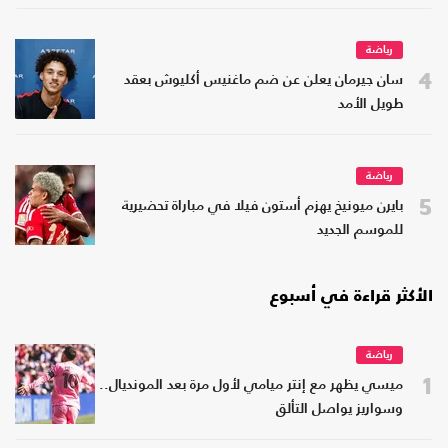
رياضة
4
سان جيرمان يعلن عن ضم ماغنيس أكليوش بعقد
طويل الأمد
رياضة
5
بايرن ميونيخ يهزم أستون فيلا في مباراة تحضيرية
للموسم الجديد
الأكثر قراءة في أسبوع
رياضة
1
ميسي يظهر مع إنتر ميامي لأول مرة بعد المونديال..
وسواريز يواصل التألق