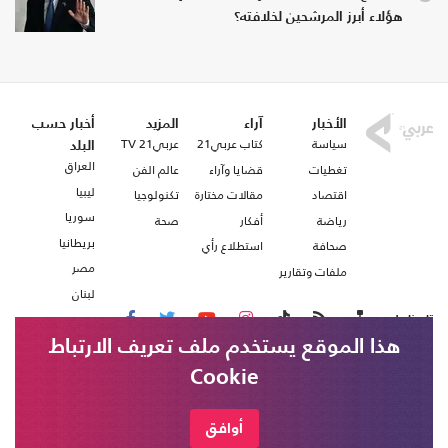
هؤلاء أبرز المرشحين لخلافته؟
الأخبار
آراء
المزيد
أخبار حسب
سياسة
كتاب عربي21
عربي21 TV
البلد
العراق
تغطيات
قضايا وآراء
عالم الفن
ليبيا
اقتصاد
مقالات مختارة
تكنولوجيا
سوريا
رياضة
أفكار
صحة
بريطانيا
صحافة
استطلاع رأي
مصر
ملفات وتقارير
لبنان
تابعنا على
هذا الموقع يستخدم ملف تعريف الارتباط
Cookie
من نحن
اتصل بنا
شروط الاستخدام
أوافق