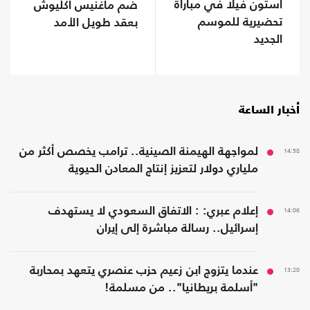
أستون فيلا في مباراة
ضم ماغنيس أكليوش
تحضيرية للموسم
بعقد طويل الأمد
الجديد
أخبار الساعة
14:58
لمواجهة الهيمنة الصينية.. ترامب يخصص أكثر من
ملياري دولار لتعزيز إنتاج المعادن الحيوية
14:06
إعلام عبري: : الاتفاق السعودي لا يستهدف
إسرائيل.. رسالة مباشرة إلى إيران
13:20
عندما يتزوج ابن زعيم حزب عنصري يتعهد بمحاربة
"أسلمة بريطانيا".. من مسلمة!