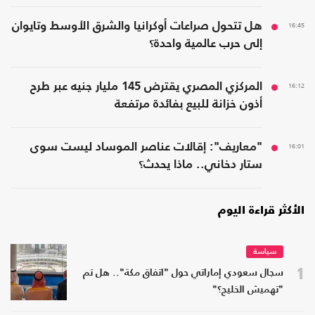
16:45
هل تتحول صراعات أوكرانيا والشرق الأوسط وتايوان
إلى حرب عالمية واحدة؟
16:12
المركزي المصري يقترض 145 مليار جنيه عبر طرح
أذون خزانة للبيع بفائدة مرتفعة
16:01
"معاريف": إقالات عناصر الموساد ليست سوى
ستار دخاني.. ماذا يحدث؟
الأكثر قراءة اليوم
سياسة
1
سجال سعودي إماراتي حول "اتفاق مكة".. هل تم
"تهميش الخليج؟"