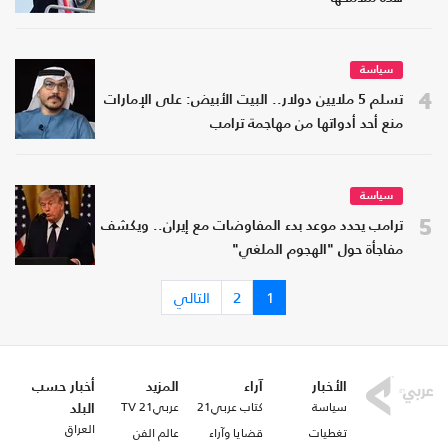
سياسة
4
تسلم 5 ملايين دولار.. البيت الأبيض: على الإمارات
منع أحد أدواتها من مهاجمة ترامب
سياسة
5
ترامب يحدد موعد بدء المفاوضات مع إيران.. ويكشف
مفاجأة حول "الهجوم الملغي"
1
2
التالي
الأخبار
آراء
المزيد
أخبار حسب
سياسة
كتاب عربي21
عربي21 TV
البلد
العراق
تغطيات
قضايا وآراء
عالم الفن