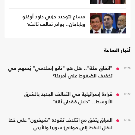
مساع لتوحيد حزبي داود أوغلو
وباباجان.. بوادر تحالف ثالث؟
أخبار الساعة
17:26
"اتفاق مكة".. هل هو "ناتو إسلامي" يُسهم في
تخفيف الضغوط على أمريكا؟
17:22
قراءة إسرائيلية في التحالف الجديد بالشرق
الأوسط.. "دليل فقدان ثقة"
17:14
العراق يتفق مع ائتلاف تقوده "شيفرون" على خط
لنقل النفط إلى موانئ سوريا والأردن