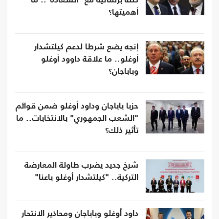
كتلة برلمانية مع "السعادة".. ما
أهميتها؟
إنجه يضع شرطا لدعم كيلتشدار
أوغلو.. ما علاقة داوود أوغلو
وباباجان؟
حزبا باباجان وداود أوغلو ضمن قوائم
"الشعب الجمهوري" بالانتخابات.. ما
تأثير ذلك؟
شرخ جديد يضرب طاولة المعارضة
التركية.. "كيلتشدار أوغلو باعنا"
داود أوغلو وباباجان ومحاذير الانتحار