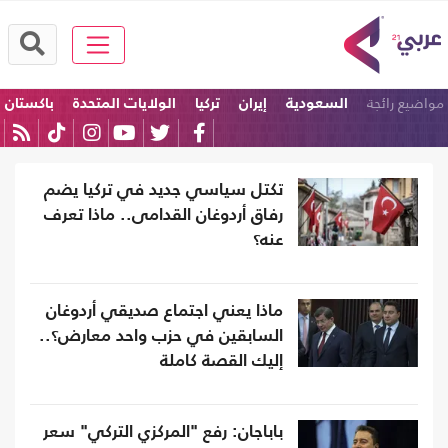
مواضيع رائجة
السعودية
إيران
تركيا
الولايات المتحدة
باكستان
امريكا
تكتل سياسي جديد في تركيا يضم
رفاق أردوغان القدامى.. ماذا تعرف
عنه؟
ماذا يعني اجتماع صديقي أردوغان
السابقين في حزب واحد معارض؟..
إليك القصة كاملة
باباجان: رفع "المركزي التركي" سعر