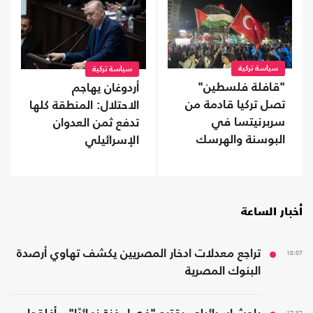
سياسة تركية
سياسة تركية
"قافلة فلسطين"
أردوغان يهاجم
تصل تركيا قادمة من
الاحتلال: المنطقة كلها
سربرنيتسا في
تدفع ثمن العدوان
البوسنة والهرسك
الإسرائيلي
(صور)
أخبار الساعة
18:07
تراجع معدلات ادخار المصريين يكشف تهاوي أرصدة
البنوك المصرية
17:37