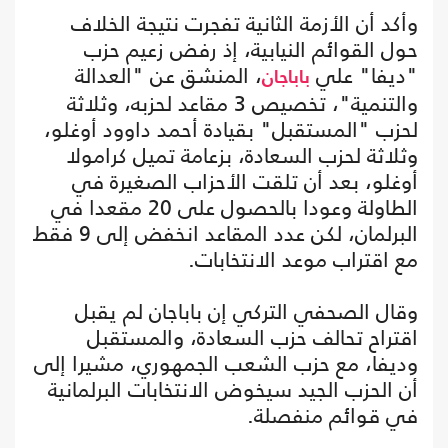
وأكد أن الأزمة الثانية تفجرت نتيجة الخلاف
حول القوائم النيابية، إذ رفض زعيم حزب
"ديفا" علي
، المنشق عن "العدالة
باباجان
والتنمية"، تخصيص 3 مقاعد لحزبه، وثلاثة
لحزب "المستقبل" بقيادة أحمد داوود أوغلو،
وثلاثة لحزب السعادة، بزعامة تميل كرامولا
أوغلو، بعد أن تلقت الأحزاب الصغيرة في
الطاولة وعودا بالحصول على 20 مقعدا في
البرلمان، لكن عدد المقاعد انخفض إلى 9 فقط
مع اقتراب موعد الانتخابات.
وقال الصحفي التركي إن باباجان لم يقبل
اقتراح تحالف حزب السعادة، والمستقبل
وديفا، مع حزب الشعب الجمهوري، مشيرا إلى
أن الحزب الجيد سيخوض الانتخابات البرلمانية
في قوائم منفصلة.