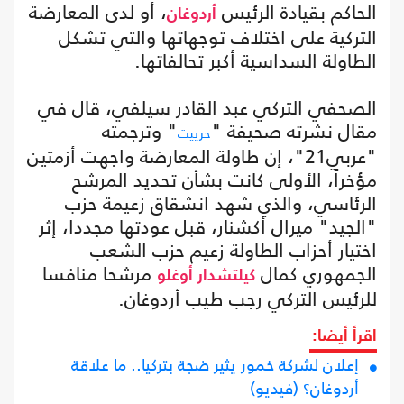
الحاكم بقيادة الرئيس
، أو لدى المعارضة
أردوغان
التركية على اختلاف توجهاتها والتي تشكل
الطاولة السداسية أكبر تحالفاتها.
الصحفي التركي عبد القادر سيلفي، قال في
مقال نشرته صحيفة "
" وترجمته
حرييت
"عربي21"، إن طاولة المعارضة واجهت أزمتين
مؤخراً، الأولى كانت بشأن تحديد المرشح
الرئاسي، والذي شهد انشقاق زعيمة حزب
"الجيد" ميرال أكشنار، قبل عودتها مجددا، إثر
اختيار أحزاب الطاولة زعيم حزب الشعب
الجمهوري كمال
مرشحا منافسا
كيلتشدار أوغلو
للرئيس التركي رجب طيب أردوغان.
اقرأ أيضا:
إعلان لشركة خمور يثير ضجة بتركيا.. ما علاقة
أردوغان؟ (فيديو)