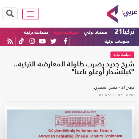
تركيا21
اقتصاد تركي
سياسة تركية
صحافة تركية
منوعات تركية
سياسة تركية
شرخ جديد يضرب طاولة المعارضة التركية..
"كيلتشدار أوغلو باعنا"
عربي21 - حسن المصري
03-Apr-23
07:54 PM