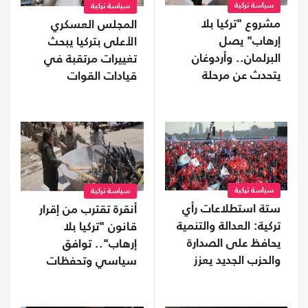
سياسة تركية
سياسة تركية
مشروع "تركيا بلا
المجلس العسكري
إرهاب" يصل
الأعلى بتركيا يبحث
البرلمان.. وأردوغان
تغييرات مرتقبة في
يتحدث عن مرحلة
قيادات القوات
جديدة
المسلحة
سياسة تركية
سياسة تركية
ستة استطلاعات رأي
أنقرة تقترب من إقرار
تركية: العدالة والتنمية
قانون "تركيا بلا
يحافظ على الصدارة
إرهاب".. توافق
والحزب الجديد يعزز
سياسي وتحفظات
موقعه
على بعض البنود