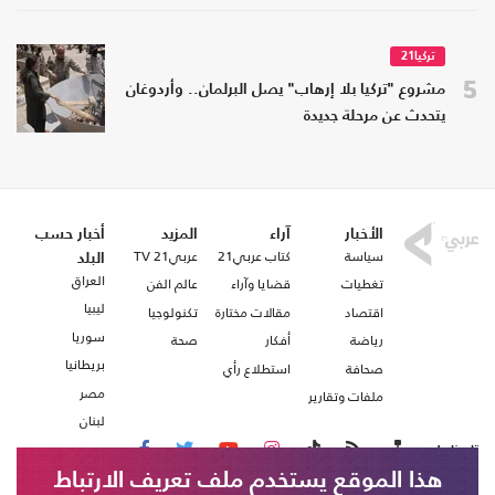
تركيا21
5
مشروع "تركيا بلا إرهاب" يصل البرلمان.. وأردوغان
يتحدث عن مرحلة جديدة
الأخبار
آراء
المزيد
أخبار حسب
سياسة
كتاب عربي21
عربي21 TV
البلد
العراق
تغطيات
قضايا وآراء
عالم الفن
ليبيا
اقتصاد
مقالات مختارة
تكنولوجيا
سوريا
رياضة
أفكار
صحة
بريطانيا
صحافة
استطلاع رأي
مصر
ملفات وتقارير
لبنان
تابعنا على
هذا الموقع يستخدم ملف تعريف الارتباط