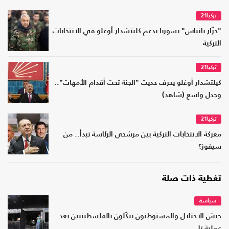
تركيا21
"جزّار بانياس" بسوريا يدعم كليتشدار أوغلو في الانتخابات
التركية
تركيا21
كيلتشدار أوغلو يحرف حديث "الجنة تحت أقدام الأمهات"..
وجدل واسع (شاهد)
تركيا21
معركة الانتخابات التركية بين مرشحي الرئاسة تبدأ.. من
سيفوز؟
تغطية ذات صلة
سياسة
جيش الاحتلال والمستوطنون ينكّلون بالفلسطينيين بعد
عملية تل