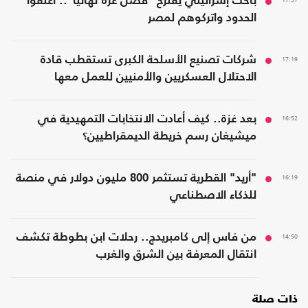
باحث إسرائيلي يقترح "فصل غزة نهائيًا".. أغلقوا
الحدود واتركوهم لمصر
17:19
شركات تصنيع الأسلحة الكبرى تستقطب قادة
الاحتلال العسكريين والأمنيين للعمل معها
16:52
بعد غزة.. كيف أعادت الانتخابات التمهيدية في
ميشيغان رسم خريطة الديمقراطيين؟
16:19
"أريد" القطرية تستثمر 800 مليون دولار في منصة
للذكاء الاصطناعي
14:50
من فاس إلى كامبريدج.. رحلات ابن بطوطة تكشف
انتقال المعرفة بين الشرق والغرب
ذات صلة