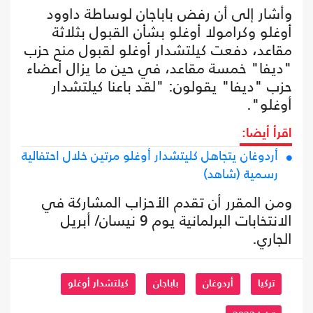
وأشار إلى أن رفض باباجان لوساطة داوود
أوغلو وكرامولا أوغلو بشأن القبول بثلاثة
مقاعد، دفعت كيلتشدار أوغلو لقبول منح حزب
"ديفا" خمسة مقاعد، في حين ما يزال أعضاء
حزب "ديفا" يقولون: "لقد باعنا كيلتشدار
أوغلو".
اقرأ أيضا:
أردوغان يتجاهل كليتشدار أوغلو مرتين خلال احتفالية
رسمية (شاهد)
ومن المقرر أن تقدم الأحزاب المشاركة في
الانتخابات البرلمانية يوم 9 نيسان/ أبريل
الجاري.
تركيا
أردوغان
باباجان
كيلتشدار أوغلو